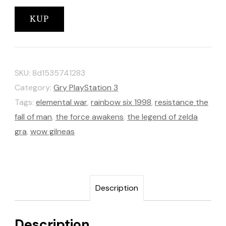
KUP
SKU:
8d1535741283
Category:
Gry PlayStation 3
Tags:
elemental war
,
rainbow six 1998
,
resistance the
fall of man
,
the force awakens
,
the legend of zelda
gra
,
wow gilneas
Description
Description