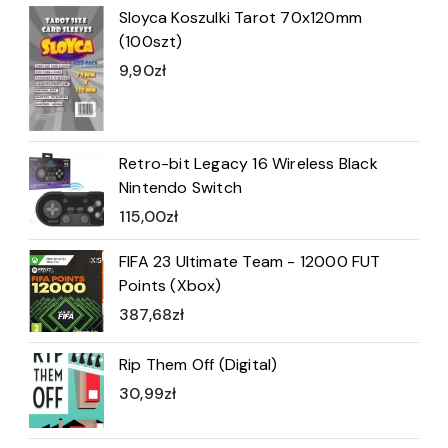
Sloyca Koszulki Tarot 70x120mm
(100szt)
9,90
zł
Retro-bit Legacy 16 Wireless Black
Nintendo Switch
115,00
zł
FIFA 23 Ultimate Team - 12000 FUT
Points (Xbox)
387,68
zł
Rip Them Off (Digital)
30,99
zł