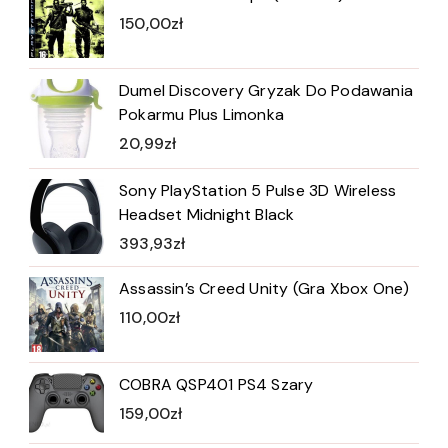
150,00
zł
Dumel Discovery Gryzak Do Podawania
Pokarmu Plus Limonka
20,99
zł
Sony PlayStation 5 Pulse 3D Wireless
Headset Midnight Black
393,93
zł
Assassin’s Creed Unity (Gra Xbox One)
110,00
zł
COBRA QSP401 PS4 Szary
159,00
zł