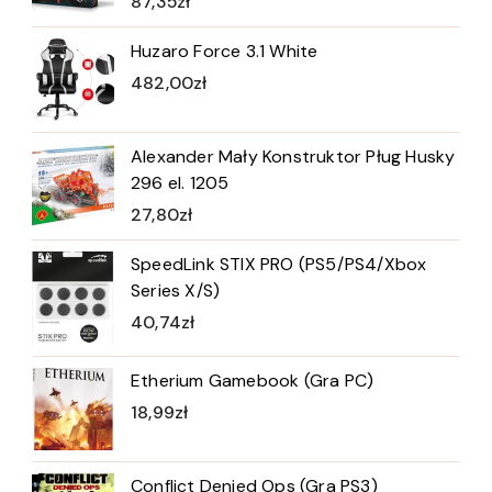
87,35
zł
Huzaro Force 3.1 White
482,00
zł
Alexander Mały Konstruktor Pług Husky
296 el. 1205
27,80
zł
SpeedLink STIX PRO (PS5/PS4/Xbox
Series X/S)
40,74
zł
Etherium Gamebook (Gra PC)
18,99
zł
Conflict Denied Ops (Gra PS3)