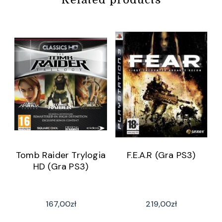
Tomb Raider Trylogia
F.E.A.R (Gra PS3)
HD (Gra PS3)
167,00
zł
219,00
zł