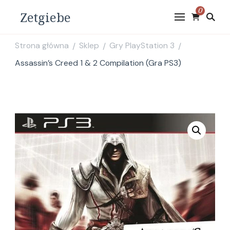
0
Zetgiebe
Strona główna
Sklep
Gry PlayStation 3
/
/
/
Assassin’s Creed 1 & 2 Compilation (Gra PS3)