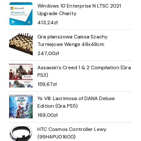
Windows 10 Enterprise N LTSC 2021
Upgrade Charity
413,24
zł
Gra planszowa Caissa Szachy
Turniejowe Wenge 48x48cm
247,00
zł
Assassin's Creed 1 & 2 Compilation (Gra
PS3)
159,67
zł
Ys VIII: Lacrimosa of DANA Deluxe
Edition (Gra PS5)
169,00
zł
HTC Cosmos Controller Lewy
(99HAPU01600)