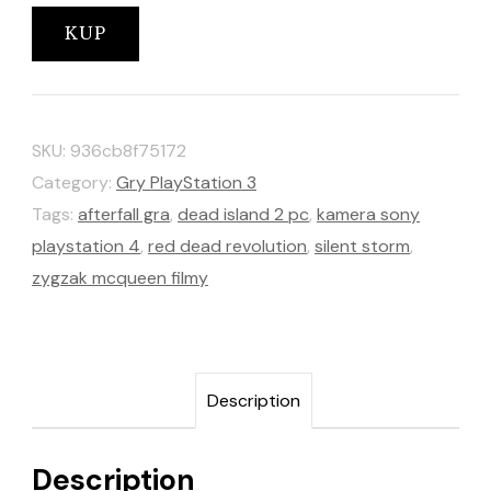
KUP
SKU:
936cb8f75172
Category:
Gry PlayStation 3
Tags:
afterfall gra
,
dead island 2 pc
,
kamera sony
playstation 4
,
red dead revolution
,
silent storm
,
zygzak mcqueen filmy
Description
Description