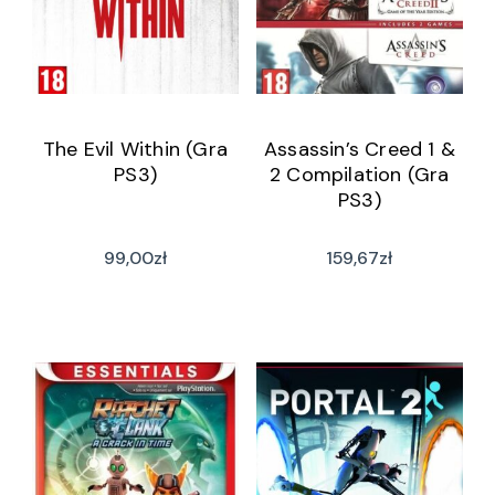
The Evil Within (Gra
Assassin’s Creed 1 &
PS3)
2 Compilation (Gra
PS3)
99,00
zł
159,67
zł