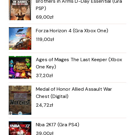
Brothers in Arms D-Day Essential (Gra
PSP)
69,00
zł
Forza Horizon 4 (Gra Xbox One)
119,00
zł
Ages of Mages The Last Keeper (Xbox
One Key)
37,20
zł
Medal of Honor Allied Assault War
Chest (Digital)
24,72
zł
Nba 2K17 (Gra PS4)
39,00
zł