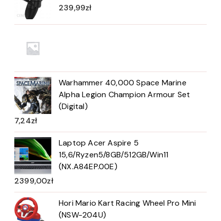
239,99
zł
Warhammer 40,000 Space Marine
Alpha Legion Champion Armour Set
(Digital)
7,24
zł
Laptop Acer Aspire 5
15,6/Ryzen5/8GB/512GB/Win11
(NX.A84EP.00E)
2399,00
zł
Hori Mario Kart Racing Wheel Pro Mini
(NSW-204U)