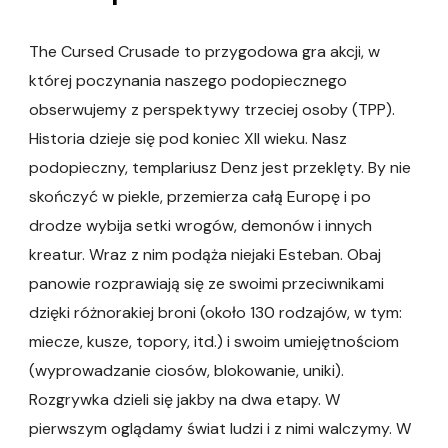
The Cursed Crusade to przygodowa gra akcji, w
której poczynania naszego podopiecznego
obserwujemy z perspektywy trzeciej osoby (TPP).
Historia dzieje się pod koniec XII wieku. Nasz
podopieczny, templariusz Denz jest przeklęty. By nie
skończyć w piekle, przemierza całą Europę i po
drodze wybija setki wrogów, demonów i innych
kreatur. Wraz z nim podąża niejaki Esteban. Obaj
panowie rozprawiają się ze swoimi przeciwnikami
dzięki różnorakiej broni (około 130 rodzajów, w tym:
miecze, kusze, topory, itd.) i swoim umiejętnościom
(wyprowadzanie ciosów, blokowanie, uniki).
Rozgrywka dzieli się jakby na dwa etapy. W
pierwszym oglądamy świat ludzi i z nimi walczymy. W