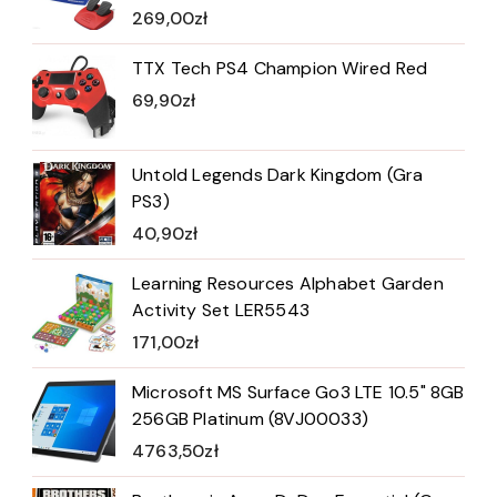
269,00
zł
TTX Tech PS4 Champion Wired Red
69,90
zł
Untold Legends Dark Kingdom (Gra
PS3)
40,90
zł
Learning Resources Alphabet Garden
Activity Set LER5543
171,00
zł
Microsoft MS Surface Go3 LTE 10.5" 8GB
256GB Platinum (8VJ00033)
4763,50
zł