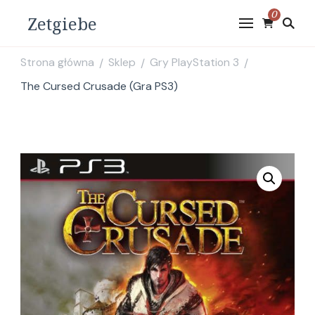
0
Zetgiebe
Strona główna
Sklep
Gry PlayStation 3
/
/
/
The Cursed Crusade (Gra PS3)