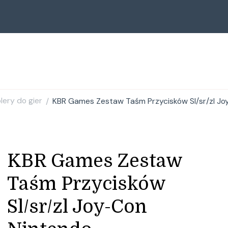
lery do gier
KBR Games Zestaw Taśm Przycisków Sl/sr/zl J
/
KBR Games Zestaw
Taśm Przycisków
Sl/sr/zl Joy-Con