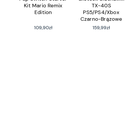
Kit Mario Remix
TX-40S
Edition
PS5/PS4/Xbox
Czarno-Brązowe
109,90
zł
159,99
zł