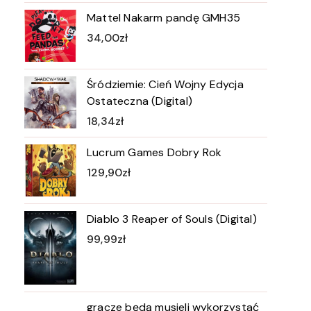
Mattel Nakarm pandę GMH35
34,00
zł
Śródziemie: Cień Wojny Edycja
Ostateczna (Digital)
18,34
zł
Lucrum Games Dobry Rok
129,90
zł
Diablo 3 Reaper of Souls (Digital)
99,99
zł
gracze będą musieli wykorzystać