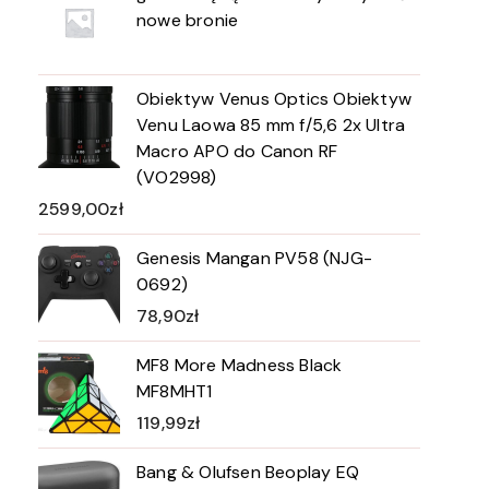
nowe bronie
Obiektyw Venus Optics Obiektyw
Venu Laowa 85 mm f/5,6 2x Ultra
Macro APO do Canon RF
(VO2998)
2599,00
zł
Genesis Mangan PV58 (NJG-
0692)
78,90
zł
MF8 More Madness Black
MF8MHT1
119,99
zł
Bang & Olufsen Beoplay EQ