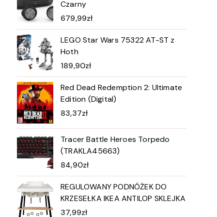
Czarny
679,99
zł
LEGO Star Wars 75322 AT-ST z
Hoth‎
189,90
zł
Red Dead Redemption 2: Ultimate
Edition (Digital)
83,37
zł
Tracer Battle Heroes Torpedo
(TRAKLA45663)
84,90
zł
REGULOWANY PODNÓŻEK DO
KRZESEŁKA IKEA ANTILOP SKLEJKA
37,99
zł