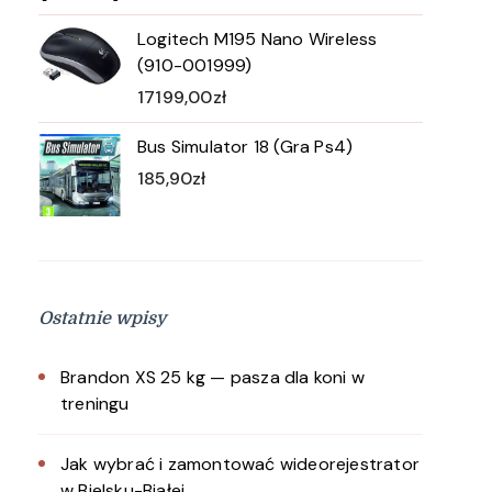
Logitech M195 Nano Wireless
(910-001999)
17199,00
zł
Bus Simulator 18 (Gra Ps4)
185,90
zł
Ostatnie wpisy
Brandon XS 25 kg — pasza dla koni w
treningu
Jak wybrać i zamontować wideorejestrator
w Bielsku-Białej