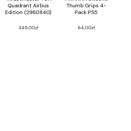
Quadrant Airbus
Thumb Grips 4-
Edition (2960840)
Pack PS5
349,00
zł
64,00
zł