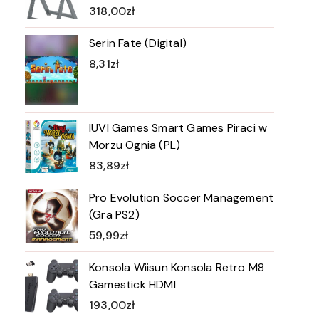
318,00
zł
Serin Fate (Digital)
8,31
zł
IUVI Games Smart Games Piraci w
Morzu Ognia (PL)
83,89
zł
Pro Evolution Soccer Management
(Gra PS2)
59,99
zł
Konsola Wiisun Konsola Retro M8
Gamestick HDMI
193,00
zł