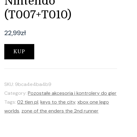
Nintendo
(T007+T010)
22,99
zł
KUP
SKU:
9bca4e4ba4b9
Category:
Pozostałe akcesoria i kontrolery do gier
Tags:
02 tlen pl
,
keys to the city
,
xbox one lego
worlds
,
zone of the enders the 2nd runner