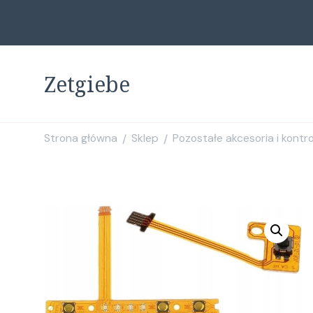
Zetgiebe
Strona główna
Sklep
Pozostałe akcesoria i kontro
/
/