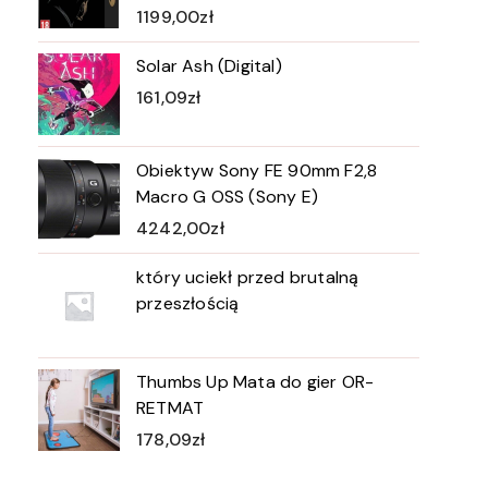
1199,00
zł
Solar Ash (Digital)
161,09
zł
Obiektyw Sony FE 90mm F2,8
Macro G OSS (Sony E)
4242,00
zł
który uciekł przed brutalną
przeszłością
Thumbs Up Mata do gier OR-
RETMAT
178,09
zł