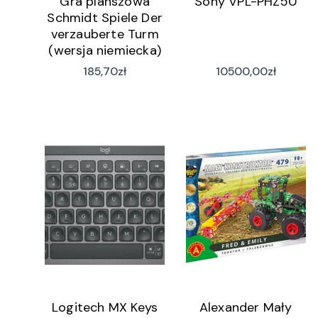
Gra planszowa
Sony VPL-PHZ50
Schmidt Spiele Der
verzauberte Turm
(wersja niemiecka)
185,70
zł
10500,00
zł
Logitech MX Keys
Alexander Mały