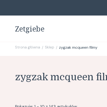
Zetgiebe
Strona główna
Sklep
zygzak mcqueen filmy
/
/
zygzak mcqueen fi
Pokazuje: 1 - 10 z 143 artykułów