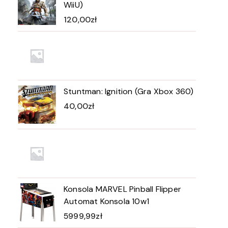
WiiU)
120,00
zł
Stuntman: Ignition (Gra Xbox 360)
40,00
zł
Konsola MARVEL Pinball Flipper
Automat Konsola 10w1
5999,99
zł