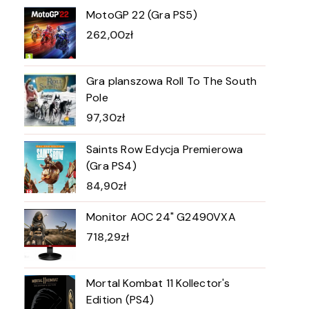
MotoGP 22 (Gra PS5)
262,00
zł
Gra planszowa Roll To The South
Pole
97,30
zł
Saints Row Edycja Premierowa
(Gra PS4)
84,90
zł
Monitor AOC 24" G2490VXA
718,29
zł
Mortal Kombat 11 Kollector's
Edition (PS4)