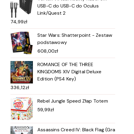
USB-C do USB-C do Oculus
Link/Quest 2
74,99
zł
Star Wars: Shatterpoint - Zestaw
podstawowy
608,00
zł
ROMANCE OF THE THREE
KINGDOMS XIV Digital Deluxe
Edition (PS4 Key)
336,12
zł
Rebel Jungle Speed Złap Totem
59,99
zł
Assassins Creed IV: Black Flag (Gra