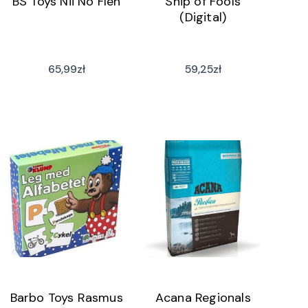
BS Toys Nii No Fleh
Ship of Fools
(Digital)
65,99
zł
59,25
zł
Barbo Toys Rasmus
Acana Regionals