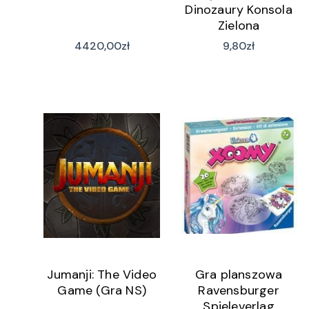
Dinozaury Konsola
Zielona
4420,00
zł
9,80
zł
Jumanji: The Video
Gra planszowa
Game (Gra NS)
Ravensburger
Spieleverlag