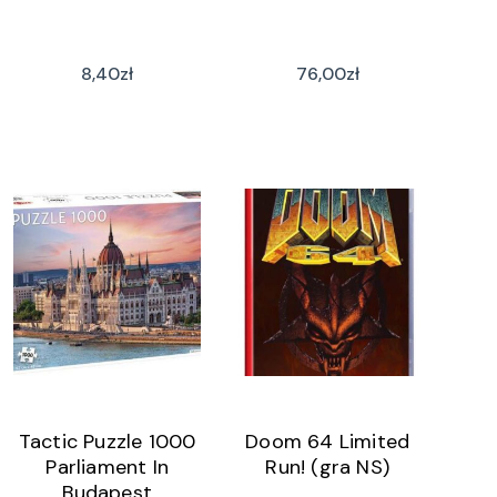
8,40
zł
76,00
zł
Tactic Puzzle 1000
Doom 64 Limited
Parliament In
Run! (gra NS)
Budapest