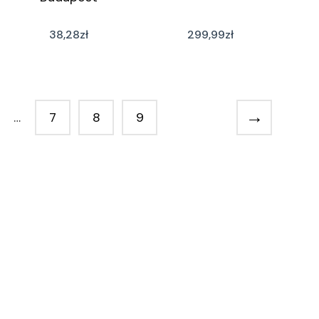
38,28
zł
299,99
zł
→
…
7
8
9