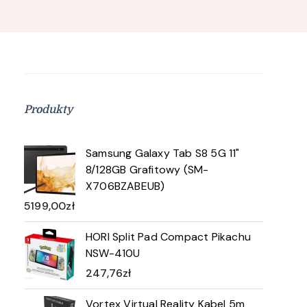
Produkty
Samsung Galaxy Tab S8 5G 11"
8/128GB Grafitowy (SM-
X706BZABEUB)
5199,00
zł
HORI Split Pad Compact Pikachu
NSW-410U
247,76
zł
Vortex Virtual Reality Kabel 5m