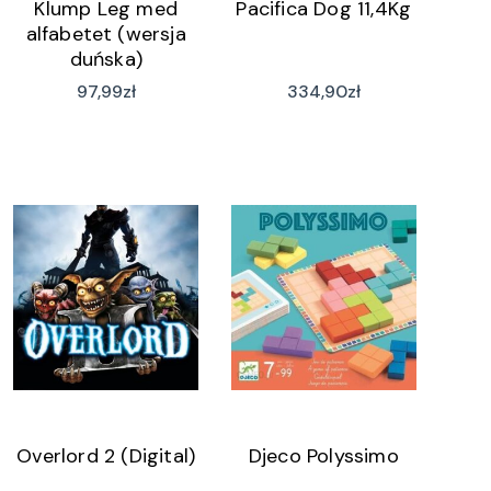
Klump Leg med
Pacifica Dog 11,4Kg
alfabetet (wersja
duńska)
97,99
zł
334,90
zł
Overlord 2 (Digital)
Djeco Polyssimo