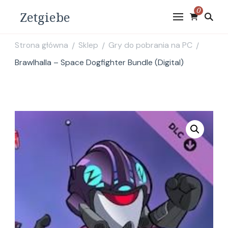
0
Zetgiebe
Strona główna
Sklep
Gry do pobrania na PC
/
/
/
Brawlhalla – Space Dogfighter Bundle (Digital)