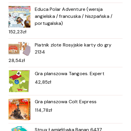
Educa Polar Adventure (wersja
angielska / francuska / hiszpańska /
portugalska)
152,23
zł
Piatnik zlote Rosyjskie karty do gry
2134
28,54
zł
Gra planszowa Tangoes. Expert
42,85
zł
Gra planszowa Colt Express
114,78
zł
Stnux Łamigłówka Banan 6437