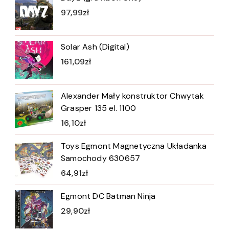
97,99
zł
Solar Ash (Digital)
161,09
zł
Alexander Mały konstruktor Chwytak
Grasper 135 el. 1100
16,10
zł
Toys Egmont Magnetyczna Układanka
Samochody 630657
64,91
zł
Egmont DC Batman Ninja
29,90
zł