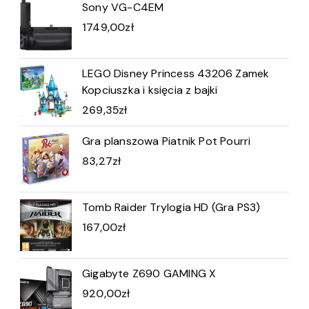
Sony VG-C4EM
1749,00
zł
LEGO Disney Princess 43206 Zamek
Kopciuszka i księcia z bajki
269,35
zł
Gra planszowa Piatnik Pot Pourri
83,27
zł
Tomb Raider Trylogia HD (Gra PS3)
167,00
zł
Gigabyte Z690 GAMING X
920,00
zł