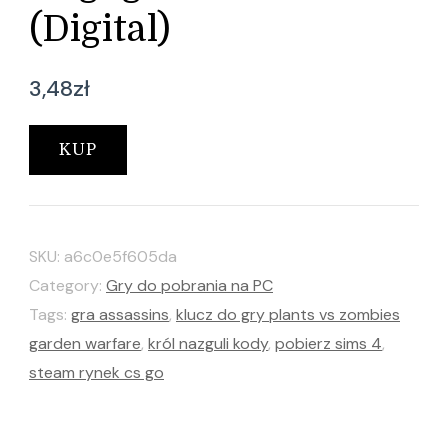
(Digital)
3,48
zł
KUP
SKU:
a6c0e5f605da
Category:
Gry do pobrania na PC
Tags:
gra assassins
,
klucz do gry plants vs zombies
garden warfare
,
król nazguli kody
,
pobierz sims 4
,
steam rynek cs go