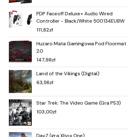
PDP Faceoff Deluxe+ Audio Wired
Controller - Black/White 500134EUBW
111,82
zł
Huzaro Mata Gamingowa Pod Floormat
2.0
147,98
zł
Land of the Vikings (Digital)
63,56
zł
Star Trek: The Video Game (Gra PS3)
103,00
zł
DayZ (gra Xbox One)