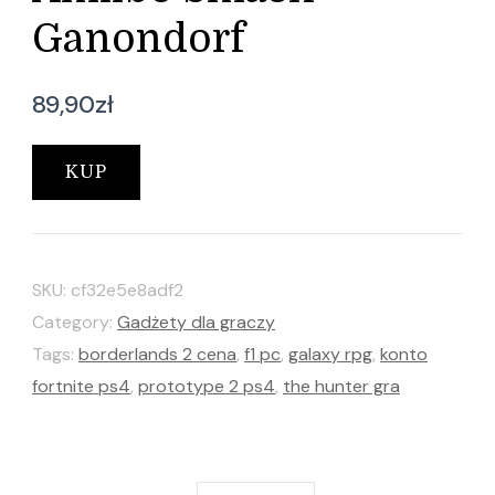
Ganondorf
89,90
zł
KUP
SKU:
cf32e5e8adf2
Category:
Gadżety dla graczy
Tags:
borderlands 2 cena
,
f1 pc
,
galaxy rpg
,
konto
fortnite ps4
,
prototype 2 ps4
,
the hunter gra