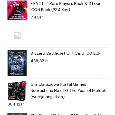
FIFA 21 - 1 Rare Players Pack & 3 Loan
ICON Pack (PS4 Key)
7,40
zł
Blizzard Battle.net Gift Card 100 EUR
456,82
zł
Gra planszowa Portal Games
Neuroshima Hex 3.0 The Year of Moloch
(wersja angielska)
384,12
zł