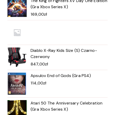
The King of Fighters XV Day One Edition
(Gra Xbox Series X)
169,00
zł
Diablo X-Ray Kids Size (S) Czarno-
Czerwony
847,00
zł
Apsulov End of Gods (Gra PS4)
114,00
zł
Atari 50 The Anniversary Celebration
(Gra Xbox Series X)