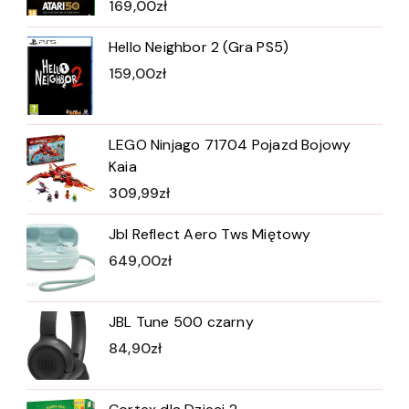
169,00
zł
Hello Neighbor 2 (Gra PS5)
159,00
zł
LEGO Ninjago 71704 Pojazd Bojowy
Kaia
309,99
zł
Jbl Reflect Aero Tws Miętowy
649,00
zł
JBL Tune 500 czarny
84,90
zł