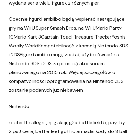
wydana seria wielu figurek z różnych gier.
Obecnie figurki ambiibo będą wspierać następujące
gry na Wii U:Super Smash Bros. na Wii UMario Party
10Mario Kart 8Captain Toad: Treasure TrackerYoshis
Woolly WorldKompatybilność z konsolą Nintendo 3DS
i 2DSFigurki amiibo mogą zostać użyte również na
Nintendo 3DS i 2DS za pomocą akcesorium
planowanego na 2015 rok. Więcej szczegółów o
kompatybilności oprogramowania na Nintendo 3DS
zostanie podanych już niebawem.
Nintendo
router lte allegro, rpg akcji, g2a battlefield 5, payday
2 ps3 cena, battlefleet gothic armada, kody do 8 ball