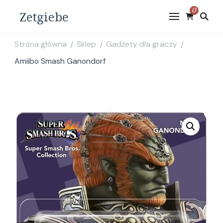
0
Zetgiebe
Strona główna
Sklep
Gadżety dla graczy
/
/
/
Amiibo Smash Ganondorf