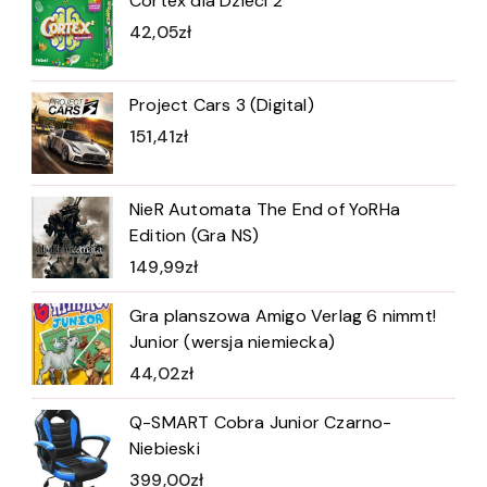
Cortex dla Dzieci 2
42,05
zł
Project Cars 3 (Digital)
151,41
zł
NieR Automata The End of YoRHa
Edition (Gra NS)
149,99
zł
Gra planszowa Amigo Verlag 6 nimmt!
Junior (wersja niemiecka)
44,02
zł
Q-SMART Cobra Junior Czarno-
Niebieski
399,00
zł