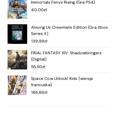
Immortals Fenyx Rising (Gra PS4)
40,00
zł
Among Us Crewmate Edition (Gra Xbox
Series X)
139,99
zł
FINAL FANTASY XIV: Shadowbringers
(Digital)
55,50
zł
Space Cow Unlock! Kids (wersja
francuska)
186,66
zł