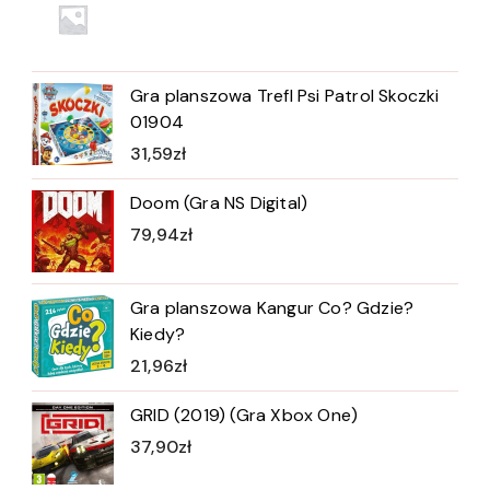
Gra planszowa Trefl Psi Patrol Skoczki
01904
31,59
zł
Doom (Gra NS Digital)
79,94
zł
Gra planszowa Kangur Co? Gdzie?
Kiedy?
21,96
zł
GRID (2019) (Gra Xbox One)
37,90
zł