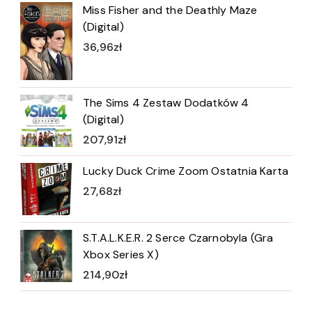
Miss Fisher and the Deathly Maze
(Digital)
36,96
zł
The Sims 4 Zestaw Dodatków 4
(Digital)
207,91
zł
Lucky Duck Crime Zoom Ostatnia Karta
27,68
zł
S.T.A.L.K.E.R. 2 Serce Czarnobyla (Gra
Xbox Series X)
214,90
zł