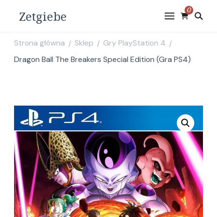
0
Zetgiebe
Strona główna
Sklep
Gry PlayStation 4
/
/
/
Dragon Ball The Breakers Special Edition (Gra PS4)