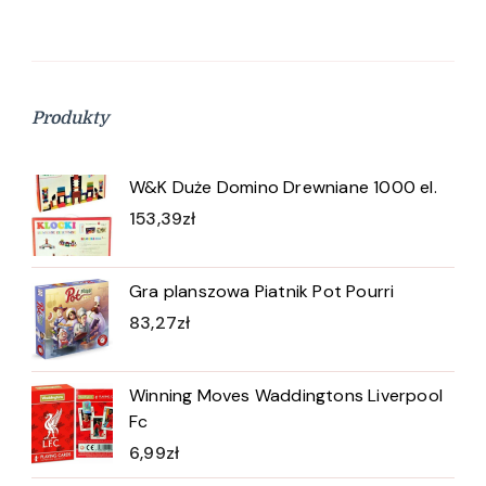
Produkty
W&K Duże Domino Drewniane 1000 el.
153,39
zł
Gra planszowa Piatnik Pot Pourri
83,27
zł
Winning Moves Waddingtons Liverpool
Fc
6,99
zł