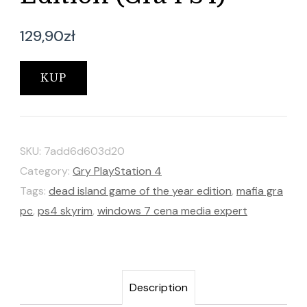
129,90
zł
KUP
SKU:
7add6d603d20
Category:
Gry PlayStation 4
Tags:
dead island game of the year edition
,
mafia gra
pc
,
ps4 skyrim
,
windows 7 cena media expert
Description