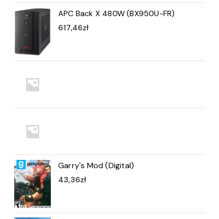
APC Back X 480W (BX950U-FR)
617,46
zł
Garry's Mod (Digital)
43,36
zł