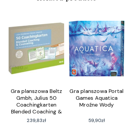
Gra planszowa Beltz
Gra planszowa Portal
Gmbh, Julius 50
Games Aquatica
Coachingkarten
Mroźne Wody
Blended Coaching &
Counseling (wersja
239,83
zł
59,90
zł
niemiecka)