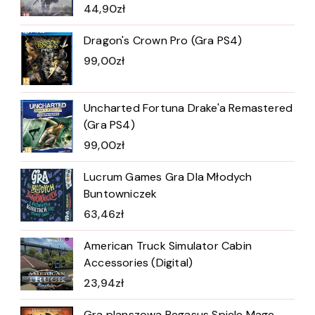
44,90
zł
Dragon's Crown Pro (Gra PS4)
99,00
zł
Uncharted Fortuna Drake'a Remastered
(Gra PS4)
99,00
zł
Lucrum Games Gra Dla Młodych
Buntowniczek
63,46
zł
American Truck Simulator Cabin
Accessories (Digital)
23,94
zł
Gra planszowa Pegasus Spiele Mage