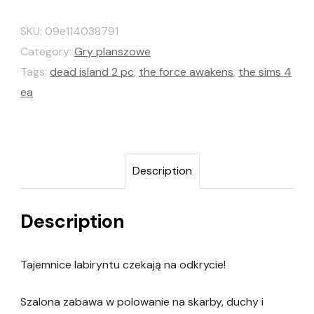
SKU:
09e114038791
Category:
Gry planszowe
Tags:
dead island 2 pc
,
the force awakens
,
the sims 4
ea
Description
Description
Tajemnice labiryntu czekają na odkrycie!
Szalona zabawa w polowanie na skarby, duchy i