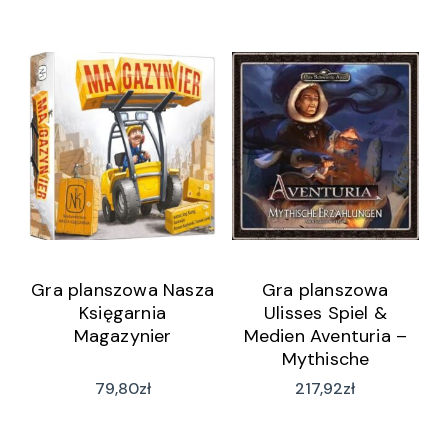
Gra planszowa Nasza
Gra planszowa
Księgarnia
Ulisses Spiel &
Magazynier
Medien Aventuria –
Mythische
Geschichten Box
79,80
zł
217,92
zł
(wersja niemiecka)