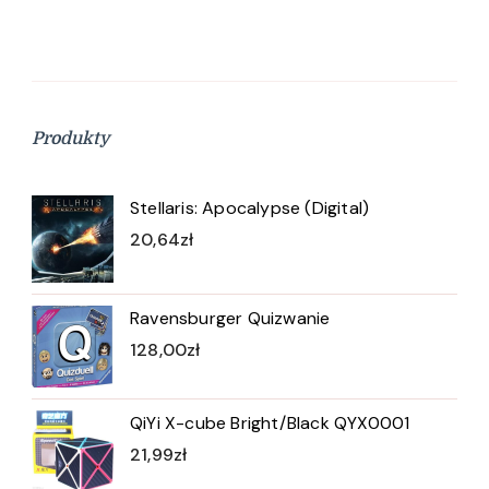
Produkty
Stellaris: Apocalypse (Digital)
20,64
zł
Ravensburger Quizwanie
128,00
zł
QiYi X-cube Bright/Black QYX0001
21,99
zł