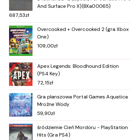
And Surface Pro X)(8Xa00065)
687,53
zł
Overcooked + Overcooked 2 (gra Xbox
One)
109,00
zł
Apex Legends: Bloodhound Edition
(PS4 Key)
72,15
zł
Gra planszowa Portal Games Aquatica
Mroźne Wody
59,90
zł
śródziemie Cień Mordoru - PlayStation
Hits (Gra PS4)