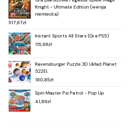
Knight - Ultimate Edition (wersja
niemiecka)
517,67
zł
Instant Sports All Stars (Gra PS5)
115,99
zł
Ravensburger Puzzle 3D Układ Planet
522El.
180,85
zł
Spin Master Psi Patrol - Pop Up
41,89
zł