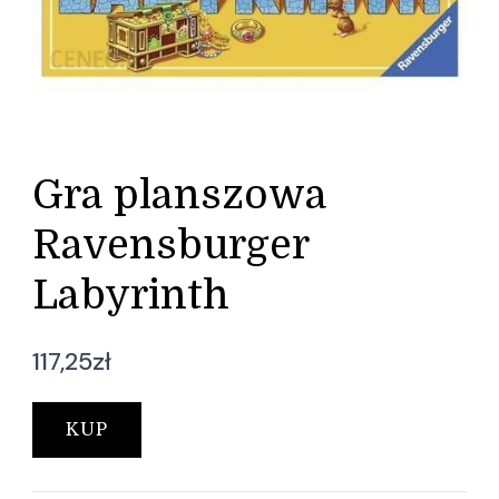
Gra planszowa
Ravensburger
Labyrinth
117,25
zł
KUP