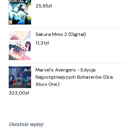
25,95
zł
Sakura Mmo 2 (Digital)
11,31
zł
Marvel's Avengers - Edycja
Najpotężniejszych Bohaterów (Gra
Xbox One)
323,00
zł
Ostatnie wpisy