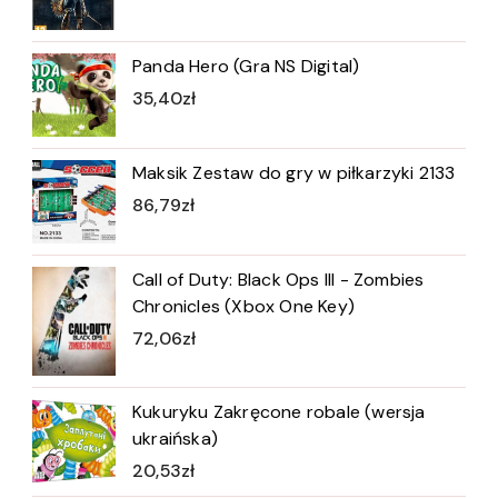
Panda Hero (Gra NS Digital)
35,40
zł
Maksik Zestaw do gry w piłkarzyki 2133
86,79
zł
Call of Duty: Black Ops III - Zombies
Chronicles (Xbox One Key)
72,06
zł
Kukuryku Zakręcone robale (wersja
ukraińska)
20,53
zł