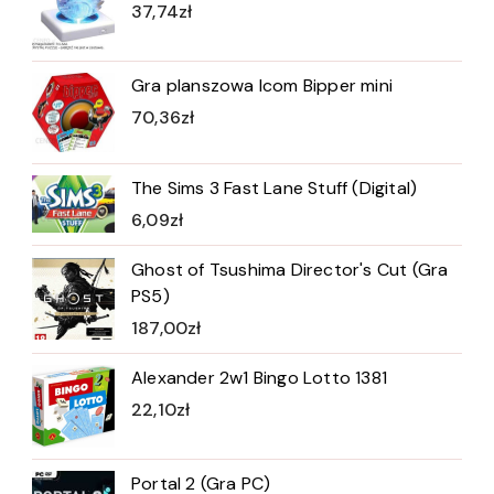
37,74
zł
Gra planszowa Icom Bipper mini
70,36
zł
The Sims 3 Fast Lane Stuff (Digital)
6,09
zł
Ghost of Tsushima Director's Cut (Gra
PS5)
187,00
zł
Alexander 2w1 Bingo Lotto 1381
22,10
zł
Portal 2 (Gra PC)