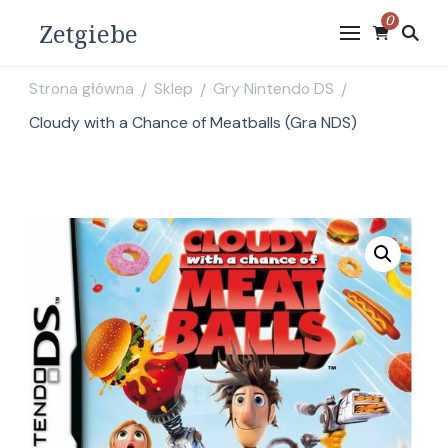
0
Zetgiebe
Strona główna
Sklep
Gry Nintendo DS
/
/
/
Cloudy with a Chance of Meatballs (Gra NDS)