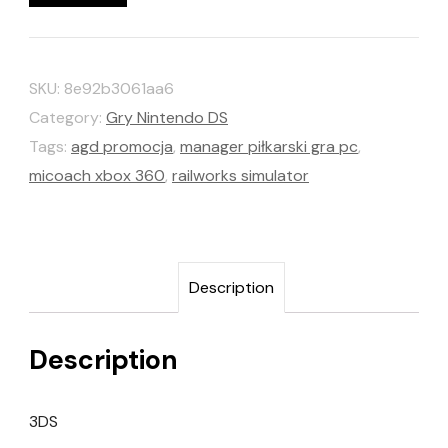
SKU:
8e92b3061aa6
Category:
Gry Nintendo DS
Tags:
agd promocja
,
manager piłkarski gra pc
,
micoach xbox 360
,
railworks simulator
Description
Description
3DS