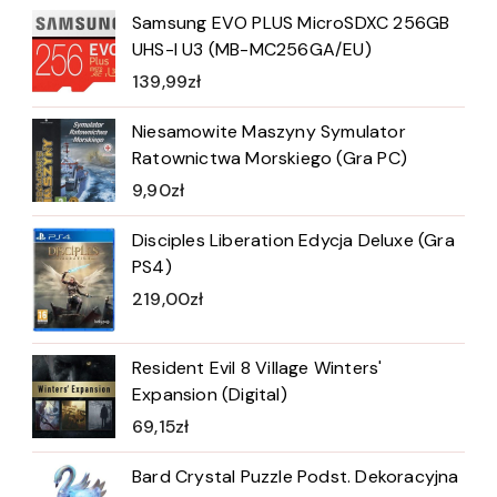
Samsung EVO PLUS MicroSDXC 256GB
UHS-I U3 (MB-MC256GA/EU)
139,99
zł
Niesamowite Maszyny Symulator
Ratownictwa Morskiego (Gra PC)
9,90
zł
Disciples Liberation Edycja Deluxe (Gra
PS4)
219,00
zł
Resident Evil 8 Village Winters'
Expansion (Digital)
69,15
zł
Bard Crystal Puzzle Podst. Dekoracyjna