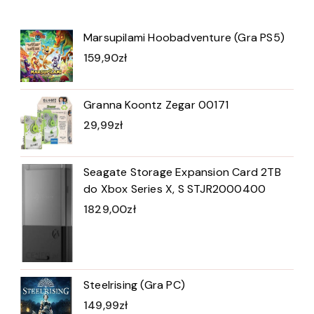
Marsupilami Hoobadventure (Gra PS5)
159,90
zł
Granna Koontz Zegar 00171
29,99
zł
Seagate Storage Expansion Card 2TB
do Xbox Series X, S STJR2000400
1829,00
zł
Steelrising (Gra PC)
149,99
zł