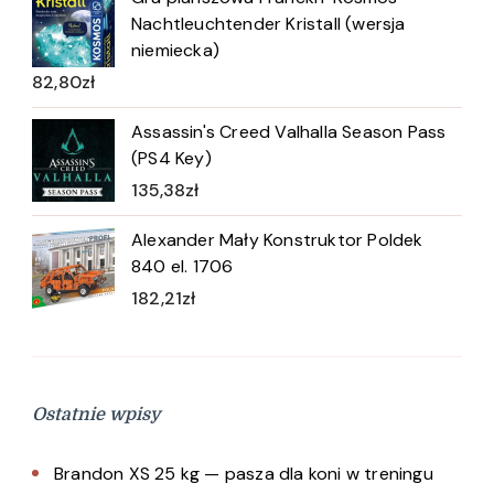
Nachtleuchtender Kristall (wersja
niemiecka)
82,80
zł
Assassin's Creed Valhalla Season Pass
(PS4 Key)
135,38
zł
Alexander Mały Konstruktor Poldek
840 el. 1706
182,21
zł
Ostatnie wpisy
Brandon XS 25 kg — pasza dla koni w treningu