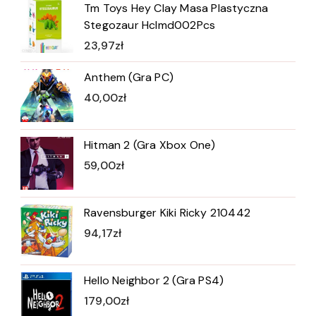
Tm Toys Hey Clay Masa Plastyczna
Stegozaur Hclmd002Pcs
23,97
zł
Anthem (Gra PC)
40,00
zł
Hitman 2 (Gra Xbox One)
59,00
zł
Ravensburger Kiki Ricky 210442
94,17
zł
Hello Neighbor 2 (Gra PS4)
179,00
zł