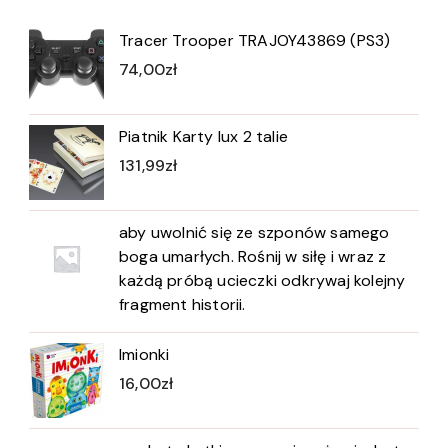
Tracer Trooper TRAJOY43869 (PS3)
74,00
zł
Piatnik Karty lux 2 talie
131,99
zł
aby uwolnić się ze szponów samego
boga umarłych. Rośnij w siłę i wraz z
każdą próbą ucieczki odkrywaj kolejny
fragment historii.
Imionki
16,00
zł