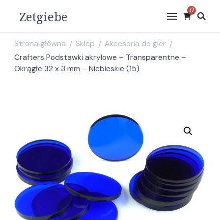
0
Zetgiebe
Strona główna
Sklep
Akcesoria do gier
/
/
/
Crafters Podstawki akrylowe – Transparentne –
Okrągłe 32 x 3 mm – Niebieskie (15)