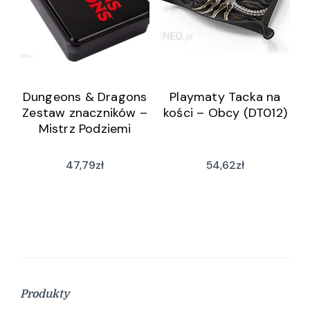
Dungeons & Dragons
Playmaty Tacka na
Zestaw znaczników –
kości – Obcy (DT012)
Mistrz Podziemi
47,79
zł
54,62
zł
Produkty