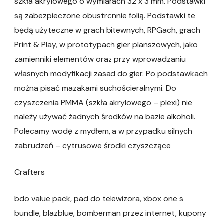
szkła akrylowego o wymiarach 32 x 3 mm. Podstawki
są zabezpieczone obustronnie folią. Podstawki te
będą użyteczne w grach bitewnych, RPGach, grach
Print & Play, w prototypach gier planszowych, jako
zamienniki elementów oraz przy wprowadzaniu
własnych modyfikacji zasad do gier. Po podstawkach
można pisać mazakami suchościeralnymi. Do
czyszczenia PMMA (szkła akrylowego – plexi) nie
należy używać żadnych środków na bazie alkoholi.
Polecamy wodę z mydłem, a w przypadku silnych
zabrudzeń – cytrusowe środki czyszczące
Crafters
bdo value pack, pad do telewizora, xbox one s
bundle, blazblue, bomberman przez internet, kupony