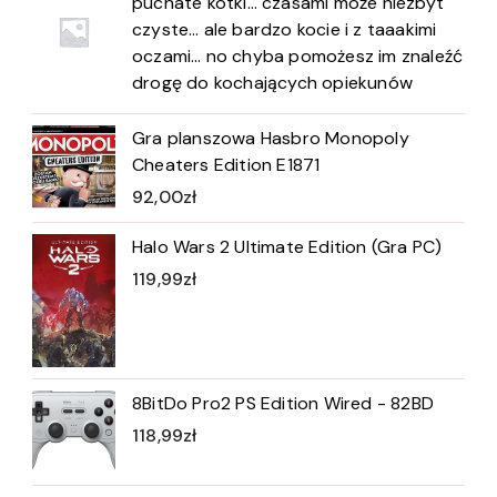
puchate kotki… czasami może niezbyt
czyste… ale bardzo kocie i z taaakimi
oczami… no chyba pomożesz im znaleźć
drogę do kochających opiekunów
Gra planszowa Hasbro Monopoly
Cheaters Edition E1871
92,00
zł
Halo Wars 2 Ultimate Edition (Gra PC)
119,99
zł
8BitDo Pro2 PS Edition Wired - 82BD
118,99
zł