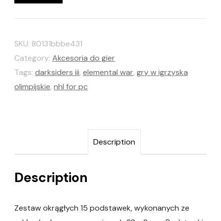
SKU:
80131bbbe431
Category:
Akcesoria do gier
Tags:
darksiders iii
,
elemental war
,
gry w igrzyska
olimpijskie
,
nhl for pc
Description
Description
Zestaw okrągłych 15 podstawek, wykonanych ze