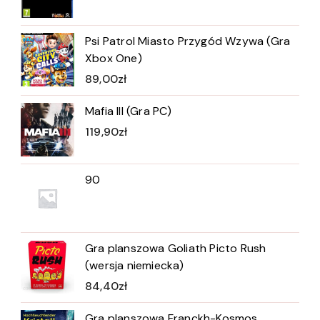
Psi Patrol Miasto Przygód Wzywa (Gra
Xbox One)
89,00
zł
Mafia III (Gra PC)
119,90
zł
90
Gra planszowa Goliath Picto Rush
(wersja niemiecka)
84,40
zł
Gra planszowa Franckh-Kosmos