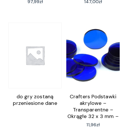
97,99
zł
147,00
zł
do gry zostaną
Crafters Podstawki
przeniesione dane
akrylowe –
Transparentne –
Okrągłe 32 x 3 mm –
Niebieskie (15)
11,96
zł