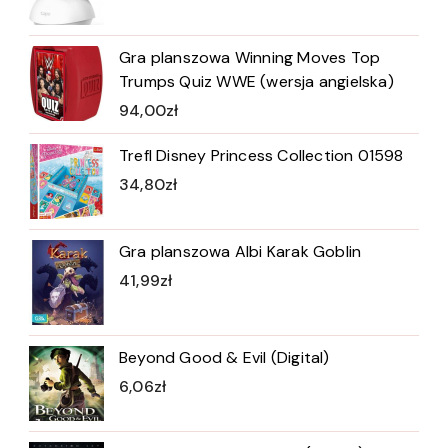
Gra planszowa Winning Moves Top
Trumps Quiz WWE (wersja angielska)
94,00
zł
Trefl Disney Princess Collection 01598
34,80
zł
Gra planszowa Albi Karak Goblin
41,99
zł
Beyond Good & Evil (Digital)
6,06
zł