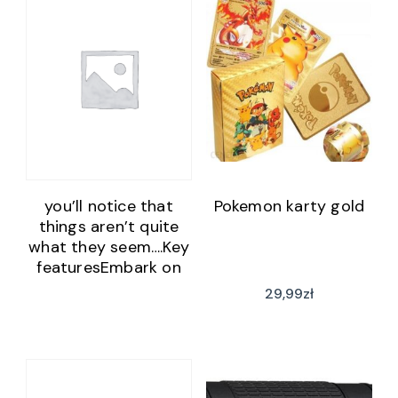
you’ll notice that
Pokemon karty gold
things aren’t quite
what they seem….Key
featuresEmbark on
an epic journey
29,99
zł
around The House –
you will traverse the
wondrous and deadly
realms of The Kitchen
and The Lounge