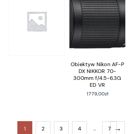
before confronting
the terrifying ordeals
of The Bedroom and
The Bathroom.Almost
a hundred items for
your bread to
interact with
Obiektyw Nikon AF-P
DX NIKKOR 70-
300mm f/4.5-6.3G
ED VR
1779,00
zł
→
1
2
3
4
…
7