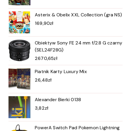
Asterix & Obelix XXL Collection (gra NS)
169,90
zł
Obiektyw Sony FE 24 mm f/2.8 G czarny
(SEL24F28G)
2670,65
zł
Piatnik Karty Luxury Mix
26,48
zł
Alexander Bierki 0138
3,82
zł
PowerA Switch Pad Pokemon Lightning