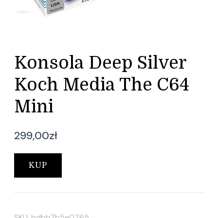
Konsola Deep Silver
Koch Media The C64
Mini
299,00
zł
KUP
SKU:
bdbb7b5e0765