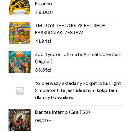
Pikachu
119,00
zł
TM TOYS THE UGGLYS PET SHOP
PASKUDNIAKI ZESTAW
41,94
zł
Zoo Tycoon: Ultimate Animal Collection
(Digital)
33,35
zł
to pierwszy składany kokpit lotu. Flight
Simulator Lite jest idealnym kokpitem
dla użytkowników
Dantes Inferno (Gra PS3)
96,29
zł