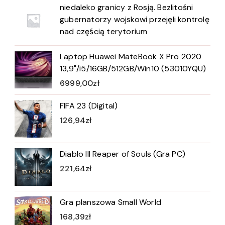
niedaleko granicy z Rosją. Bezlitośni
gubernatorzy wojskowi przejęli kontrolę
nad częścią terytorium
Laptop Huawei MateBook X Pro 2020
13,9"/i5/16GB/512GB/Win10 (53010YQU)
6999,00
zł
FIFA 23 (Digital)
126,94
zł
Diablo III Reaper of Souls (Gra PC)
221,64
zł
Gra planszowa Small World
168,39
zł