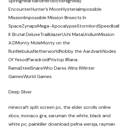
SpringHeartlandHerobotixHighway
EncounterHunter’s MoonHysteriaImpossible
MissionImpossible Mission IIInsects In
SpaceZynapsMega-ApocalypseStormlordSpeedball
II: Brutal DeluxeTrailblazerUchi MataUridiumMission
A.DMonty MoleMonty on the
RunNebulusNetherworldNobby the AardvarkNodes
Of YesodParadroidPitstop IIRana
RamaSteelSnareWho Dares Wins IIWinter
GamesWorld Games
Deep Silver
minecraft split screen pc, the elder scrolls online
xbox, monaco gra, saruman the white, black and
white pc, painkiller download pełna wersja, rayman