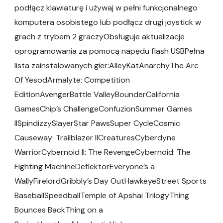
podłącz klawiaturę i używaj w pełni funkcjonalnego
komputera osobistego lub podłącz drugi joystick w
grach z trybem 2 graczyObsługuje aktualizacje
oprogramowania za pomocą napędu flash USBPełna
lista zainstalowanych gier:AlleyKatAnarchyThe Arc
Of YesodArmalyte: Competition
EditionAvengerBattle ValleyBounderCalifornia
GamesChip’s ChallengeConfuzionSummer Games
IISpindizzySlayerStar PawsSuper CycleCosmic
Causeway: Trailblazer IICreaturesCyberdyne
WarriorCybernoid II: The RevengeCybernoid: The
Fighting MachineDeflektorEveryone’s a
WallyFirelordGribbly’s Day OutHawkeyeStreet Sports
BaseballSpeedballTemple of Apshai TrilogyThing
Bounces BackThing on a