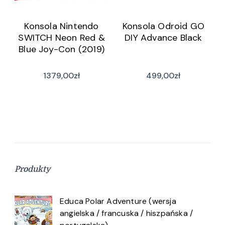
Konsola Nintendo
Konsola Odroid GO
SWITCH Neon Red &
DIY Advance Black
Blue Joy-Con (2019)
1379,00
zł
499,00
zł
Produkty
Educa Polar Adventure (wersja
angielska / francuska / hiszpańska /