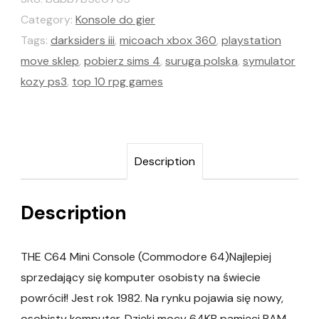
Category:
Konsole do gier
Tags:
darksiders iii
,
micoach xbox 360
,
playstation
move sklep
,
pobierz sims 4
,
suruga polska
,
symulator
kozy ps3
,
top 10 rpg games
Description
Description
THE C64 Mini Console (Commodore 64)Najlepiej
sprzedający się komputer osobisty na świecie
powrócił! Jest rok 1982. Na rynku pojawia się nowy,
osobisty komputer. Dzięki mocy 64KB pamięci RAM,