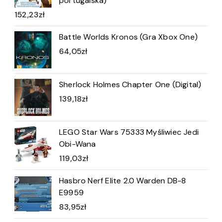
portugalska)
152,23
zł
Battle Worlds Kronos (Gra Xbox One)
64,05
zł
Sherlock Holmes Chapter One (Digital)
139,18
zł
LEGO Star Wars 75333 Myśliwiec Jedi
Obi-Wana
119,03
zł
Hasbro Nerf Elite 2.0 Warden DB-8
E9959
83,95
zł