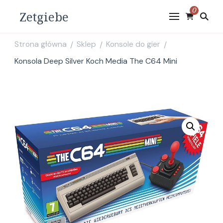
0
Zetgiebe
Strona główna
Sklep
Konsole do gier
/
/
/
Konsola Deep Silver Koch Media The C64 Mini