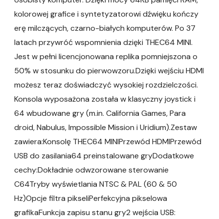
kolorowej grafice i syntetyzatorowi dźwięku kończy
erę milczących, czarno-białych komputerów. Po 37
latach przywróć wspomnienia dzięki THEC64 MINI.
Jest w pełni licencjonowana replika pomniejszona o
50% w stosunku do pierwowzoru.Dzięki wejściu HDMI
możesz teraz doświadczyć wysokiej rozdzielczości.
Konsola wyposażona została w klasyczny joystick i
64 wbudowane gry (m.in. California Games, Para
droid, Nabulus, Impossible Mission i Uridium).Zestaw
zawiera:Konsolę THEC64 MINIPrzewód HDMIPrzewód
USB do zasilania64 preinstalowane gryDodatkowe
cechy:Dokładnie odwzorowane sterowanie
C64Tryby wyświetlania NTSC & PAL (60 & 50
Hz)Opcje filtra pikseliPerfekcyjna pikselowa
grafikaFunkcja zapisu stanu gry2 wejścia USB: