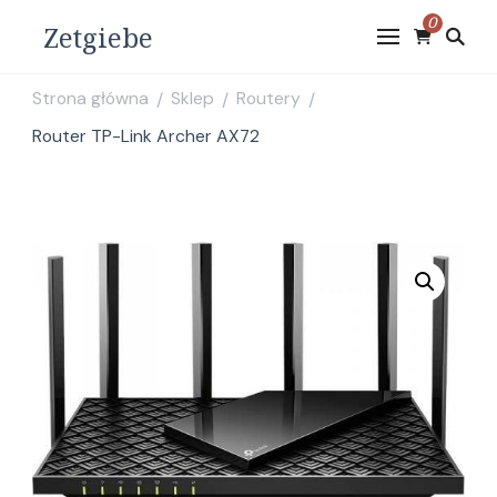
0
Zetgiebe
Strona główna
Sklep
Routery
/
/
/
Router TP-Link Archer AX72