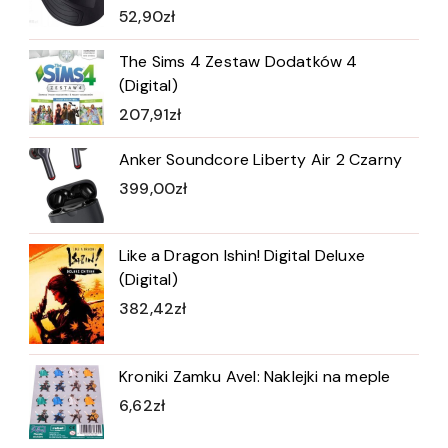
52,90
zł
The Sims 4 Zestaw Dodatków 4
(Digital)
207,91
zł
Anker Soundcore Liberty Air 2 Czarny
399,00
zł
Like a Dragon Ishin! Digital Deluxe
(Digital)
382,42
zł
Kroniki Zamku Avel: Naklejki na meple
6,62
zł