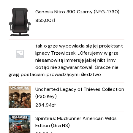
Genesis Nitro 890 Czarny (NFG-1730)
855,00
zł
tak o grze wypowiada się jej projektant
Ignacy Trzewiczek. „Oferujemy w grze
niesamowitą immersję jakiej nikt inny
dotąd nie zagwarantował. Gracze nie
grają postaciami prowadzącymi śledztwo
Uncharted Legacy of Thieves Collection
(PS5 Key)
234,94
zł
Spintires: Mudrunner American Wilds
Edtion (Gra NS)