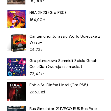
99,90
zł
NBA 2K23 (Gra PS5)
164,90
zł
Cartamundi Jurassic World Ucieczka z
Wyspy
24,72
zł
Gra planszowa Schmidt Spiele Gmbh
ColleXion (wersja niemiecka)
72,42
zł
Fobia St. Dinfna Hotel (Gra PS5)
235,01
zł
Bus Simulator 21 IVECO BUS Bus Pack