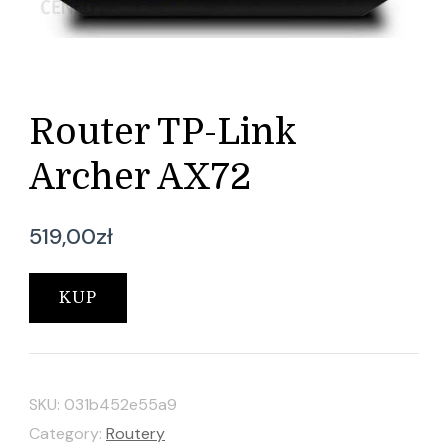
Router TP-Link
Archer AX72
519,00
zł
KUP
SKU:
031b452e55a9
Category:
Routery