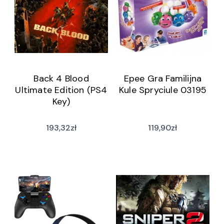
Back 4 Blood
Epee Gra Familijna
Ultimate Edition (PS4
Kule Spryciule 03195
Key)
193,32
zł
119,90
zł