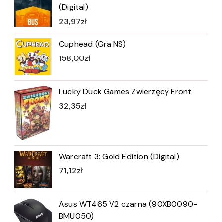
(Digital)
23,97
zł
Cuphead (Gra NS)
158,00
zł
Lucky Duck Games Zwierzęcy Front
32,35
zł
Warcraft 3: Gold Edition (Digital)
71,12
zł
Asus WT465 V2 czarna (90XB0090-
BMU050)