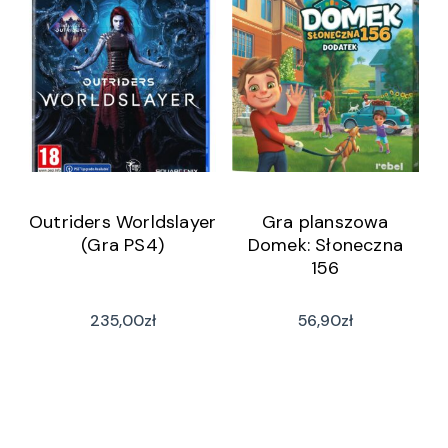
Outriders Worldslayer
Gra planszowa
(Gra PS4)
Domek: Słoneczna
156
235,00
zł
56,90
zł