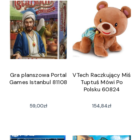
Gra planszowa Portal
VTech Raczkujący Miś
Games Istanbul 81108
Tuptuś Mówi Po
Polsku 60824
59,00
zł
154,84
zł