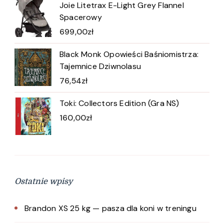
Joie Litetrax E-Light Grey Flannel
Spacerowy
699,00
zł
Black Monk Opowieści Baśniomistrza:
Tajemnice Dziwnolasu
76,54
zł
Toki: Collectors Edition (Gra NS)
160,00
zł
Ostatnie wpisy
Brandon XS 25 kg — pasza dla koni w treningu