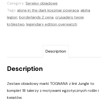
Category:
Serwisy obiadowe
Tags:
alone in the dark koszmar powraca
,
alpha
legion
,
borderlands 2 cena
,
crusaders twoje
królestwo
,
legendary edition overwatch
Description
Description
Zestaw obiadowy marki TOGNANA z linii Jungle to
komplet 18 talerzy z motywami egzotycznych roślin i
kwiatów.