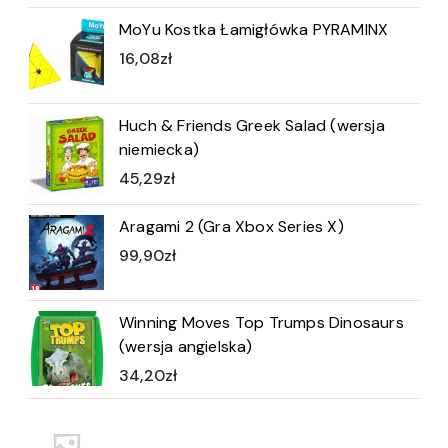
MoYu Kostka Łamigłówka PYRAMINX
16,08
zł
Huch & Friends Greek Salad (wersja
niemiecka)
45,29
zł
Aragami 2 (Gra Xbox Series X)
99,90
zł
Winning Moves Top Trumps Dinosaurs
(wersja angielska)
34,20
zł