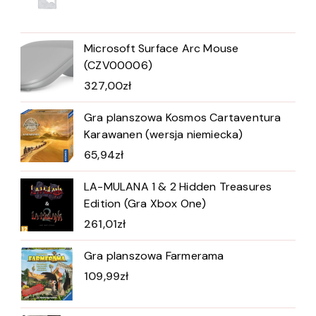
Microsoft Surface Arc Mouse
(CZV00006)
327,00
zł
Gra planszowa Kosmos Cartaventura
Karawanen (wersja niemiecka)
65,94
zł
LA-MULANA 1 & 2 Hidden Treasures
Edition (Gra Xbox One)
261,01
zł
Gra planszowa Farmerama
109,99
zł