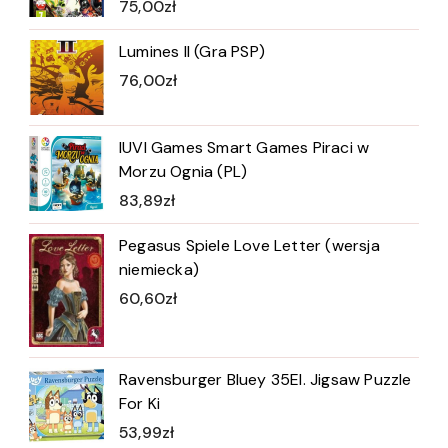
75,00
zł
Lumines II (Gra PSP)
76,00
zł
IUVI Games Smart Games Piraci w
Morzu Ognia (PL)
83,89
zł
Pegasus Spiele Love Letter (wersja
niemiecka)
60,60
zł
Ravensburger Bluey 35El. Jigsaw Puzzle
For Ki
53,99
zł