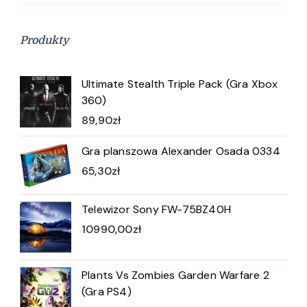
Produkty
Ultimate Stealth Triple Pack (Gra Xbox
360)
89,90
zł
Gra planszowa Alexander Osada 0334
65,30
zł
Telewizor Sony FW-75BZ40H
10990,00
zł
Plants Vs Zombies Garden Warfare 2
(Gra PS4)