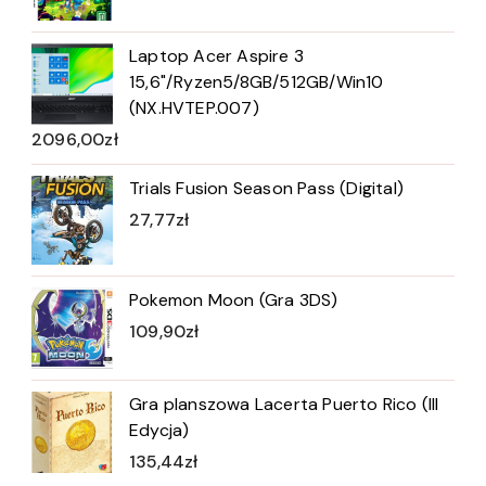
Laptop Acer Aspire 3
15,6"/Ryzen5/8GB/512GB/Win10
(NX.HVTEP.007)
2096,00
zł
Trials Fusion Season Pass (Digital)
27,77
zł
Pokemon Moon (Gra 3DS)
109,90
zł
Gra planszowa Lacerta Puerto Rico (III
Edycja)
135,44
zł