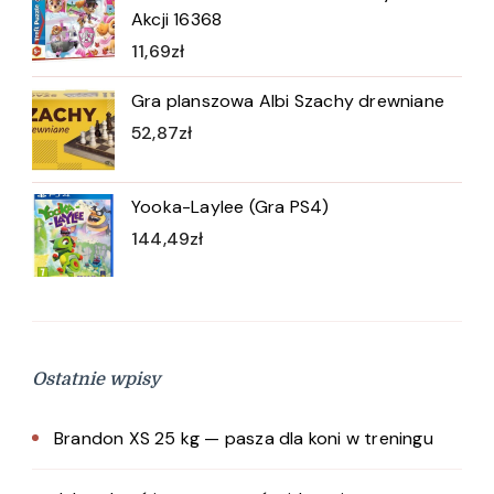
Akcji 16368
11,69
zł
Gra planszowa Albi Szachy drewniane
52,87
zł
Yooka-Laylee (Gra PS4)
144,49
zł
Ostatnie wpisy
Brandon XS 25 kg — pasza dla koni w treningu