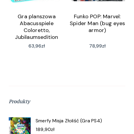
Gra planszowa
Funko POP: Marvel:
Abacusspiele
Spider Man (bug eyes
Coloretto,
armor)
Jubilaumsedition
(wersja niemiecka)
63,96
zł
78,99
zł
(wersja niemiecka)
Produkty
Smerfy Misja Złoliść (Gra PS4)
189,90
zł