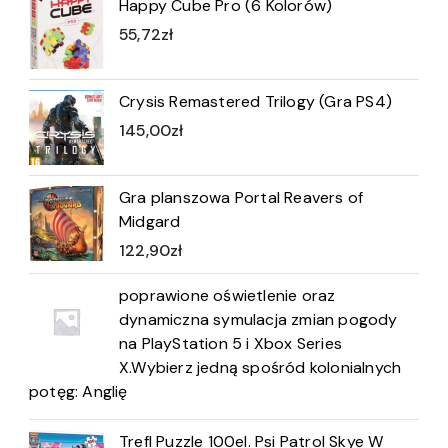
Happy Cube Pro (6 Kolorów)
55,72
zł
Crysis Remastered Trilogy (Gra PS4)
145,00
zł
Gra planszowa Portal Reavers of
Midgard
122,90
zł
poprawione oświetlenie oraz
dynamiczna symulacja zmian pogody
na PlayStation 5 i Xbox Series
X.Wybierz jedną spośród kolonialnych
potęg: Anglię
Trefl Puzzle 100el. Psi Patrol Skye W