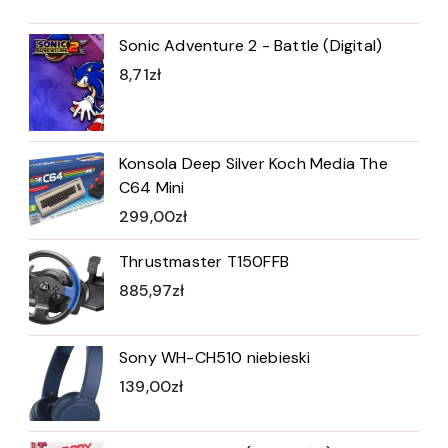
Sonic Adventure 2 - Battle (Digital)
8,71
zł
Konsola Deep Silver Koch Media The
C64 Mini
299,00
zł
Thrustmaster T150FFB
885,97
zł
Sony WH-CH510 niebieski
139,00
zł