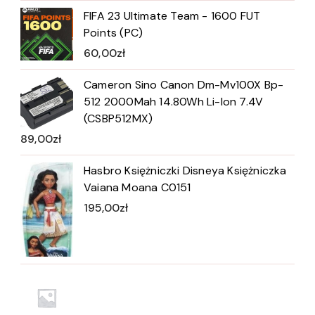
FIFA 23 Ultimate Team - 1600 FUT
Points (PC)
60,00
zł
Cameron Sino Canon Dm-Mv100X Bp-
512 2000Mah 14.80Wh Li-Ion 7.4V
(CSBP512MX)
89,00
zł
Hasbro Księżniczki Disneya Księżniczka
Vaiana Moana C0151
195,00
zł