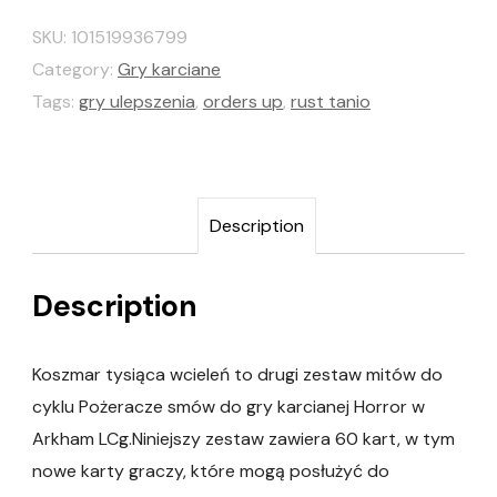
SKU:
101519936799
Category:
Gry karciane
Tags:
gry ulepszenia
,
orders up
,
rust tanio
Description
Description
Koszmar tysiąca wcieleń to drugi zestaw mitów do
cyklu Pożeracze smów do gry karcianej Horror w
Arkham LCg.Niniejszy zestaw zawiera 60 kart, w tym
nowe karty graczy, które mogą posłużyć do