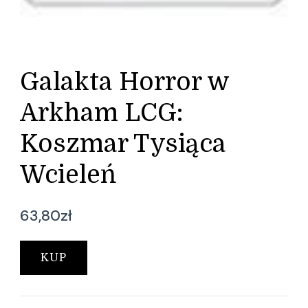
Galakta Horror w
Arkham LCG:
Koszmar Tysiąca
Wcieleń
63,80
zł
KUP