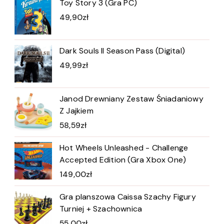
Toy Story 3 (Gra PC)
49,90
zł
Dark Souls II Season Pass (Digital)
49,99
zł
Janod Drewniany Zestaw Śniadaniowy
Z Jajkiem
58,59
zł
Hot Wheels Unleashed - Challenge
Accepted Edition (Gra Xbox One)
149,00
zł
Gra planszowa Caissa Szachy Figury
Turniej + Szachownica
55,00
zł