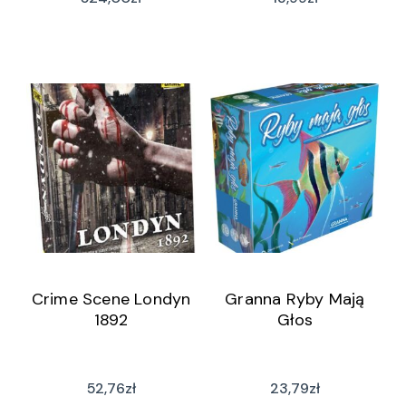
Crime Scene Londyn
Granna Ryby Mają
1892
Głos
52,76
zł
23,79
zł