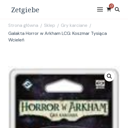
0
Zetgiebe
Strona główna
Sklep
Gry karciane
/
/
/
Galakta Horror w Arkham LCG: Koszmar Tysiąca
Wcieleń