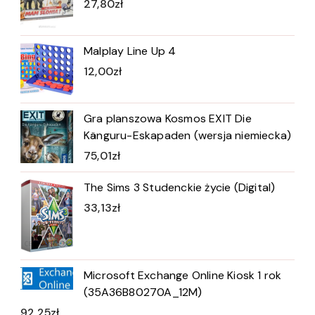
27,80
zł
Malplay Line Up 4
12,00
zł
Gra planszowa Kosmos EXIT Die
Känguru-Eskapaden (wersja niemiecka)
75,01
zł
The Sims 3 Studenckie życie (Digital)
33,13
zł
Microsoft Exchange Online Kiosk 1 rok
(35A36B80270A_12M)
92,25
zł