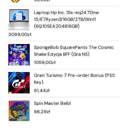
Laptop Hp Inc. 15s-eq2470nw
15,6"/Ryzen3/16GB/2TB/Win11
(6Q105EA204816GB)
3099,00
zł
SpongeBob SquarePants The Cosmic
Shake Edycja BFF (Gra NS)
1059,00
zł
Gran Turismo 7 Pre-order Bonus (PS5
Key)
61,44
zł
Spin Master Bellz!
86,29
zł