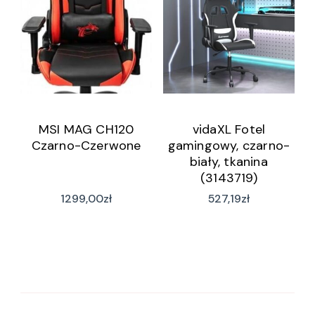
MSI MAG CH120
vidaXL Fotel
Czarno-Czerwone
gamingowy, czarno-
biały, tkanina
(3143719)
1299,00
zł
527,19
zł