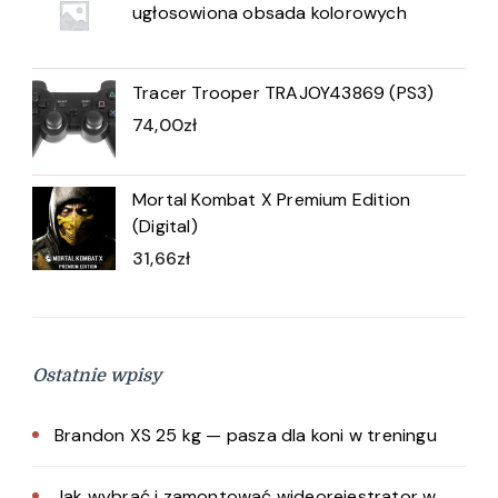
ugłosowiona obsada kolorowych
Tracer Trooper TRAJOY43869 (PS3)
74,00
zł
Mortal Kombat X Premium Edition
(Digital)
31,66
zł
Ostatnie wpisy
Brandon XS 25 kg — pasza dla koni w treningu
Jak wybrać i zamontować wideorejestrator w