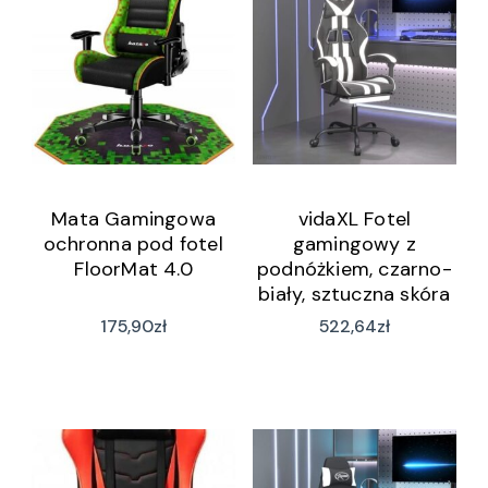
Mata Gamingowa
vidaXL Fotel
ochronna pod fotel
gamingowy z
FloorMat 4.0
podnóżkiem, czarno-
biały, sztuczna skóra
(3143835)
175,90
zł
522,64
zł