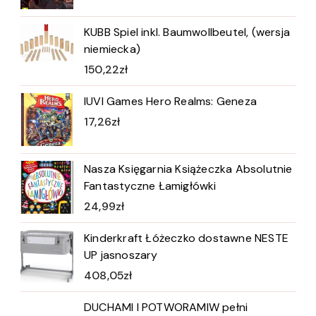
KUBB Spiel inkl. Baumwollbeutel, (wersja
niemiecka)
150,22
zł
IUVI Games Hero Realms: Geneza
17,26
zł
Nasza Księgarnia Książeczka Absolutnie
Fantastyczne Łamigłówki
24,99
zł
Kinderkraft Łóżeczko dostawne NESTE
UP jasnoszary
408,05
zł
DUCHAMI I POTWORAMIW pełni