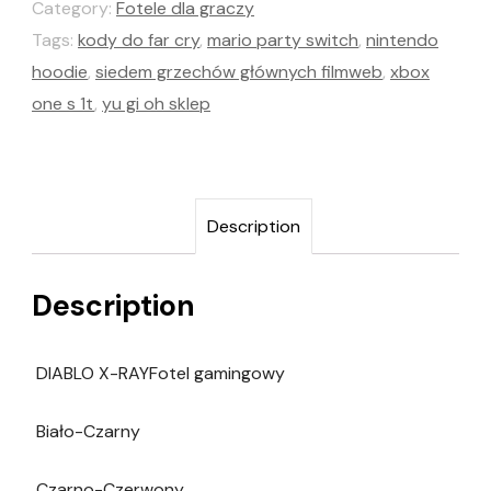
Category:
Fotele dla graczy
Tags:
kody do far cry
,
mario party switch
,
nintendo
hoodie
,
siedem grzechów głównych filmweb
,
xbox
one s 1t
,
yu gi oh sklep
Description
Description
DIABLO X-RAYFotel gamingowy
Biało-Czarny
Czarno-Czerwony