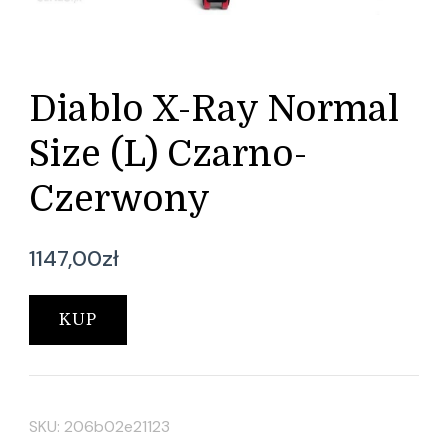
Diablo X-Ray Normal
Size (L) Czarno-
Czerwony
1147,00
zł
KUP
SKU:
206b02e21123