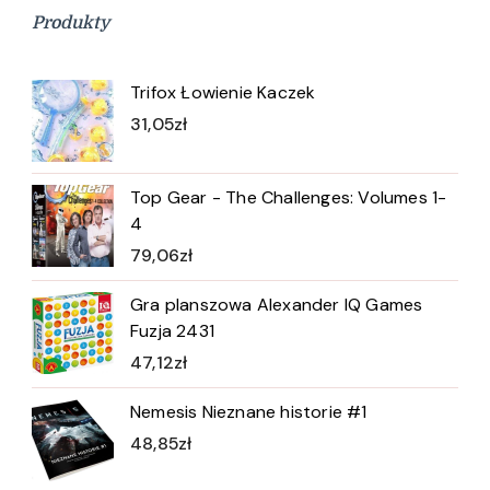
Produkty
Trifox Łowienie Kaczek
31,05
zł
Top Gear - The Challenges: Volumes 1-
4
79,06
zł
Gra planszowa Alexander IQ Games
Fuzja 2431
47,12
zł
Nemesis Nieznane historie #1
48,85
zł