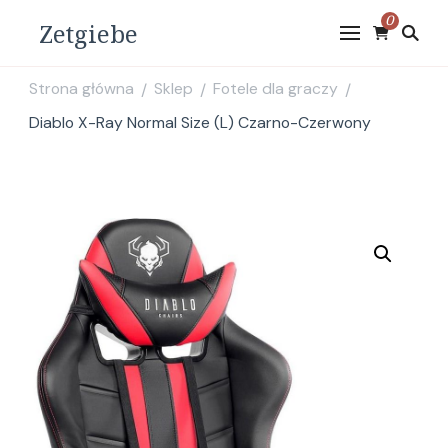
0
Zetgiebe
Strona główna
Sklep
Fotele dla graczy
/
/
/
Diablo X-Ray Normal Size (L) Czarno-Czerwony