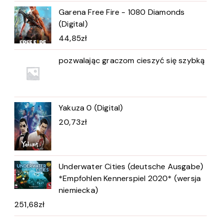
Garena Free Fire - 1080 Diamonds
(Digital)
44,85
zł
pozwalając graczom cieszyć się szybką
Yakuza 0 (Digital)
20,73
zł
Underwater Cities (deutsche Ausgabe)
*Empfohlen Kennerspiel 2020* (wersja
niemiecka)
251,68
zł