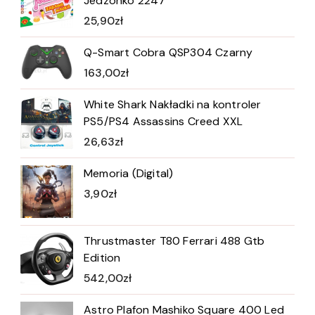
Jedzonko 2247
25,90
zł
Q-Smart Cobra QSP304 Czarny
163,00
zł
White Shark Nakładki na kontroler
PS5/PS4 Assassins Creed XXL
26,63
zł
Memoria (Digital)
3,90
zł
Thrustmaster T80 Ferrari 488 Gtb
Edition
542,00
zł
Astro Plafon Mashiko Square 400 Led