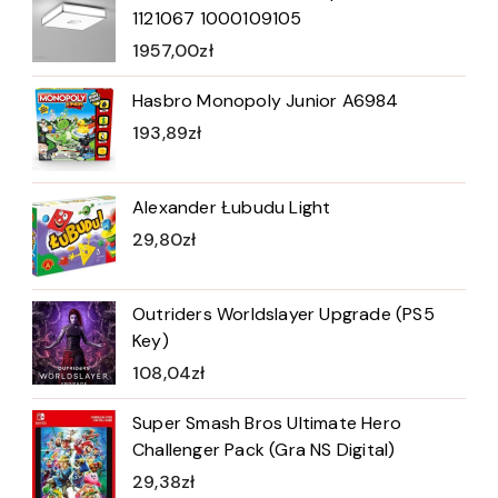
1121067 1000109105
1957,00
zł
Hasbro Monopoly Junior A6984
193,89
zł
Alexander Łubudu Light
29,80
zł
Outriders Worldslayer Upgrade (PS5
Key)
108,04
zł
Super Smash Bros Ultimate Hero
Challenger Pack (Gra NS Digital)
29,38
zł