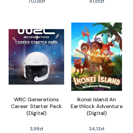
70,08
zł
81,55
zł
WRC Generations
Ikonei Island An
Career Starter Pack
Earthlock Adventure
(Digital)
(Digital)
3,99
zł
34,13
zł