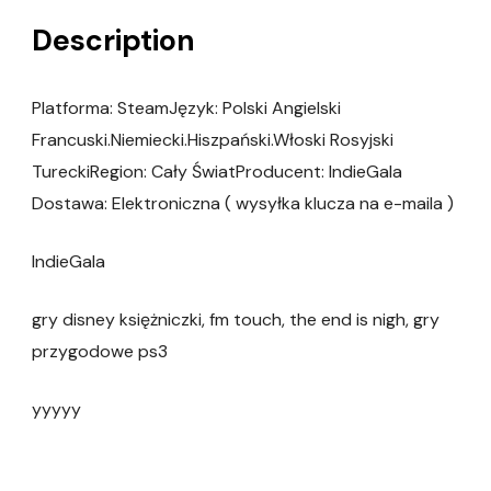
Description
Platforma: SteamJęzyk: Polski Angielski
Francuski.Niemiecki.Hiszpański.Włoski Rosyjski
TureckiRegion: Cały ŚwiatProducent: IndieGala
Dostawa: Elektroniczna ( wysyłka klucza na e-maila )
IndieGala
gry disney księżniczki, fm touch, the end is nigh, gry
przygodowe ps3
yyyyy