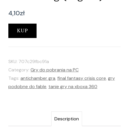
4,10
zł
KUP
SKU:
707c29fbc91a
Category:
Gry do pobrania na PC
Tags:
antichamber gra
,
final fantasy crisis core
,
gry
podobne do fable
,
tanie gry na xboxa 360
Description