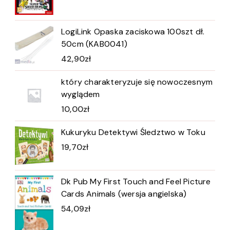
LogiLink Opaska zaciskowa 100szt dł.
50cm (KAB0041)
42,90
zł
który charakteryzuje się nowoczesnym
wyglądem
10,00
zł
Kukuryku Detektywi Śledztwo w Toku
19,70
zł
Dk Pub My First Touch and Feel Picture
Cards Animals (wersja angielska)
54,09
zł