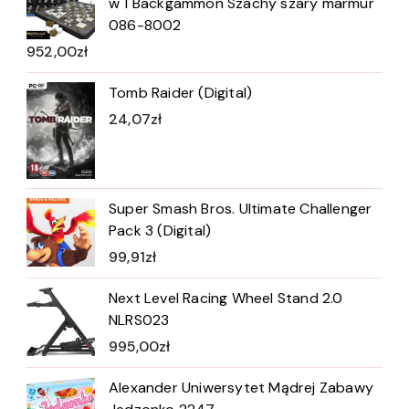
w 1 Backgammon Szachy szary marmur
086-8002
952,00
zł
Tomb Raider (Digital)
24,07
zł
Super Smash Bros. Ultimate Challenger
Pack 3 (Digital)
99,91
zł
Next Level Racing Wheel Stand 2.0
NLRS023
995,00
zł
Alexander Uniwersytet Mądrej Zabawy