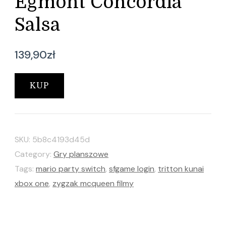
Egmont Concordia
Salsa
139,90
zł
KUP
SKU:
5b8c4193d45d
Category:
Gry planszowe
Tags:
mario party switch
,
sfgame login
,
tritton kunai
xbox one
,
zygzak mcqueen filmy