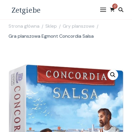
0
Zetgiebe
Strona główna
Sklep
Gry planszowe
/
/
/
Gra planszowa Egmont Concordia Salsa