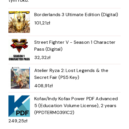
tym roku.
Borderlands 3 Ultimate Edition (Digital)
101,21
zł
Street Fighter V - Season 1 Character
Pass (Digital)
32,32
zł
Atelier Ryza 2: Lost Legends & the
Secret Fair (PS5 Key)
408,91
zł
Kofax/Indy Kofax Power PDF Advanced
5 (Education Volume License), 2 years
(PPDTERM0391C2)
249,25
zł