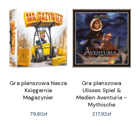
Gra planszowa Nasza
Gra planszowa
Księgarnia
Ulisses Spiel &
Magazynier
Medien Aventuria –
Mythische
Geschichten Box
79,80
zł
217,92
zł
(wersja niemiecka)