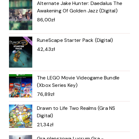
Alternate Jake Hunter: Daedalus The
Awakening Of Golden Jazz (Digital)
86,00
zł
RuneScape Starter Pack (Digital)
42,43
zł
The LEGO Movie Videogame Bundle
(Xbox Series Key)
76,89
zł
Drawn to Life Two Realms (Gra NS
Digital)
21,34
zł
Gra planszowa Lucrum Gra -