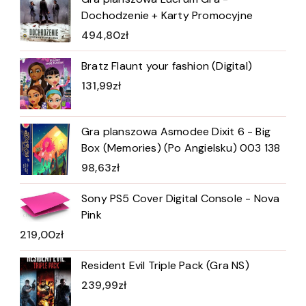
Dochodzenie + Karty Promocyjne
494,80
zł
Bratz Flaunt your fashion (Digital)
131,99
zł
Gra planszowa Asmodee Dixit 6 - Big
Box (Memories) (Po Angielsku) 003 138
98,63
zł
Sony PS5 Cover Digital Console - Nova
Pink
219,00
zł
Resident Evil Triple Pack (Gra NS)
239,99
zł