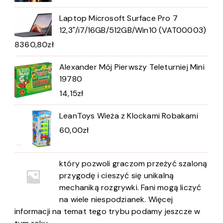
Laptop Microsoft Surface Pro 7
12,3"/i7/16GB/512GB/Win10 (VAT00003)
8360,80
zł
Alexander Mój Pierwszy Teleturniej Mini
19780
14,15
zł
LeanToys Wieża z Klockami Robakami
60,00
zł
który pozwoli graczom przeżyć szaloną
przygodę i cieszyć się unikalną
mechaniką rozgrywki. Fani mogą liczyć
na wiele niespodzianek. Więcej
informacji na temat tego trybu podamy jeszcze w