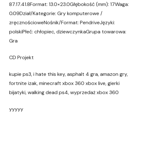
87.17.41.8Format: 13.0×23.0Głębokość (mm): 17Waga:
0.09Dział/Kategorie: Gry komputerowe /
zręcznościoweNośnik/Format: PendriveJęzyki:
polskiPłeć: chłopiec, dziewczynkaGrupa towarowa:
Gra
CD Projekt
kupie ps3, i hate this key, asphalt 4 gra, amazon gry,
fortnite izak, minecraft xbox 360 xbox live, gierki
bijatyki, walking dead ps4, wyprzedaż xbox 360
yyyyy