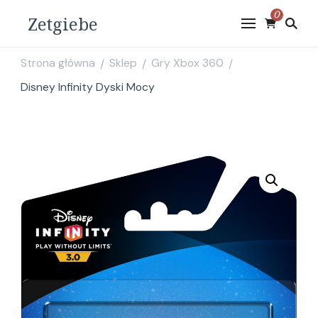
0
Zetgiebe
Strona główna
Sklep
Gry Xbox 360
/
/
/
Disney Infinity Dyski Mocy