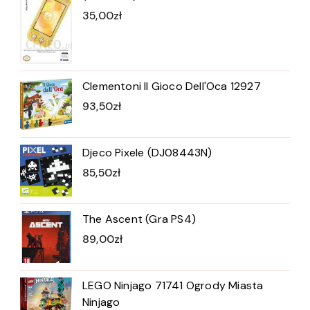
35,00
zł
Clementoni Il Gioco Dell'Oca 12927
93,50
zł
Djeco Pixele (DJ08443N)
85,50
zł
The Ascent (Gra PS4)
89,00
zł
LEGO Ninjago 71741 Ogrody Miasta
Ninjago