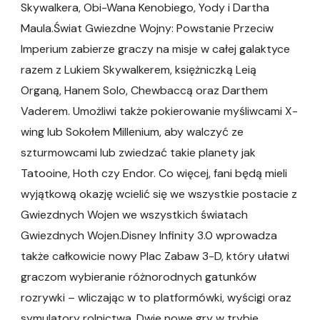
Skywalkera, Obi-Wana Kenobiego, Yody i Dartha
Maula.Świat Gwiezdne Wojny: Powstanie Przeciw
Imperium zabierze graczy na misje w całej galaktyce
razem z Lukiem Skywalkerem, księżniczką Leią
Organą, Hanem Solo, Chewbaccą oraz Darthem
Vaderem. Umożliwi także pokierowanie myśliwcami X-
wing lub Sokołem Millenium, aby walczyć ze
szturmowcami lub zwiedzać takie planety jak
Tatooine, Hoth czy Endor. Co więcej, fani będą mieli
wyjątkową okazję wcielić się we wszystkie postacie z
Gwiezdnych Wojen we wszystkich światach
Gwiezdnych Wojen.Disney Infinity 3.0 wprowadza
także całkowicie nowy Plac Zabaw 3-D, który ułatwi
graczom wybieranie różnorodnych gatunków
rozrywki – wliczając w to platformówki, wyścigi oraz
symulatory rolnictwa. Dwie nowe gry w trybie