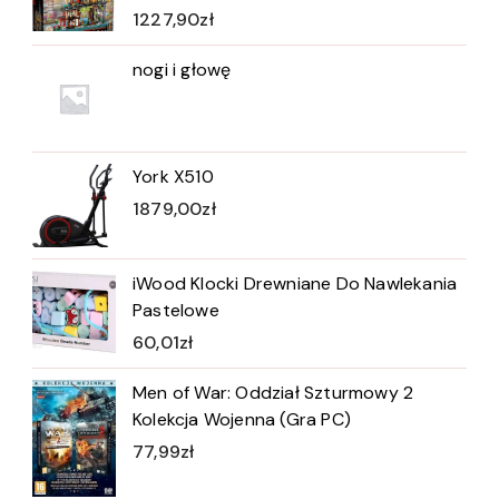
1227,90
zł
nogi i głowę
York X510
1879,00
zł
iWood Klocki Drewniane Do Nawlekania
Pastelowe
60,01
zł
Men of War: Oddział Szturmowy 2
Kolekcja Wojenna (Gra PC)
77,99
zł