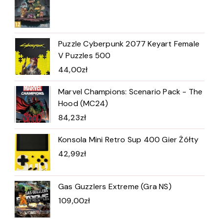
Puzzle Cyberpunk 2077 Keyart Female
V Puzzles 500
44,00
zł
Marvel Champions: Scenario Pack - The
Hood (MC24)
84,23
zł
Konsola Mini Retro Sup 400 Gier Żółty
42,99
zł
Gas Guzzlers Extreme (Gra NS)
109,00
zł