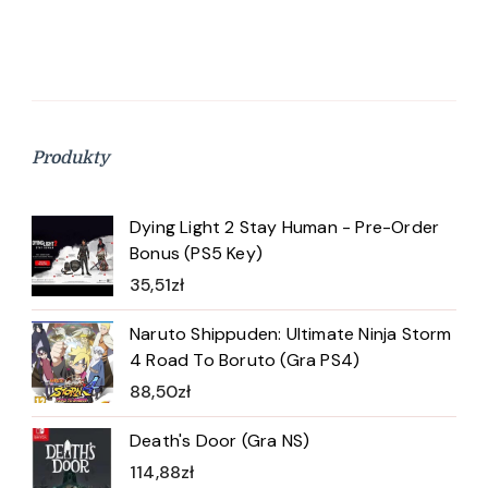
Produkty
Dying Light 2 Stay Human - Pre-Order
Bonus (PS5 Key)
35,51
zł
Naruto Shippuden: Ultimate Ninja Storm
4 Road To Boruto (Gra PS4)
88,50
zł
Death's Door (Gra NS)
114,88
zł