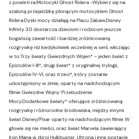
z powietrza.Motocykl Ghost Ridera -Wybierz się na
szaloną przejażdżkę płonącym motocyklem Ghost
Ridera.Dyski mocy działają na Placu Zabaw.Disney
Infinity 3.0 dostarcza dzieciom i rodzicom jeszcze
bogatszą zawartość i bardziej zróżnicowaną
rozgrywkę niż kiedykolwiek wcześniej w serii, wliczając
w to:Trzy światy Gwiezdnych Wojen* – jeden świat z
Epizodów I-III*, drugi świat* z oryginalnej trylogii,
Epizodów IV-VI, oraz trzeci*, który zostanie
udostępniony w zimie, oparty na nadchodzącym
filmie Gwiezdne Wojny: Przebudzenie
Mocy.Dodatkowe światy* oferujące zróżnicowaną
rozgrywkę i różnorodne środowiska, między innymi
świat Disney/Pixar oparty na nadchodzącym filmie W
głowie się nie mieści, oraz świat Marvela zawierający
Iron Mana w zbroi Hulkbuster, Ultrona i inne postacie