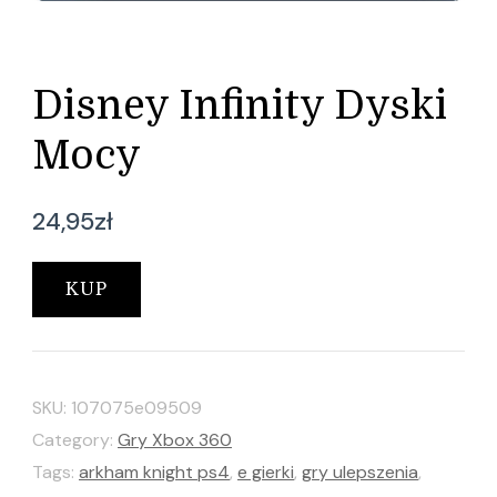
Disney Infinity Dyski
Mocy
24,95
zł
KUP
SKU:
107075e09509
Category:
Gry Xbox 360
Tags:
arkham knight ps4
,
e gierki
,
gry ulepszenia
,