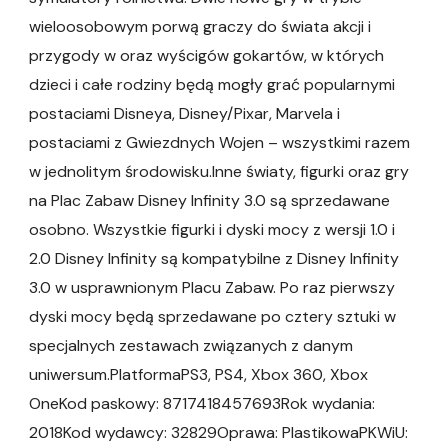
wieloosobowym porwą graczy do świata akcji i
przygody w oraz wyścigów gokartów, w których
dzieci i całe rodziny będą mogły grać popularnymi
postaciami Disneya, Disney/Pixar, Marvela i
postaciami z Gwiezdnych Wojen – wszystkimi razem
w jednolitym środowisku.Inne światy, figurki oraz gry
na Plac Zabaw Disney Infinity 3.0 są sprzedawane
osobno. Wszystkie figurki i dyski mocy z wersji 1.0 i
2.0 Disney Infinity są kompatybilne z Disney Infinity
3.0 w usprawnionym Placu Zabaw. Po raz pierwszy
dyski mocy będą sprzedawane po cztery sztuki w
specjalnych zestawach związanych z danym
uniwersum.PlatformaPS3, PS4, Xbox 360, Xbox
OneKod paskowy: 8717418457693Rok wydania:
2018Kod wydawcy: 32829Oprawa: PlastikowaPKWiU: