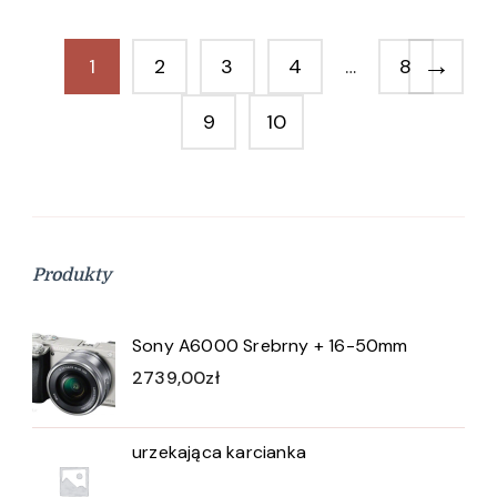
→
1
2
3
4
…
8
9
10
Produkty
Sony A6000 Srebrny + 16-50mm
2739,00
zł
urzekająca karcianka