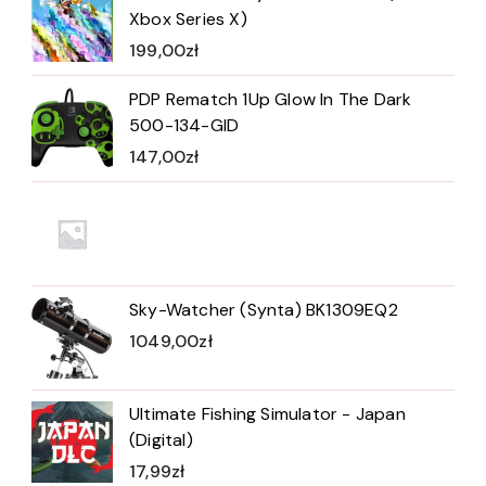
Xbox Series X)
199,00
zł
PDP Rematch 1Up Glow In The Dark
500-134-GID
147,00
zł
Sky-Watcher (Synta) BK1309EQ2
1049,00
zł
Ultimate Fishing Simulator - Japan
(Digital)
17,99
zł