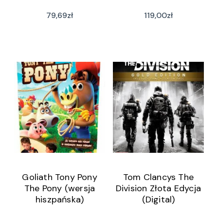
79,69
zł
119,00
zł
Goliath Tony Pony
Tom Clancys The
The Pony (wersja
Division Złota Edycja
hiszpańska)
(Digital)