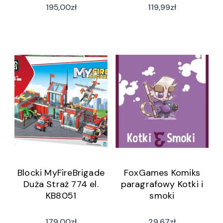
195,00
zł
119,99
zł
Blocki MyFireBrigade
FoxGames Komiks
Duża Straż 774 el.
paragrafowy Kotki i
KB8051
smoki
179,00
zł
29,67
zł