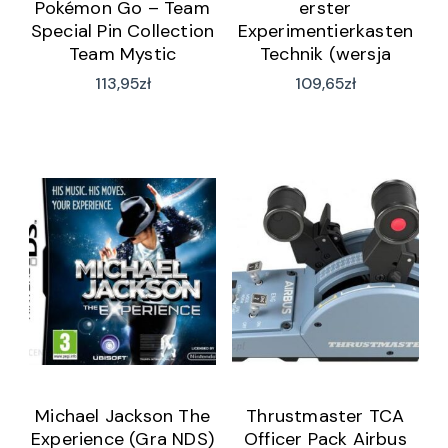
Pokémon Go – Team
erster
Special Pin Collection
Experimentierkasten
Team Mystic
Technik (wersja
(Blanche)
niemiecka)
113,95
zł
109,65
zł
Michael Jackson The
Thrustmaster TCA
Experience (Gra NDS)
Officer Pack Airbus