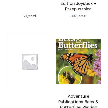
Edition Joystick +
Przepustnica
21,24
zł
833,42
zł
Adventure
Publications Bees &
Butterflies Playing