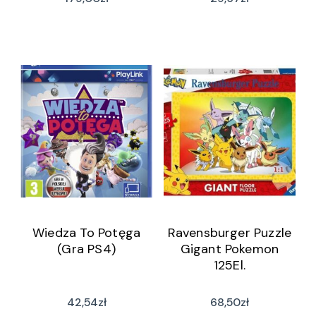
Wiedza To Potęga
Ravensburger Puzzle
(Gra PS4)
Gigant Pokemon
125El.
42,54
zł
68,50
zł