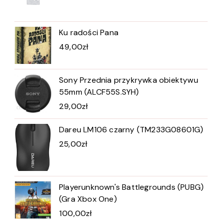
Ku radości Pana
49,00
zł
Sony Przednia przykrywka obiektywu
55mm (ALCF55S.SYH)
29,00
zł
Dareu LM106 czarny (TM233G08601G)
25,00
zł
Playerunknown's Battlegrounds (PUBG)
(Gra Xbox One)
100,00
zł