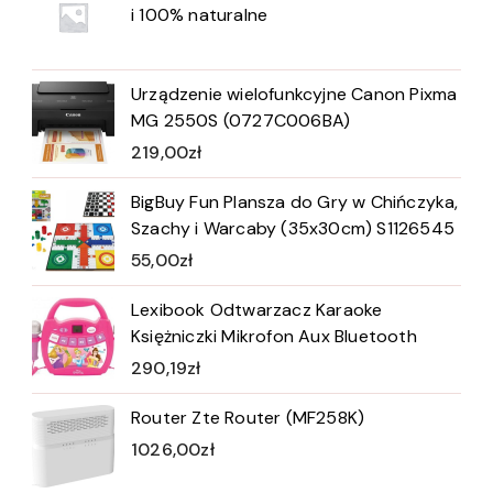
i 100% naturalne
Urządzenie wielofunkcyjne Canon Pixma
MG 2550S (0727C006BA)
219,00
zł
BigBuy Fun Plansza do Gry w Chińczyka,
Szachy i Warcaby (35x30cm) S1126545
55,00
zł
Lexibook Odtwarzacz Karaoke
Księżniczki Mikrofon Aux Bluetooth
290,19
zł
Router Zte Router (MF258K)
1026,00
zł