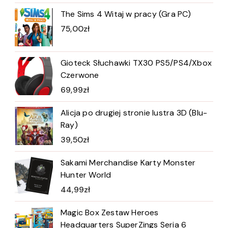
The Sims 4 Witaj w pracy (Gra PC)
75,00
zł
Gioteck Słuchawki TX30 PS5/PS4/Xbox
Czerwone
69,99
zł
Alicja po drugiej stronie lustra 3D (Blu-
Ray)
39,50
zł
Sakami Merchandise Karty Monster
Hunter World
44,99
zł
Magic Box Zestaw Heroes
Headquarters SuperZings Seria 6