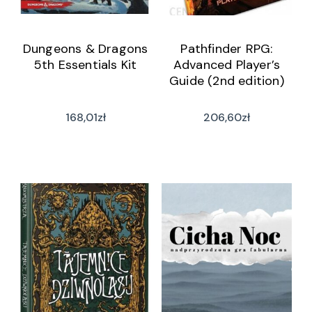
Dungeons & Dragons
Pathfinder RPG:
5th Essentials Kit
Advanced Player’s
Guide (2nd edition)
168,01
zł
206,60
zł