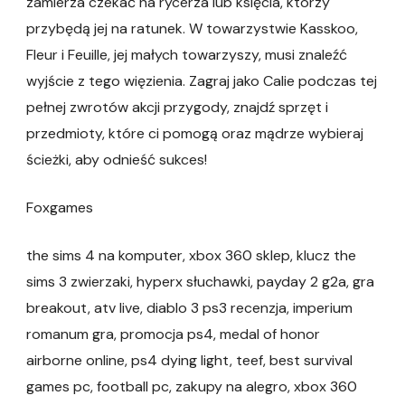
zamierza czekać na rycerza lub księcia, którzy
przybędą jej na ratunek. W towarzystwie Kasskoo,
Fleur i Feuille, jej małych towarzyszy, musi znaleźć
wyjście z tego więzienia. Zagraj jako Calie podczas tej
pełnej zwrotów akcji przygody, znajdź sprzęt i
przedmioty, które ci pomogą oraz mądrze wybieraj
ścieżki, aby odnieść sukces!
Foxgames
the sims 4 na komputer, xbox 360 sklep, klucz the
sims 3 zwierzaki, hyperx słuchawki, payday 2 g2a, gra
breakout, atv live, diablo 3 ps3 recenzja, imperium
romanum gra, promocja ps4, medal of honor
airborne online, ps4 dying light, teef, best survival
games pc, football pc, zakupy na alegro, xbox 360