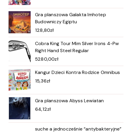
Gra planszowa Galakta Imhotep
Budowniczy Egiptu
128,80
zł
Cobra King Tour Mim Silver Irons 4-Pw
Right Hand Steel Regular
5280,00
zł
Kangur Dzieci Kontra Rodzice Omnibus
15,36
zł
Gra planszowa Abyss Lewiatan
64,12
zł
suche a jednocześnie “antybakteryjne”