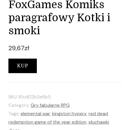
FoxGames Komiks
paragrafowy Kotki i
smoki
29,67
zł
KUP
SKU:
81cd02b2e6b5
Category:
Gry fabularne RPG
Tags:
elemental war
,
kingston hyperx
,
red dead
redemption game of the year edition
,
słuchawki