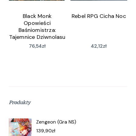
Black Monk
Rebel RPG Cicha Noc
Opowieści
Baśniomistrza:
Tajemnice Dziwnolasu
76,54
zł
42,12
zł
Produkty
Zengeon (Gra NS)
139,90
zł