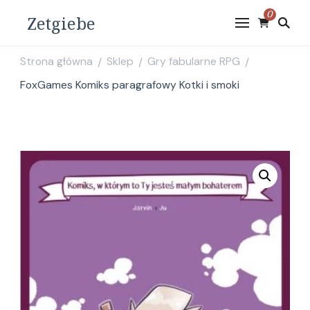
0
Zetgiebe
Strona główna
Sklep
Gry fabularne RPG
/
/
/
FoxGames Komiks paragrafowy Kotki i smoki