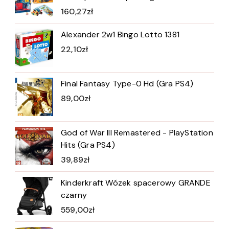
160,27
zł
Alexander 2w1 Bingo Lotto 1381
22,10
zł
Final Fantasy Type-0 Hd (Gra PS4)
89,00
zł
God of War III Remastered - PlayStation
Hits (Gra PS4)
39,89
zł
Kinderkraft Wózek spacerowy GRANDE
czarny
559,00
zł