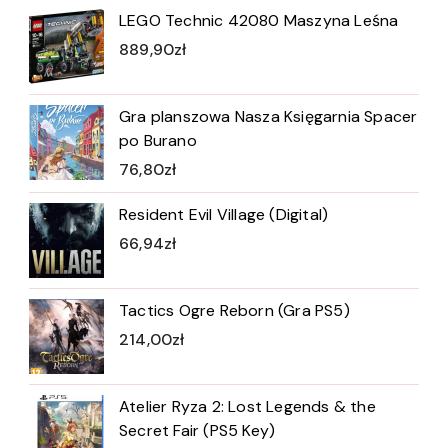
LEGO Technic 42080 Maszyna Leśna
889,90
zł
Gra planszowa Nasza Księgarnia Spacer
po Burano
76,80
zł
Resident Evil Village (Digital)
66,94
zł
Tactics Ogre Reborn (Gra PS5)
214,00
zł
Atelier Ryza 2: Lost Legends & the
Secret Fair (PS5 Key)