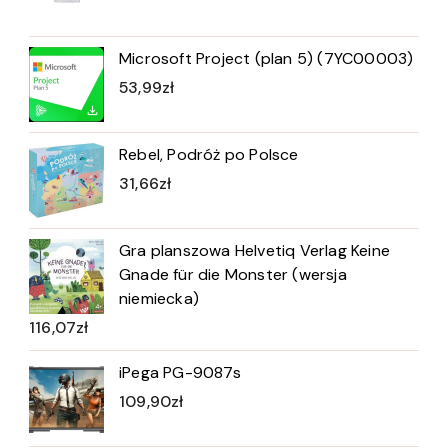
Microsoft Project (plan 5) (7YC00003)
53,99
zł
Rebel, Podróż po Polsce
31,66
zł
Gra planszowa Helvetiq Verlag Keine
Gnade für die Monster (wersja
niemiecka)
116,07
zł
iPega PG-9087s
109,90
zł