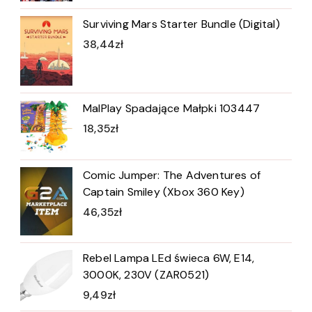
Surviving Mars Starter Bundle (Digital)
38,44
zł
MalPlay Spadające Małpki 103447
18,35
zł
Comic Jumper: The Adventures of
Captain Smiley (Xbox 360 Key)
46,35
zł
Rebel Lampa LEd świeca 6W, E14,
3000K, 230V (ZAR0521)
9,49
zł