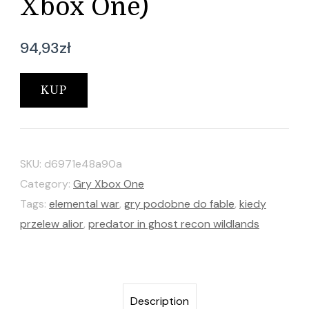
Xbox One)
94,93
zł
KUP
SKU:
d6971e48a90a
Category:
Gry Xbox One
Tags:
elemental war
,
gry podobne do fable
,
kiedy
przelew alior
,
predator in ghost recon wildlands
Description