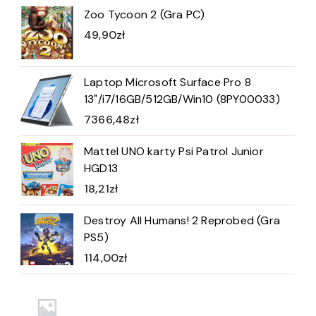
Zoo Tycoon 2 (Gra PC)
49,90
zł
Laptop Microsoft Surface Pro 8
13"/i7/16GB/512GB/Win10 (8PY00033)
7366,48
zł
Mattel UNO karty Psi Patrol Junior
HGD13
18,21
zł
Destroy All Humans! 2 Reprobed (Gra
PS5)
114,00
zł