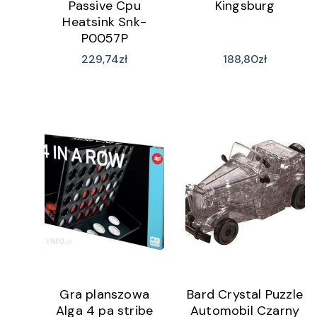
Passive Cpu
Kingsburg
Heatsink Snk-
P0057P
(SNKP0057P)
229,74
zł
188,80
zł
Gra planszowa
Bard Crystal Puzzle
Alga 4 pa stribe
Automobil Czarny