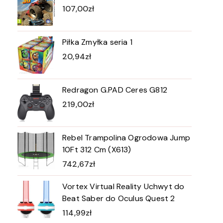
107,00
zł
Piłka Zmyłka seria 1
20,94
zł
Redragon G.PAD Ceres G812
219,00
zł
Rebel Trampolina Ogrodowa Jump
10Ft 312 Cm (X613)
742,67
zł
Vortex Virtual Reality Uchwyt do
Beat Saber do Oculus Quest 2
114,99
zł