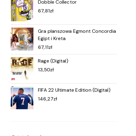
Dobble Collector
67,81
zł
Gra planszowa Egmont Concordia
Egipt i Kreta
67,11
zł
Rage (Digital)
13,50
zł
FIFA 22 Ultimate Edition (Digital)
146,27
zł