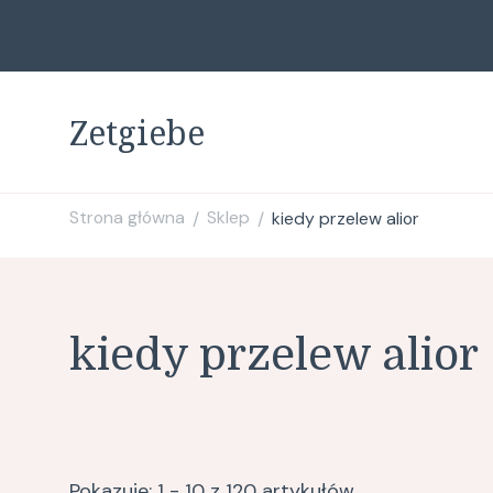
Zetgiebe
Strona główna
Sklep
kiedy przelew alior
/
/
kiedy przelew alior
Pokazuje: 1 - 10 z 120 artykułów