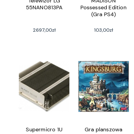
Telewizor LG
MADiSON
55NANO813PA
Possessed Edition
(Gra PS4)
2697,00
zł
103,00
zł
Supermicro 1U
Gra planszowa