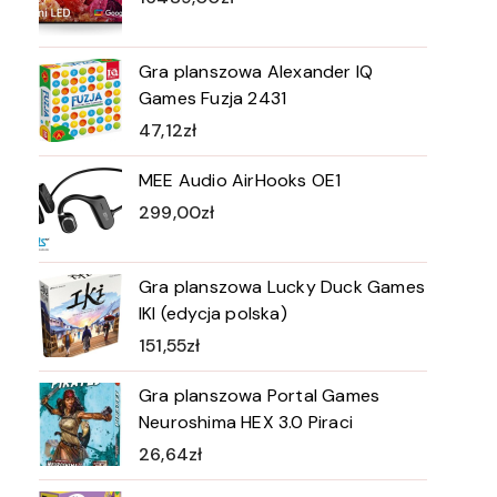
Gra planszowa Alexander IQ
Games Fuzja 2431
47,12
zł
MEE Audio AirHooks OE1
299,00
zł
Gra planszowa Lucky Duck Games
IKI (edycja polska)
151,55
zł
Gra planszowa Portal Games
Neuroshima HEX 3.0 Piraci
26,64
zł