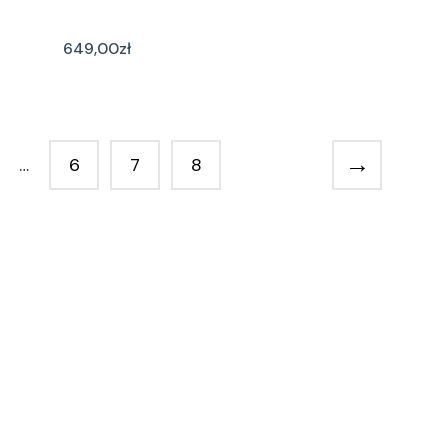
649,00
zł
→
…
6
7
8