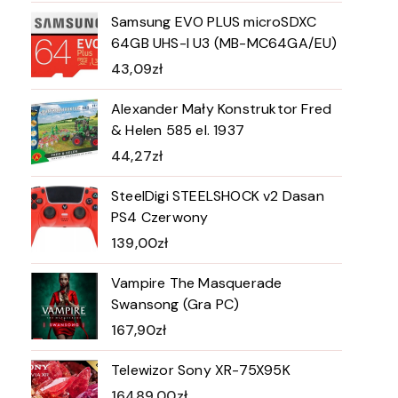
Samsung EVO PLUS microSDXC
64GB UHS-I U3 (MB-MC64GA/EU)
43,09
zł
Alexander Mały Konstruktor Fred
& Helen 585 el. 1937
44,27
zł
SteelDigi STEELSHOCK v2 Dasan
PS4 Czerwony
139,00
zł
Vampire The Masquerade
Swansong (Gra PC)
167,90
zł
Telewizor Sony XR-75X95K
16489,00
zł