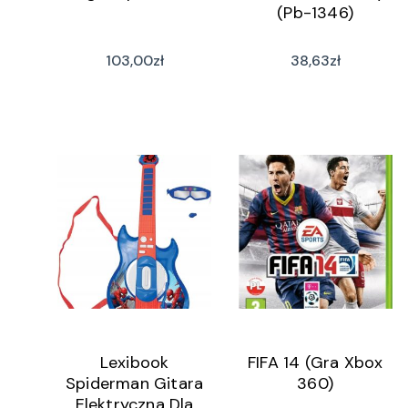
(Pb-1346)
103,00
zł
38,63
zł
Lexibook
FIFA 14 (Gra Xbox
Spiderman Gitara
360)
Elektryczna Dla