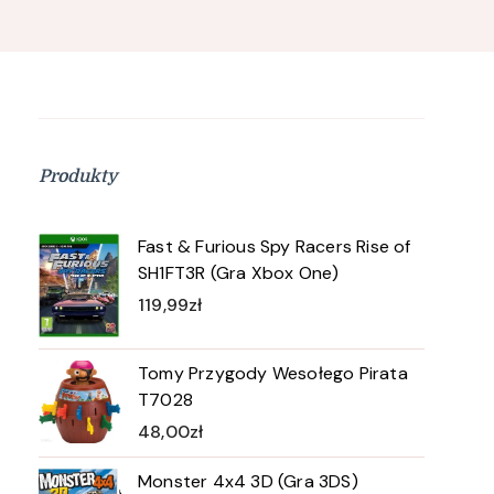
Produkty
Fast & Furious Spy Racers Rise of
SH1FT3R (Gra Xbox One)
119,99
zł
Tomy Przygody Wesołego Pirata
T7028
48,00
zł
Monster 4x4 3D (Gra 3DS)