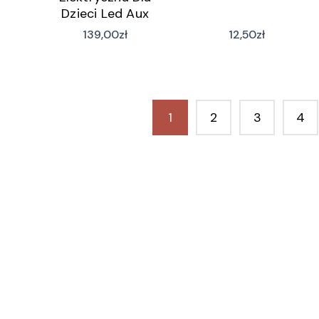
Dzieci Led Aux
139,00
zł
12,50
zł
1
2
3
4