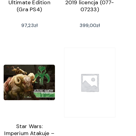
Ultimate Edition
2019 licencja (077-
(Gra PS4)
07233)
97,23
zł
399,00
zł
Star Wars:
Imperium Atakuje –