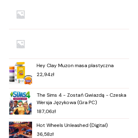
Hey Clay Muzon masa plastyczna
22,94
zł
The Sims 4 - Zostań Gwiazdą - Czeska
Wersja Językowa (Gra PC)
187,06
zł
Hot Wheels Unleashed (Digital)
36,58
zł