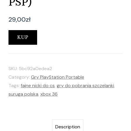
PSP)
29,00
zł
KUP
SKU:
5bc92a0edea2
Category:
Gry PlayStation Portable
Tags:
fajne nicki do cs
,
gry do pobrania szczelanki
,
suruga polska
,
xbox 36
Description