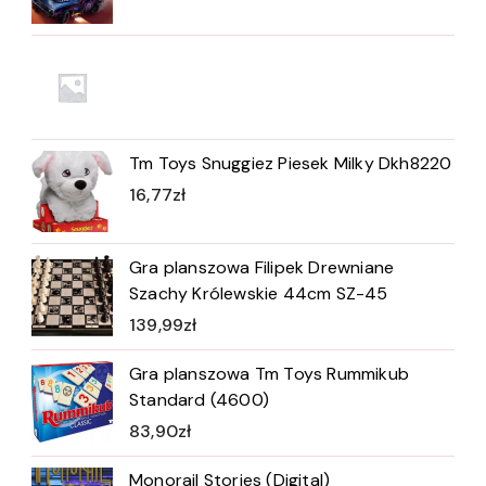
Tm Toys Snuggiez Piesek Milky Dkh8220
16,77
zł
Gra planszowa Filipek Drewniane
Szachy Królewskie 44cm SZ-45
139,99
zł
Gra planszowa Tm Toys Rummikub
Standard (4600)
83,90
zł
Monorail Stories (Digital)