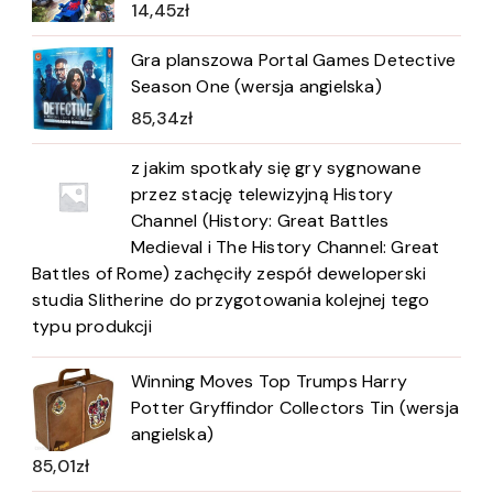
14,45
zł
Gra planszowa Portal Games Detective
Season One (wersja angielska)
85,34
zł
z jakim spotkały się gry sygnowane
przez stację telewizyjną History
Channel (History: Great Battles
Medieval i The History Channel: Great
Battles of Rome) zachęciły zespół deweloperski
studia Slitherine do przygotowania kolejnej tego
typu produkcji
Winning Moves Top Trumps Harry
Potter Gryffindor Collectors Tin (wersja
angielska)
85,01
zł