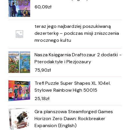
60,09
zł
teraz jego najbardziej poszukiwaną
dezerterkę – podczas misji zniszczenia
mrocznego kultu
Nasza Księgarnia Draftozaur 2 dodatki -
Pterodaktyle i Plezjozaury
75,90
zł
Trefl Puzzle Super Shapes XL 104el.
Stylowe Rainbow High 50015
25,18
zł
Gra planszowa Steamforged Games
Horizon Zero Dawn: Rockbreaker
Expansion (English)