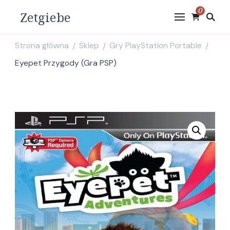
0
Zetgiebe
Strona główna
Sklep
Gry PlayStation Portable
/
/
/
Eyepet Przygody (Gra PSP)