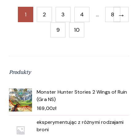
→
1
2
3
4
…
8
9
10
Produkty
Monster Hunter Stories 2 Wings of Ruin
(Gra NS)
169,00
zł
eksperymentując z różnymi rodzajami
broni