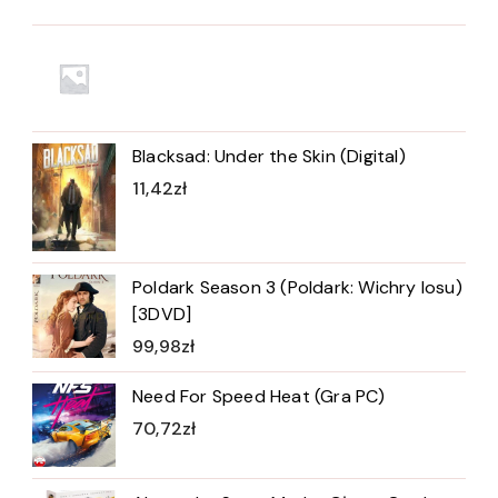
Blacksad: Under the Skin (Digital)
11,42
zł
Poldark Season 3 (Poldark: Wichry losu)
[3DVD]
99,98
zł
Need For Speed Heat (Gra PC)
70,72
zł