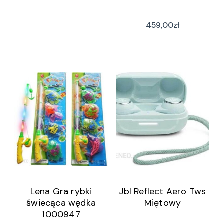
459,00
zł
Lena Gra rybki
Jbl Reflect Aero Tws
świecąca wędka
Miętowy
1000947