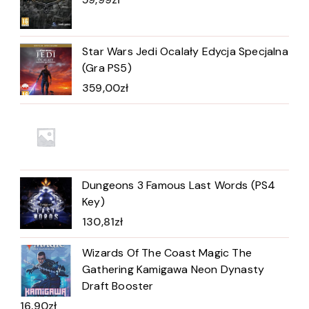
Star Wars Jedi Ocalały Edycja Specjalna
(Gra PS5)
359,00
zł
Dungeons 3 Famous Last Words (PS4
Key)
130,81
zł
Wizards Of The Coast Magic The
Gathering Kamigawa Neon Dynasty
Draft Booster
16,90
zł