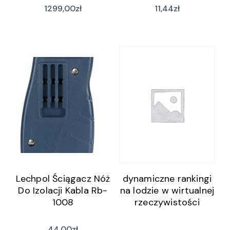
1299,00
zł
11,44
zł
Lechpol Ściągacz Nóż
dynamiczne rankingi
Do Izolacji Kabla Rb-
na lodzie w wirtualnej
1008
rzeczywistości
44,00
zł