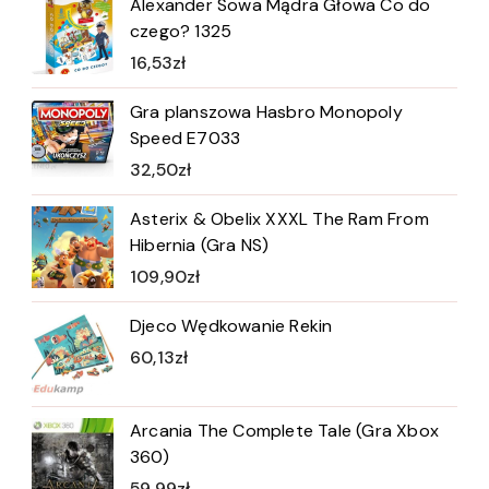
Alexander Sowa Mądra Głowa Co do
czego? 1325
16,53
zł
Gra planszowa Hasbro Monopoly
Speed E7033
32,50
zł
Asterix & Obelix XXXL The Ram From
Hibernia (Gra NS)
109,90
zł
Djeco Wędkowanie Rekin
60,13
zł
Arcania The Complete Tale (Gra Xbox
360)
59,99
zł