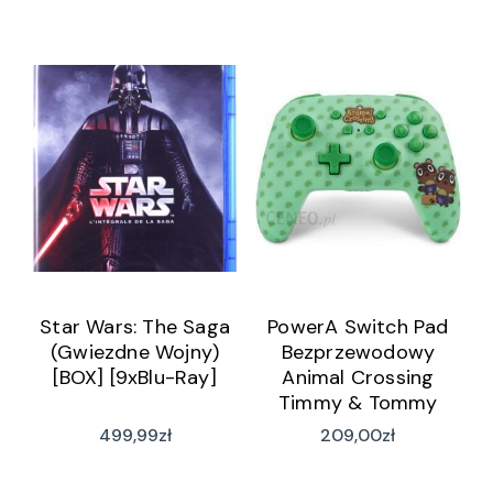
Star Wars: The Saga
PowerA Switch Pad
(Gwiezdne Wojny)
Bezprzewodowy
[BOX] [9xBlu-Ray]
Animal Crossing
Timmy & Tommy
Nook
499,99
zł
209,00
zł