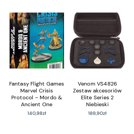
Fantasy Flight Games
Venom VS4826
Marvel Crisis
Zestaw akcesoriów
Protocol – Mordo &
Elite Series 2
Ancient One
Niebieski
140,98
zł
189,90
zł