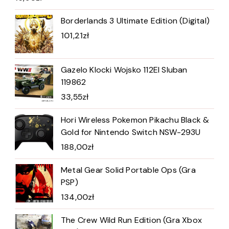
Borderlands 3 Ultimate Edition (Digital)
101,21
zł
Gazelo Klocki Wojsko 112El Sluban
119862
33,55
zł
Hori Wireless Pokemon Pikachu Black &
Gold for Nintendo Switch NSW-293U
188,00
zł
Metal Gear Solid Portable Ops (Gra
PSP)
134,00
zł
The Crew Wild Run Edition (Gra Xbox