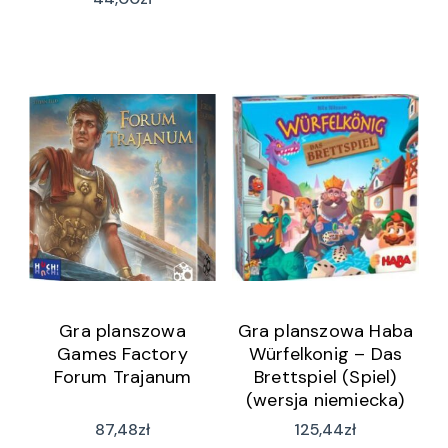
Gra planszowa
Gra planszowa Haba
Games Factory
Würfelkonig – Das
Forum Trajanum
Brettspiel (Spiel)
(wersja niemiecka)
87,48
zł
125,44
zł