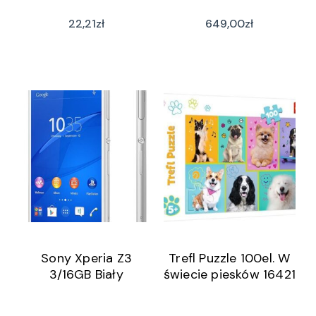
22,21
zł
649,00
zł
Sony Xperia Z3
Trefl Puzzle 100el. W
3/16GB Biały
świecie piesków 16421