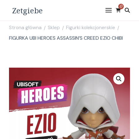
0
Zetgiebe
Strona główna
Sklep
Figurki kolekcjonerskie
/
/
/
FIGURKA UBI HEROES ASSASSIN’S CREED EZIO CHIBI