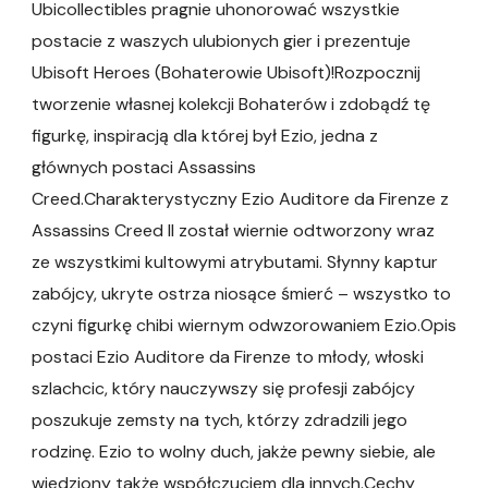
Ubicollectibles pragnie uhonorować wszystkie
postacie z waszych ulubionych gier i prezentuje
Ubisoft Heroes (Bohaterowie Ubisoft)!Rozpocznij
tworzenie własnej kolekcji Bohaterów i zdobądź tę
figurkę, inspiracją dla której był Ezio, jedna z
głównych postaci Assassins
Creed.Charakterystyczny Ezio Auditore da Firenze z
Assassins Creed II został wiernie odtworzony wraz
ze wszystkimi kultowymi atrybutami. Słynny kaptur
zabójcy, ukryte ostrza niosące śmierć – wszystko to
czyni figurkę chibi wiernym odwzorowaniem Ezio.Opis
postaci Ezio Auditore da Firenze to młody, włoski
szlachcic, który nauczywszy się profesji zabójcy
poszukuje zemsty na tych, którzy zdradzili jego
rodzinę. Ezio to wolny duch, jakże pewny siebie, ale
wiedziony także współczuciem dla innych.Cechy