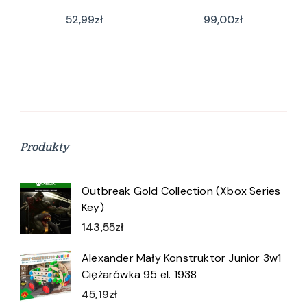
52,99
zł
99,00
zł
Produkty
Outbreak Gold Collection (Xbox Series
Key)
143,55
zł
Alexander Mały Konstruktor Junior 3w1
Ciężarówka 95 el. 1938
45,19
zł