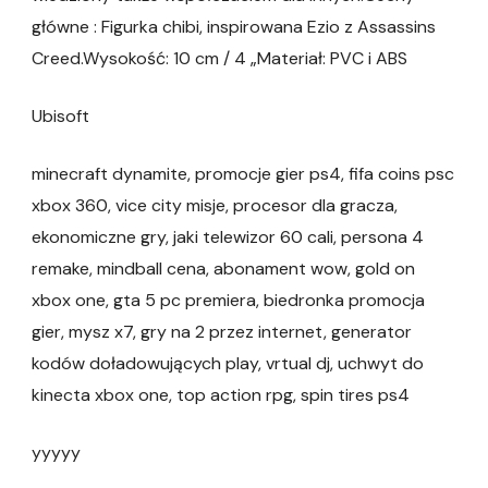
główne : Figurka chibi, inspirowana Ezio z Assassins
Creed.Wysokość: 10 cm / 4 „Materiał: PVC i ABS
Ubisoft
minecraft dynamite, promocje gier ps4, fifa coins psc
xbox 360, vice city misje, procesor dla gracza,
ekonomiczne gry, jaki telewizor 60 cali, persona 4
remake, mindball cena, abonament wow, gold on
xbox one, gta 5 pc premiera, biedronka promocja
gier, mysz x7, gry na 2 przez internet, generator
kodów doładowujących play, vrtual dj, uchwyt do
kinecta xbox one, top action rpg, spin tires ps4
yyyyy