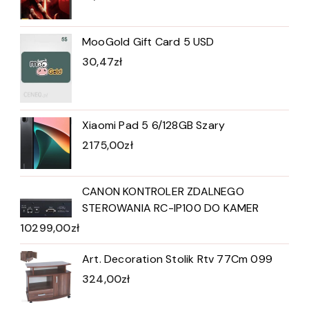
MooGold Gift Card 5 USD
30,47
zł
Xiaomi Pad 5 6/128GB Szary
2175,00
zł
CANON KONTROLER ZDALNEGO
STEROWANIA RC-IP100 DO KAMER
10299,00
zł
Art. Decoration Stolik Rtv 77Cm 099
324,00
zł