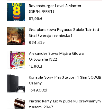
Ravensburger Level 8 Master
(DE/NL/FR/IT)
57,99
zł
Gra planszowa Pegasus Spiele Tainted
Grail (wersja niemiecka)
634,43
zł
Alexander Sowa Mądra Głowa
Ortografia 1322
12,90
zł
Konsola Sony PlayStation 4 Slim 500GB
Czarny
1549,00
zł
Piatnik Karty lux w pudełku drewnianym
z asami 2947