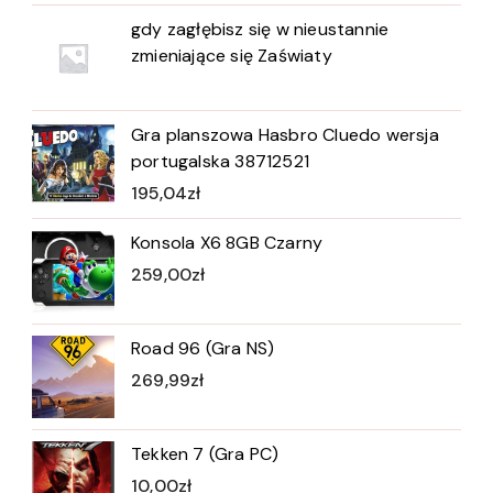
gdy zagłębisz się w nieustannie
zmieniające się Zaświaty
Gra planszowa Hasbro Cluedo wersja
portugalska 38712521
195,04
zł
Konsola X6 8GB Czarny
259,00
zł
Road 96 (Gra NS)
269,99
zł
Tekken 7 (Gra PC)
10,00
zł