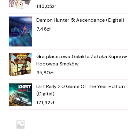
143,05
zł
Demon Hunter 5: Ascendance (Digital)
7,46
zł
Gra planszowa Galakta Zatoka Kupców
Hodowca Smoków
95,80
zł
Dirt Rally 2.0 Game Of The Year Edition
(Digital)
171,32
zł