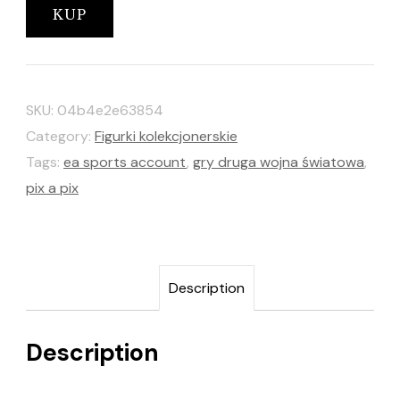
KUP
SKU:
04b4e2e63854
Category:
Figurki kolekcjonerskie
Tags:
ea sports account
,
gry druga wojna światowa
,
pix a pix
Description
Description