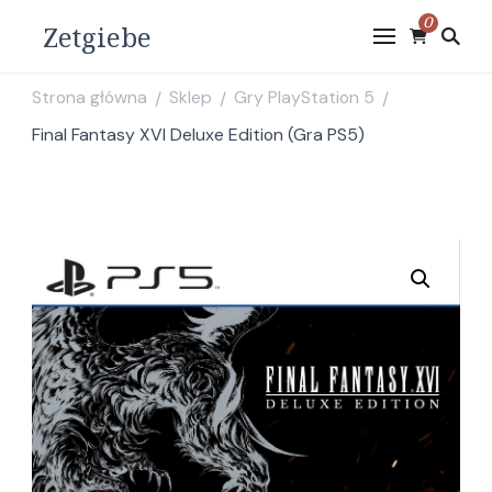
0
Zetgiebe
Strona główna
Sklep
Gry PlayStation 5
/
/
/
Final Fantasy XVI Deluxe Edition (Gra PS5)