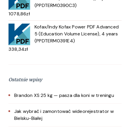
(PPDTERM0390C3)
1078,86
zł
Kofax/Indy Kofax Power PDF Advanced
5 (Education Volume License), 4 years
(PPDTERM0391E4)
338,34
zł
Ostatnie wpisy
Brandon XS 25 kg — pasza dla koni w treningu
Jak wybrać i zamontować wideorejestrator w
Bielsku-Białej