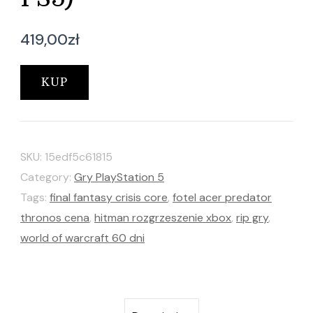
419,00
zł
KUP
SKU:
15edf5c61815
Category:
Gry PlayStation 5
Tags:
final fantasy crisis core
,
fotel acer predator
thronos cena
,
hitman rozgrzeszenie xbox
,
rip gry
,
world of warcraft 60 dni