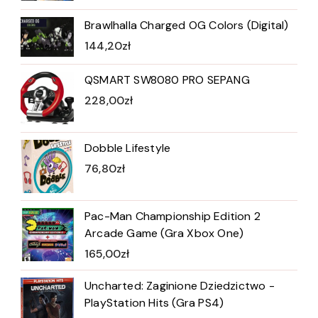
Brawlhalla Charged OG Colors (Digital)
144,20
zł
QSMART SW8080 PRO SEPANG
228,00
zł
Dobble Lifestyle
76,80
zł
Pac-Man Championship Edition 2
Arcade Game (Gra Xbox One)
165,00
zł
Uncharted: Zaginione Dziedzictwo -
PlayStation Hits (Gra PS4)