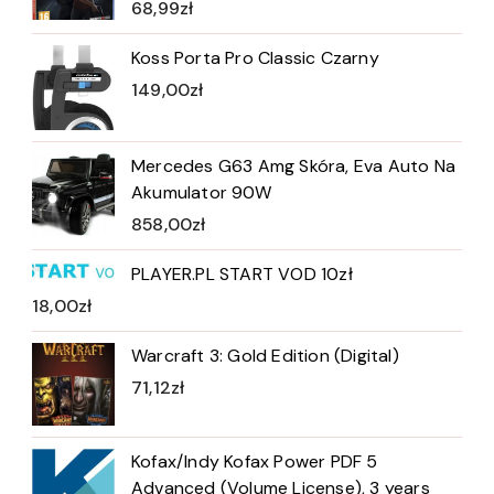
68,99
zł
Koss Porta Pro Classic Czarny
149,00
zł
Mercedes G63 Amg Skóra, Eva Auto Na
Akumulator 90W
858,00
zł
PLAYER.PL START VOD 10zł
18,00
zł
Warcraft 3: Gold Edition (Digital)
71,12
zł
Kofax/Indy Kofax Power PDF 5
Advanced (Volume License), 3 years