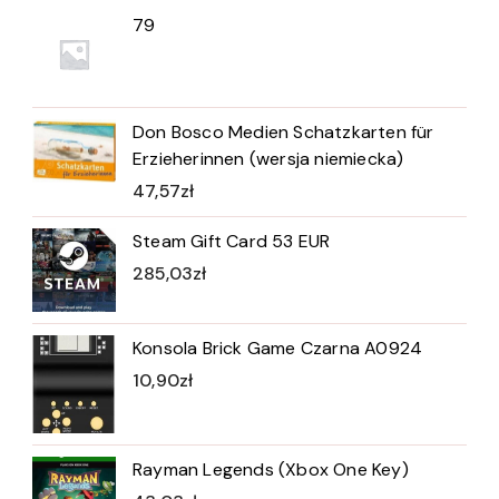
79
Don Bosco Medien Schatzkarten für
Erzieherinnen (wersja niemiecka)
47,57
zł
Steam Gift Card 53 EUR
285,03
zł
Konsola Brick Game Czarna A0924
10,90
zł
Rayman Legends (Xbox One Key)