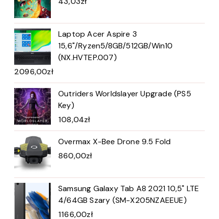
43,03
zł
Laptop Acer Aspire 3
15,6"/Ryzen5/8GB/512GB/Win10
(NX.HVTEP.007)
2096,00
zł
Outriders Worldslayer Upgrade (PS5
Key)
108,04
zł
Overmax X-Bee Drone 9.5 Fold
860,00
zł
Samsung Galaxy Tab A8 2021 10,5" LTE
4/64GB Szary (SM-X205NZAEEUE)
1166,00
zł