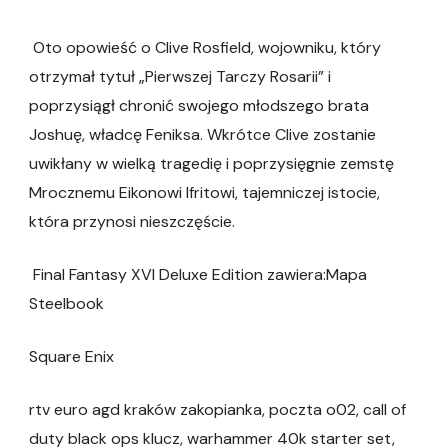
Oto opowieść o Clive Rosfield, wojowniku, który
otrzymał tytuł „Pierwszej Tarczy Rosarii” i
poprzysiągł chronić swojego młodszego brata
Joshuę, władcę Feniksa. Wkrótce Clive zostanie
uwikłany w wielką tragedię i poprzysięgnie zemstę
Mrocznemu Eikonowi Ifritowi, tajemniczej istocie,
która przynosi nieszczęście.
Final Fantasy XVI Deluxe Edition zawiera:Mapa
Steelbook
Square Enix
rtv euro agd kraków zakopianka, poczta o02, call of
duty black ops klucz, warhammer 40k starter set,