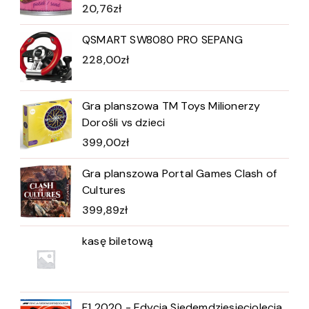
20,76
zł
QSMART SW8080 PRO SEPANG
228,00
zł
Gra planszowa TM Toys Milionerzy
Dorośli vs dzieci
399,00
zł
Gra planszowa Portal Games Clash of
Cultures
399,89
zł
kasę biletową
F1 2020 - Edycja Siedemdziesięciolecia