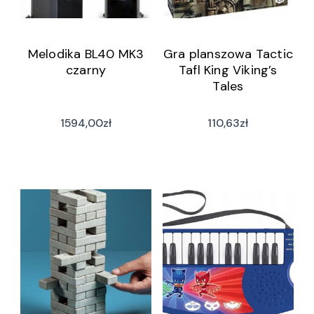
Melodika BL40 MK3
Gra planszowa Tactic
czarny
Tafl King Viking’s
Tales
1594,00
zł
110,63
zł