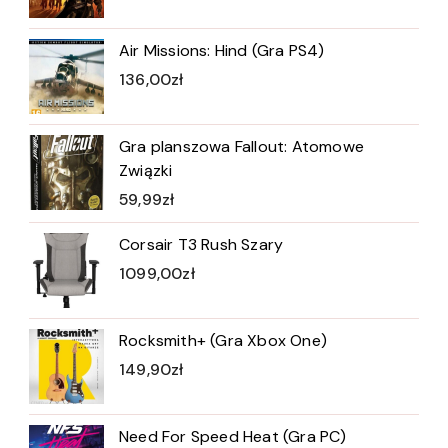
Air Missions: Hind (Gra PS4)
136,00
zł
Gra planszowa Fallout: Atomowe
Związki
59,99
zł
Corsair T3 Rush Szary
1099,00
zł
Rocksmith+ (Gra Xbox One)
149,90
zł
Need For Speed Heat (Gra PC)