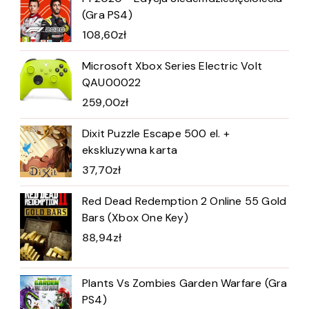
(Gra PS4)
108,60
zł
Microsoft Xbox Series Electric Volt
QAU00022
259,00
zł
Dixit Puzzle Escape 500 el. +
ekskluzywna karta
37,70
zł
Red Dead Redemption 2 Online 55 Gold
Bars (Xbox One Key)
88,94
zł
Plants Vs Zombies Garden Warfare (Gra
PS4)