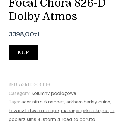
Focal Chora 826-D
Dolby Atmos
3398,00
zł
KUP
SKU:
a21d10305f96
Category:
Kolumny podłogowe
Tags:
acer nitro 5 neonet
,
arkham harley quinn
,
kozacy bitwa o europe
,
manager piłkarski gra pc
,
pobierz sims 4
,
storm 4 road to boruto