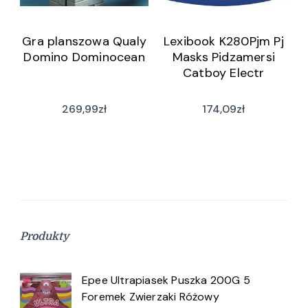
Gra planszowa Qualy
Lexibook K280Pjm Pj
Domino Dominocean
Masks Pidzamersi
Catboy Electr
269,99
zł
174,09
zł
Produkty
Epee Ultrapiasek Puszka 200G 5
Foremek Zwierzaki Różowy