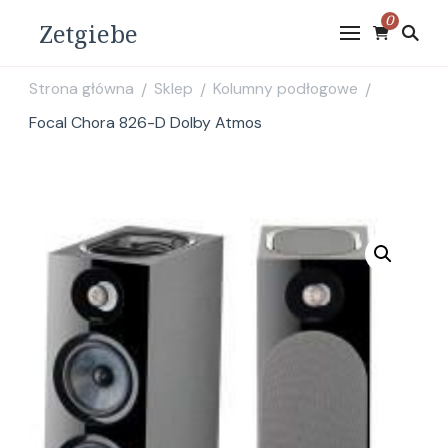
0
Zetgiebe
Strona główna
Sklep
Kolumny podłogowe
/
/
/
Focal Chora 826-D Dolby Atmos