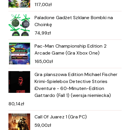
117,00
zł
Paladone Gadżet Szklane Bombki na
Choinkę
74,99
zł
Pac-Man Championship Edition 2
Arcade Game (Gra Xbox One)
165,00
zł
Gra planszowa Edition Michael Fischer
Krimi-Spielebox Detective Stories
iDventure - 60-Minuten-Edition
Gattardo (Fall 1) (wersja niemiecka)
80,14
zł
Call Of Juarez 1 (Gra PC)
59,00
zł