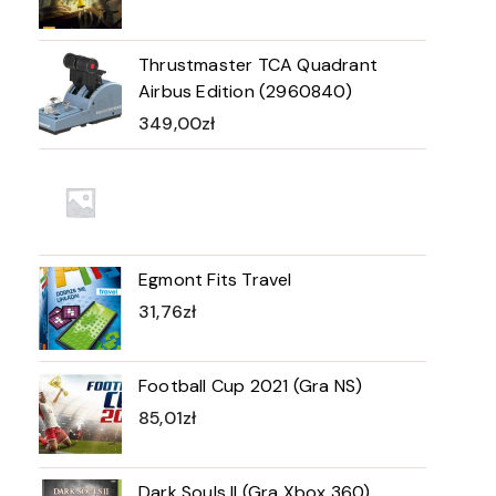
Thrustmaster TCA Quadrant
Airbus Edition (2960840)
349,00
zł
Egmont Fits Travel
31,76
zł
Football Cup 2021 (Gra NS)
85,01
zł
Dark Souls II (Gra Xbox 360)