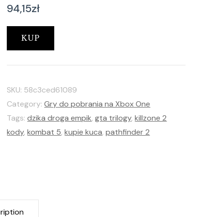
94,15
zł
KUP
SKU:
58c3ced61089
Category:
Gry do pobrania na Xbox One
Tags:
dzika droga empik
,
gta trilogy
,
killzone 2
kody
,
kombat 5
,
kupie kuca
,
pathfinder 2
ription