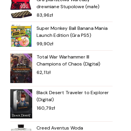
drewniane Stupolowe (małe)
83,96
zł
Super Monkey Ball Banana Mania
Launch Edition (Gra PS5)
99,90
zł
Total War Warhammer III
Champions of Chaos (Digital)
62,11
zł
Black Desert Traveler to Explorer
(Digital)
160,79
zł
Creed Aventus Woda