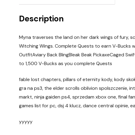
Description
Myna traverses the land on her dark wings of fury, 
Witching Wings. Complete Quests to earn V-Bucks w
OutfitAviary Back BlingBleak Beak PickaxeCaged Swif
to 1,500 V-Bucks as you complete Quests
fable lost chapters, pillars of eternity kody, kody sk
gra na ps3, the elder scrolls oblivion spolszczenie, in
markt, ninja gaiden ps4, sprzedam xbox one, final fa
games list for pc, dsj 4 klucz, dance central opinie, 
yyyyy