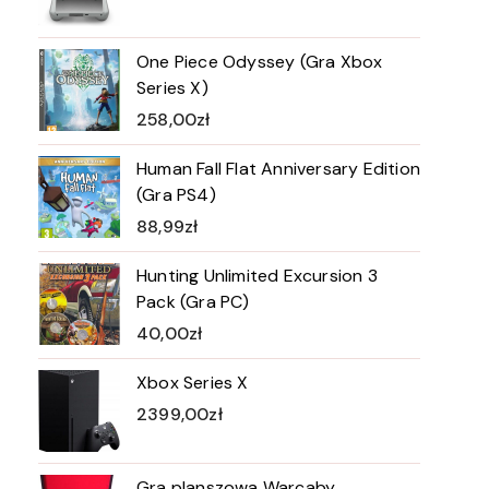
One Piece Odyssey (Gra Xbox
Series X)
258,00
zł
Human Fall Flat Anniversary Edition
(Gra PS4)
88,99
zł
Hunting Unlimited Excursion 3
Pack (Gra PC)
40,00
zł
Xbox Series X
2399,00
zł
Gra planszowa Warcaby