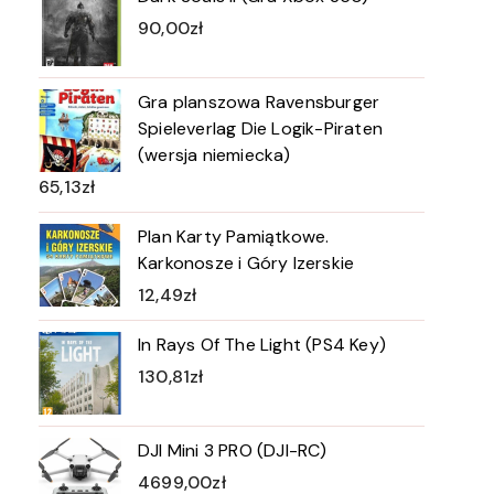
90,00
zł
Gra planszowa Ravensburger
Spieleverlag Die Logik-Piraten
(wersja niemiecka)
65,13
zł
Plan Karty Pamiątkowe.
Karkonosze i Góry Izerskie
12,49
zł
In Rays Of The Light (PS4 Key)
130,81
zł
DJI Mini 3 PRO (DJI-RC)
4699,00
zł