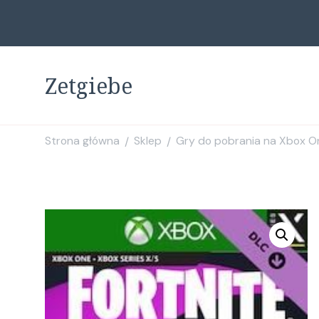
Zetgiebe
Strona główna
Sklep
Gry do pobrania na Xbox O
/
/