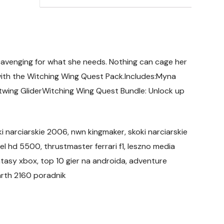
scavenging for what she needs. Nothing can cage her
ith the Witching Wing Quest Pack.Includes:Myna
twing GliderWitching Wing Quest Bundle: Unlock up
oki narciarskie 2006, nwn kingmaker, skoki narciarskie
tel hd 5500, thrustmaster ferrari f1, leszno media
ntasy xbox, top 10 gier na androida, adventure
earth 2160 poradnik