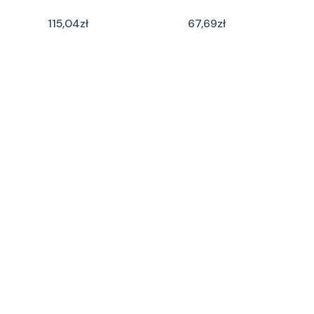
115,04
zł
67,69
zł