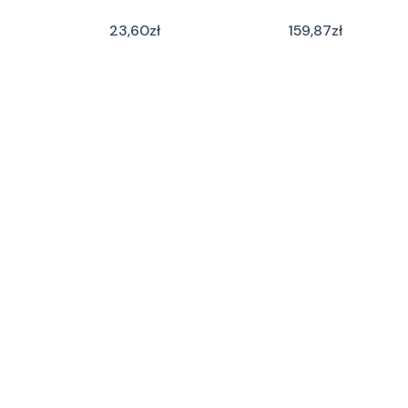
23,60
zł
159,87
zł