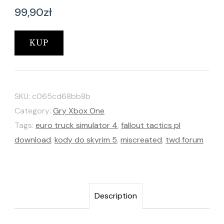
99,90
zł
KUP
SKU:
c065cd68bb8b
Category:
Gry Xbox One
Tags:
euro truck simulator 4
,
fallout tactics pl
download
,
kody do skyrim 5
,
miscreated
,
twd forum
Description