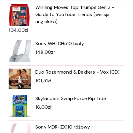
Winning Moves Top Trumps Gen Z -
Guide to YouTube Trends (wersja
angielska)
104,00
zł
Sony WH-CH510 biały
149,00
zł
Duo Rozenmond & Bekkers - Vox (CD)
101,51
zł
Skylanders Swap Force Rip Tide
16,00
zł
Sony MDR-ZX110 różowy