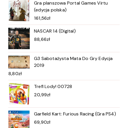
Gra planszowa Portal Games Virtu
(edycja polska)
161,56
zł
NASCAR 14 (Digital)
88,66
zł
G3 Sabotażysta Mata Do Gry Edycja
2019
8,80
zł
Trefl Lody! 00728
20,99
zł
Garfield Kart: Furious Racing (Gra PS4)
69,90
zł