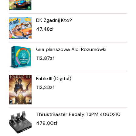
DK Zgadnij Kto?
47,48
zł
Gra planszowa Albi Rozumówki
112,87
zł
Fable III (Digital)
112,23
zł
Thrustmaster Pedały T3PM 4060210
479,00
zł