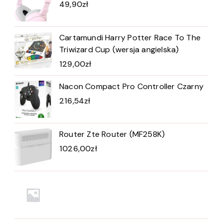
49,90
zł
Cartamundi Harry Potter Race To The
Triwizard Cup (wersja angielska)
129,00
zł
Nacon Compact Pro Controller Czarny
216,54
zł
Router Zte Router (MF258K)
1026,00
zł