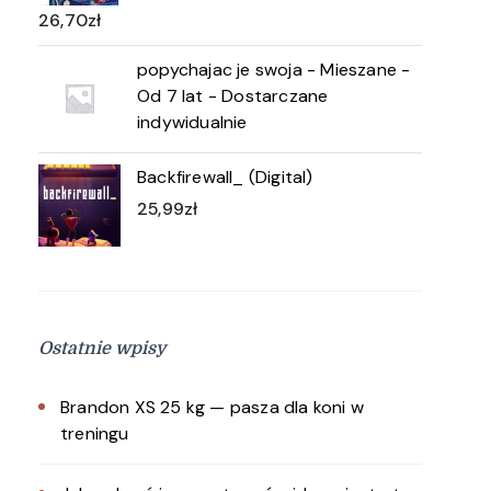
26,70
zł
popychajac je swoja - Mieszane -
Od 7 lat - Dostarczane
indywidualnie
Backfirewall_ (Digital)
25,99
zł
Ostatnie wpisy
Brandon XS 25 kg — pasza dla koni w
treningu