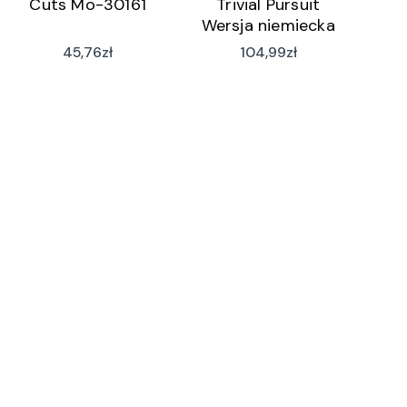
Cuts Mo-30161
Trivial Pursuit
Wersja niemiecka
E1921100
45,76
zł
104,99
zł