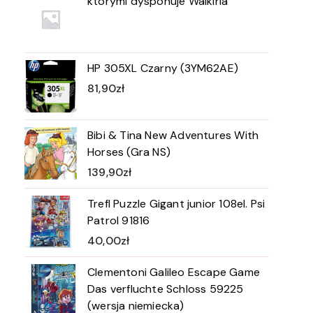
którymi dysponuje Walkiria
HP 305XL Czarny (3YM62AE)
81,90
zł
Bibi & Tina New Adventures With
Horses (Gra NS)
139,90
zł
Trefl Puzzle Gigant junior 108el. Psi
Patrol 91816
40,00
zł
Clementoni Galileo Escape Game
Das verfluchte Schloss 59225
(wersja niemiecka)