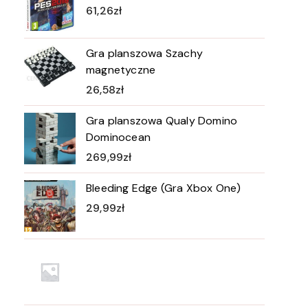
61,26
zł
Gra planszowa Szachy
magnetyczne
26,58
zł
Gra planszowa Qualy Domino
Dominocean
269,99
zł
Bleeding Edge (Gra Xbox One)
29,99
zł