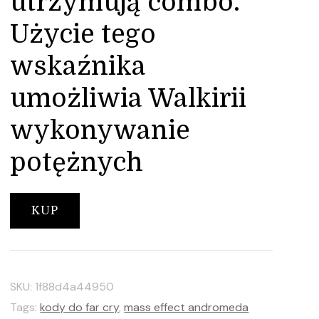
utrzymują combo.
Użycie tego
wskaźnika
umożliwia Walkirii
wykonywanie
potężnych
KUP
SKU:
1f88d4a44950
Tags:
kody do far cry
,
mass effect andromeda