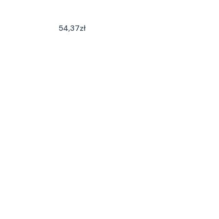
54,37
zł