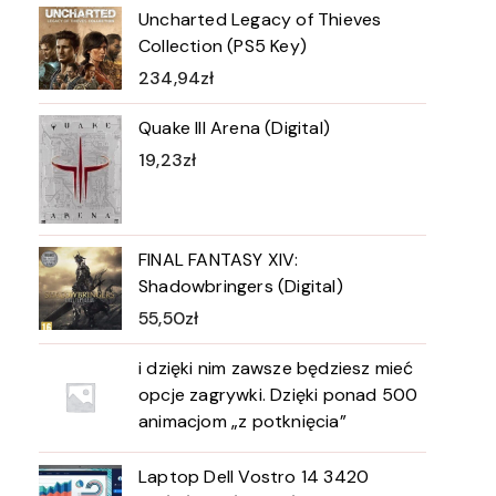
Uncharted Legacy of Thieves
Collection (PS5 Key)
234,94
zł
Quake III Arena (Digital)
19,23
zł
FINAL FANTASY XIV:
Shadowbringers (Digital)
55,50
zł
i dzięki nim zawsze będziesz mieć
opcje zagrywki. Dzięki ponad 500
animacjom „z potknięcia”
Laptop Dell Vostro 14 3420