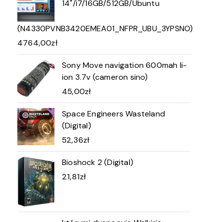
14"/i7/16GB/512GB/Ubuntu
(N4330PVNB3420EMEA01_NFPR_UBU_3YPSNO)
4764,00
zł
Sony Move navigation 600mah li-
ion 3.7v (cameron sino)
45,00
zł
Space Engineers Wasteland
(Digital)
52,36
zł
Bioshock 2 (Digital)
21,81
zł