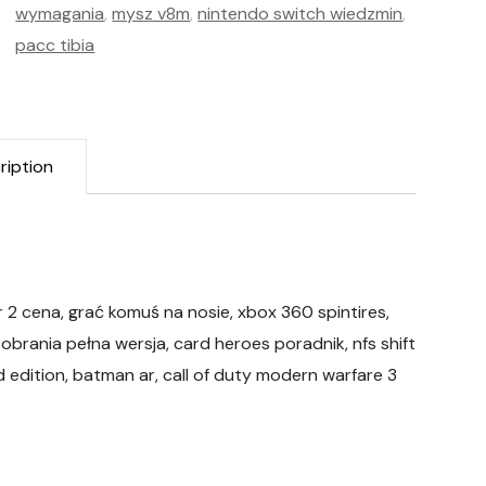
wymagania
,
mysz v8m
,
nintendo switch wiedzmin
,
pacc tibia
ription
r 2 cena, grać komuś na nosie, xbox 360 spintires,
pobrania pełna wersja, card heroes poradnik, nfs shift
d edition, batman ar, call of duty modern warfare 3