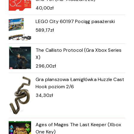
40,00
zł
LEGO City 60197 Pociąg pasażerski
589,17
zł
The Callisto Protocol (Gra Xbox Series
X)
296,00
zł
Gra planszowa Łamigłówka Huzzle Cast
Hook poziom 2/6
34,30
zł
Ages of Mages The Last Keeper (Xbox
One Key)