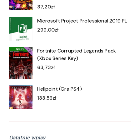
37,20
zł
Microsoft Project Professional 2019 PL
299,00
zł
Fortnite Corrupted Legends Pack
(Xbox Series Key)
63,73
zł
Hellpoint (Gra PS4)
133,56
zł
Ostatnie wpisy