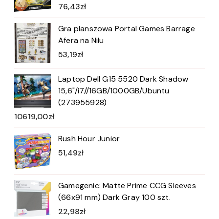
76,43
zł
Gra planszowa Portal Games Barrage
Afera na Nilu
53,19
zł
Laptop Dell G15 5520 Dark Shadow
15,6"/i7//16GB/1000GB/Ubuntu
(273955928)
10619,00
zł
Rush Hour Junior
51,49
zł
Gamegenic: Matte Prime CCG Sleeves
(66x91 mm) Dark Gray 100 szt.
22,98
zł