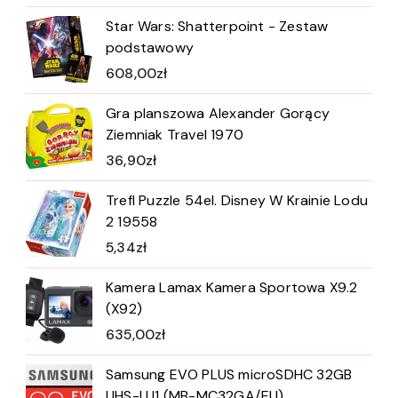
Star Wars: Shatterpoint - Zestaw
podstawowy
608,00
zł
Gra planszowa Alexander Gorący
Ziemniak Travel 1970
36,90
zł
Trefl Puzzle 54el. Disney W Krainie Lodu
2 19558
5,34
zł
Kamera Lamax Kamera Sportowa X9.2
(X92)
635,00
zł
Samsung EVO PLUS microSDHC 32GB
UHS-I U1 (MB-MC32GA/EU)