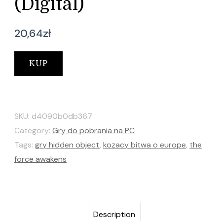
(Digital)
20,64
zł
KUP
SKU:
d4090b0db367
Category:
Gry do pobrania na PC
Tags:
gry hidden object
,
kozacy bitwa o europe
,
the
force awakens
Description