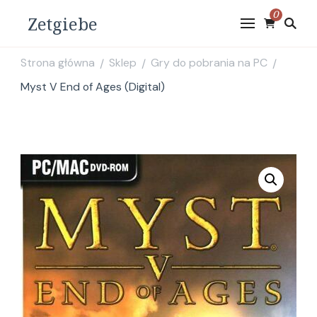
0
Zetgiebe
Strona główna
Sklep
Gry do pobrania na PC
/
/
/
Myst V End of Ages (Digital)