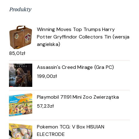
Produkty
Winning Moves Top Trumps Harry
Potter Gryffindor Collectors Tin (wersja
angielska)
85,01
zł
Assassin's Creed Mirage (Gra PC)
199,00
zł
Playmobil 71191 Mini Zoo Zwierzątka
57,23
zł
Pokemon TCG: V Box HISUIAN
ELECTRODE