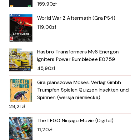
159,90
zł
World War Z Aftermath (Gra PS4)
119,00
zł
Hasbro Transformers Mv6 Energon
Igniters Power Bumblebee E0759
45,90
zł
Gra planszowa Moses. Verlag Gmbh
Trumpfen Spielen Quizzen Insekten und
Spinnen (wersja niemiecka)
29,21
zł
The LEGO Ninjago Movie (Digital)
11,20
zł