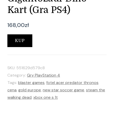
Kart (Gra PS4)
168,00
zł
KUP
SKU:
551629d579c8
Category:
Gry PlayStation 4
Tags:
blaster games
,
fotel acer predator thronos
cena
,
gold europe
,
new star soccer game
,
steam the
walking dead
,
xbox one s 1t