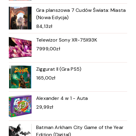
Gra planszowa 7 Cudów Świata: Miasta
(Nowa Edycja)
84,13
zł
Telewizor Sony XR-75X93K
7999,00
zł
Ziggurat II (Gra PS5)
165,00
zł
Alexander 4 w 1 - Auta
29,99
zł
Batman Arkham City Game of the Year
Edition (Digital)