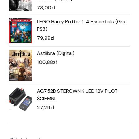
78,00
zł
LEGO Harry Potter 1-4 Essentials (Gra
PS3)
79,99
zł
Astlibra (Digital)
100,88
zł
AG752B STEROWNIK LED 12V PILOT
ŚCIEMNI.
27,29
zł