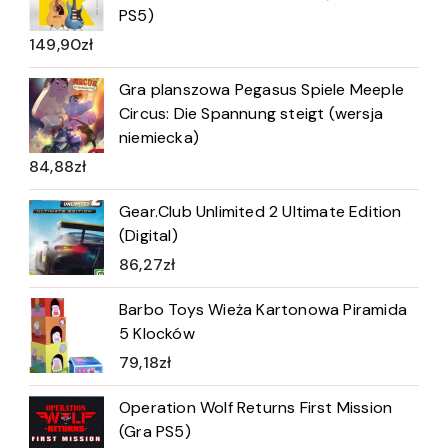
PS5)
149,90
zł
Gra planszowa Pegasus Spiele Meeple
Circus: Die Spannung steigt (wersja
niemiecka)
84,88
zł
Gear.Club Unlimited 2 Ultimate Edition
(Digital)
86,27
zł
Barbo Toys Wieża Kartonowa Piramida
5 Klocków
79,18
zł
Operation Wolf Returns First Mission
(Gra PS5)