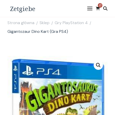
0
Zetgiebe
Strona główna
Sklep
Gry PlayStation 4
/
/
/
Gigantozaur Dino Kart (Gra PS4)