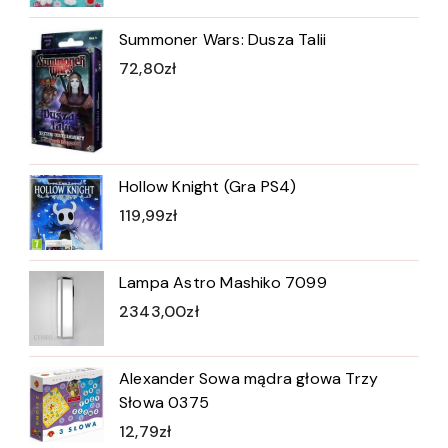
Summoner Wars: Dusza Talii
72,80
zł
Hollow Knight (Gra PS4)
119,99
zł
Lampa Astro Mashiko 7099
2343,00
zł
Alexander Sowa mądra głowa Trzy
Słowa 0375
12,79
zł