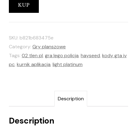
KUP
SKU:
b821b683475e
Category:
Gry planszowe
Tags:
02 tlen pl
,
gra lego policja
,
hayseed
,
kody gta iv
pc
,
kurnik aplikacja
,
light platinum
Description
Description