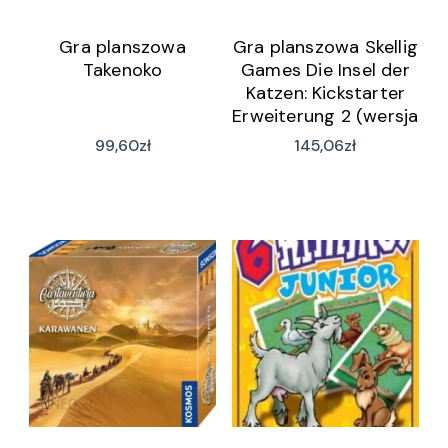
Gra planszowa
Gra planszowa Skellig
Takenoko
Games Die Insel der
Katzen: Kickstarter
Erweiterung 2 (wersja
niemiecka)
99,60
zł
145,06
zł