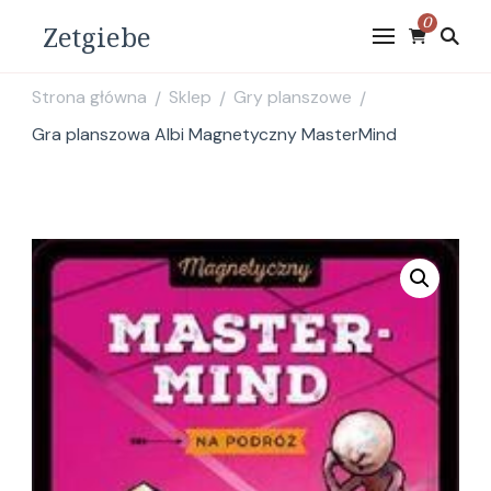
0
Zetgiebe
Strona główna
Sklep
Gry planszowe
/
/
/
Gra planszowa Albi Magnetyczny MasterMind