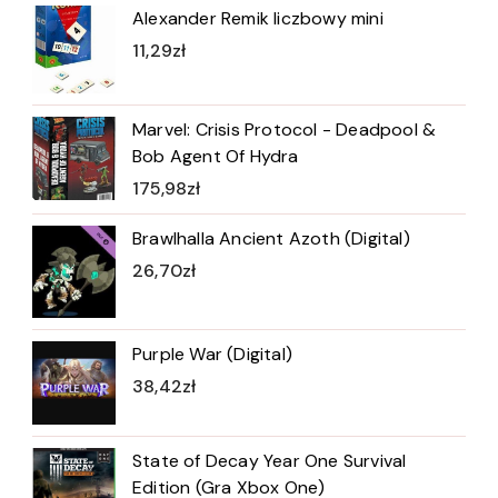
Alexander Remik liczbowy mini
11,29
zł
Marvel: Crisis Protocol - Deadpool &
Bob Agent Of Hydra
175,98
zł
Brawlhalla Ancient Azoth (Digital)
26,70
zł
Purple War (Digital)
38,42
zł
State of Decay Year One Survival
Edition (Gra Xbox One)