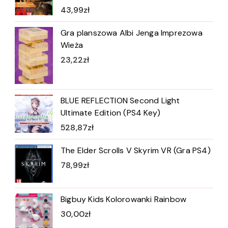
43,99
zł
Gra planszowa Albi Jenga Imprezowa
Wieża
23,22
zł
BLUE REFLECTION Second Light
Ultimate Edition (PS4 Key)
528,87
zł
The Elder Scrolls V Skyrim VR (Gra PS4)
78,99
zł
Bigbuy Kids Kolorowanki Rainbow
30,00
zł