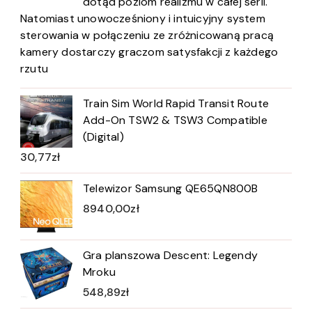
dotąd poziom realizmu w całej serii.
Natomiast unowocześniony i intuicyjny system
sterowania w połączeniu ze zróżnicowaną pracą
kamery dostarczy graczom satysfakcji z każdego
rzutu
Train Sim World Rapid Transit Route
Add-On TSW2 & TSW3 Compatible
(Digital)
30,77
zł
Telewizor Samsung QE65QN800B
8940,00
zł
Gra planszowa Descent: Legendy
Mroku
548,89
zł