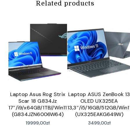
Related products
Laptop Asus Rog Strix
Laptop ASUS ZenBook 1
Scar 18 G834Jz
OLED UX325EA
17″/i9/x64GB/1TB//Win11
13,3″/i5/16GB/512GB/Win1
(G834JZN6006W64)
(UX325EAKG649W)
19999,00
zł
3499,00
zł