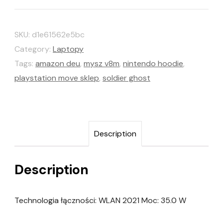
SKU:
d1e61562e5bc
Category:
Laptopy
Tags:
amazon deu
,
mysz v8m
,
nintendo hoodie
,
playstation move sklep
,
soldier ghost
Description
Description
Technologia łączności: WLAN 2021 Moc: 35.0 W