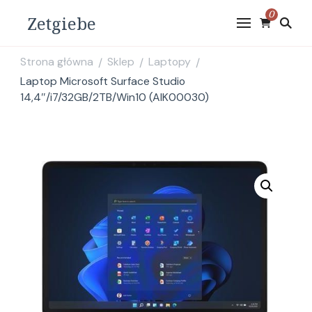
0
Zetgiebe
Strona główna
Sklep
Laptopy
/
/
/
Laptop Microsoft Surface Studio
14,4″/i7/32GB/2TB/Win10 (AIK00030)