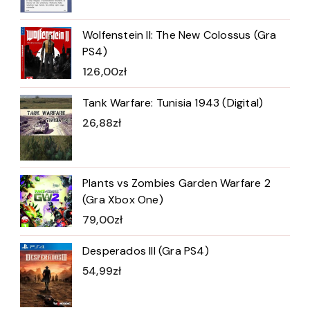
Wolfenstein II: The New Colossus (Gra
PS4)
126,00
zł
Tank Warfare: Tunisia 1943 (Digital)
26,88
zł
Plants vs Zombies Garden Warfare 2
(Gra Xbox One)
79,00
zł
Desperados III (Gra PS4)
54,99
zł