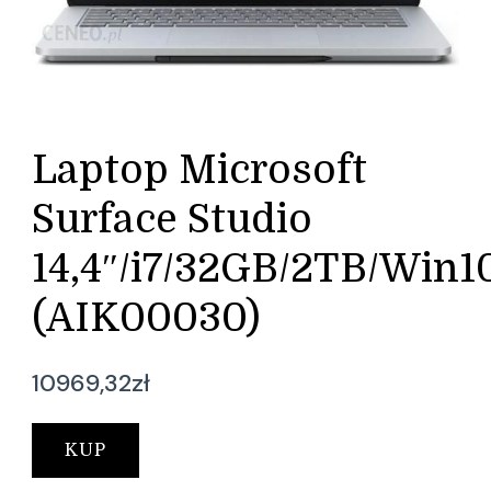
Laptop Microsoft
Surface Studio
14,4″/i7/32GB/2TB/Win1
(AIK00030)
10969,32
zł
KUP