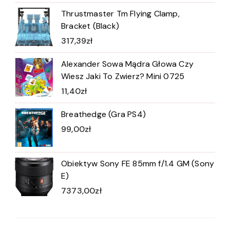
Thrustmaster Tm Flying Clamp,
Bracket (Black)
317,39
zł
Alexander Sowa Mądra Głowa Czy
Wiesz Jaki To Zwierz? Mini 0725
11,40
zł
Breathedge (Gra PS4)
99,00
zł
Obiektyw Sony FE 85mm f/1.4 GM (Sony
E)
7373,00
zł