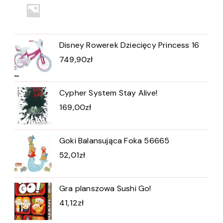
Disney Rowerek Dziecięcy Princess 16
749,90
zł
Cypher System Stay Alive!
169,00
zł
Goki Balansująca Foka 56665
52,01
zł
Gra planszowa Sushi Go!
41,12
zł