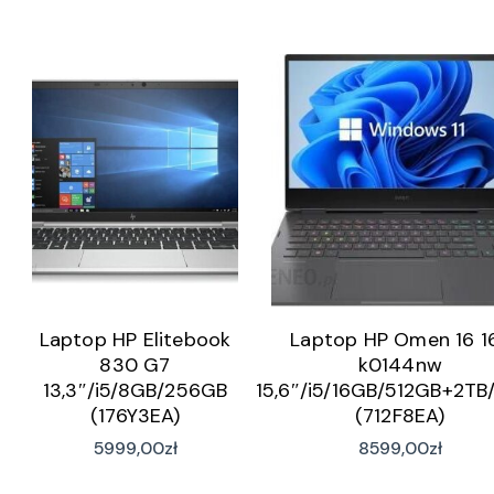
Laptop HP Elitebook
Laptop HP Omen 16 1
830 G7
k0144nw
13,3″/i5/8GB/256GB
15,6″/i5/16GB/512GB+2TB
(176Y3EA)
(712F8EA)
5999,00
zł
8599,00
zł