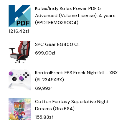
Kofax/Indy Kofax Power PDF 5
Advanced (Volume License), 4 years
(PPDTERM0390C4)
1216,42
zł
SPC Gear EG450 CL
699,00
zł
KontrolFreek FPS Freek Nightfall - XBX
(BL2345XBX)
69,99
zł
Cotton Fantasy Superlative Night
Dreams (Gra PS4)
155,83
zł