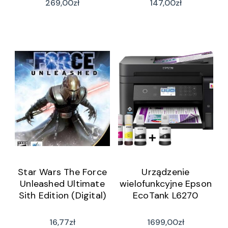
269,00
zł
147,00
zł
Star Wars The Force
Urządzenie
Unleashed Ultimate
wielofunkcyjne Epson
Sith Edition (Digital)
EcoTank L6270
16,77
zł
1699,00
zł