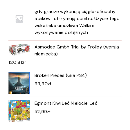
gdy gracze wykonują ciągłe łańcuchy
ataków i utrzymują combo. Użycie tego
wskaźnika umożliwia Walkirii
wykonywanie potężnych
Asmodee Gmbh Trial by Trolley (wersja
niemiecka)
120,81
zł
Broken Pieces (Gra PS4)
99,90
zł
Egmont Kiwi Leć Nielocie, Leć
52,99
zł