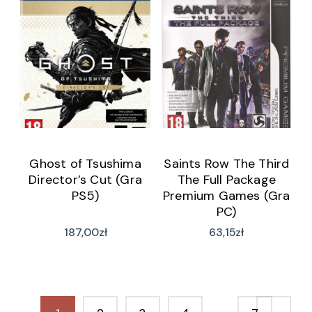
Ghost of Tsushima
Saints Row The Third
Director’s Cut (Gra
The Full Package
PS5)
Premium Games (Gra
PC)
187,00
zł
63,15
zł