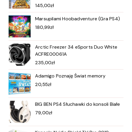
145,00
zł
Marsupilami Hoobadventure (Gra PS4)
180,99
zł
Arctic Freezer 34 eSports Duo White
ACFRE00061A
235,00
zł
Adamigo Poznaję Świat memory
20,55
zł
BIG BEN PS4 Słuchawki do konsoli Białe
79,00
zł