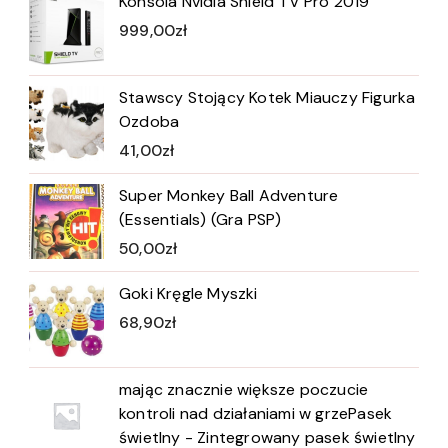
Konsola Nvidia Shield TV Pro 2019
999,00
zł
Stawscy Stojący Kotek Miauczy Figurka
Ozdoba
41,00
zł
Super Monkey Ball Adventure
(Essentials) (Gra PSP)
50,00
zł
Goki Kręgle Myszki
68,90
zł
mając znacznie większe poczucie
kontroli nad działaniami w grzePasek
świetlny - Zintegrowany pasek świetlny