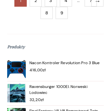
→
1
2
3
4
…
7
8
9
Produkty
Nacon Kontroler Revolution Pro 3 Blue
416,00
zł
Ravensburger 1000El. Norweski
Lodowiec
32,20
zł
Final Fantasy VII VIII Remastered Twin