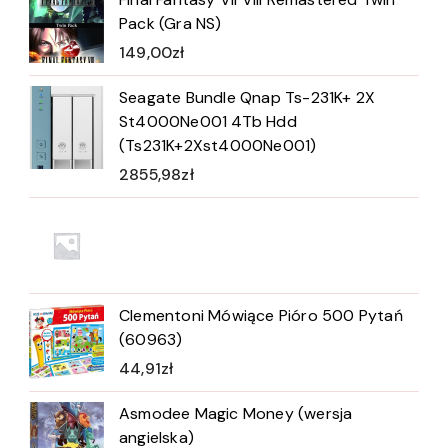
Pack (Gra NS)
149,00
zł
Seagate Bundle Qnap Ts-231K+ 2X
St4000Ne001 4Tb Hdd
(Ts231K+2Xst4000Ne001)
2855,98
zł
Clementoni Mówiące Pióro 500 Pytań
(60963)
44,91
zł
Asmodee Magic Money (wersja
angielska)