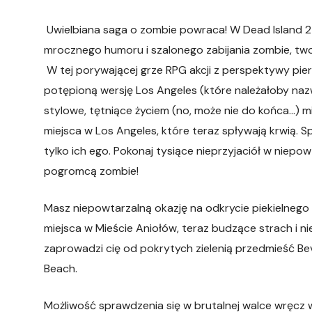
Uwielbiana saga o zombie powraca! W Dead Island 2
mrocznego humoru i szalonego zabijania zombie, two
W tej porywającej grze RPG akcji z perspektywy pi
potępioną wersję Los Angeles (które należałoby nazw
stylowe, tętniące życiem (no, może nie do końca…) 
miejsca w Los Angeles, które teraz spływają krwią. 
tylko ich ego. Pokonaj tysiące nieprzyjaciół w niep
pogromcą zombie!
Masz niepowtarzalną okazję na odkrycie piekielnego 
miejsca w Mieście Aniołów, teraz budzące strach i n
zaprowadzi cię od pokrytych zielenią przedmieść Be
Beach.
Możliwość sprawdzenia się w brutalnej walce wręcz 