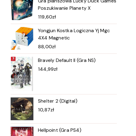
Gra planszowa Lucky Duck Games
Poszukiwanie Planety X
119,60
zł
Yongjun Kostka Logiczna Yj Mgc
4X4 Magnetic
88,00
zł
Bravely Default II (Gra NS)
144,99
zł
Shelter 2 (Digital)
10,87
zł
Hellpoint (Gra PS4)