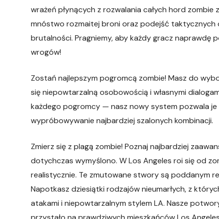
wrażeń płynących z rozwalania całych hord zombie 
mnóstwo rozmaitej broni oraz podejść taktycznych 
brutalności. Pragniemy, aby każdy gracz naprawdę po
wrogów!
Zostań najlepszym pogromcą zombie! Masz do wyboru
się niepowtarzalną osobowością i własnymi dialoga
każdego pogromcy — nasz nowy system pozwala je bł
wypróbowywanie najbardziej szalonych kombinacji.
Zmierz się z plagą zombie! Poznaj najbardziej zaaw
dotychczas wymyślono. W Los Angeles roi się od zomb
realistycznie. Te zmutowane stwory są poddanym rea
Napotkasz dziesiątki rodzajów nieumarłych, z który
atakami i niepowtarzalnym stylem LA. Nasze potwory
przystało na prawdziwych mieszkańców Los Angeles