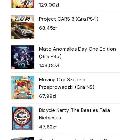
129,00
zł
Project CARS 3 (Gra PS4)
68,45
zł
Mato Anomalies Day One Edition
(Gra PS5)
149,00
zł
Moving Out Szalone
Przeprowadzki (Gra NS)
67,99
zł
Bicycle Karty The Beatles Talia
Niebieska
47,62
zł