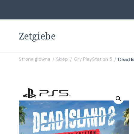
Zetgiebe
Strona główna
Sklep
Gry PlayStation 5
Dead I
/
/
/