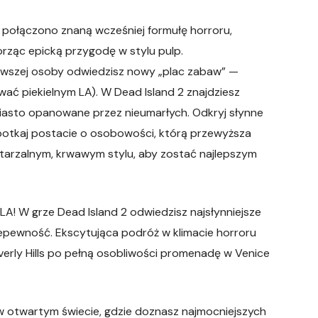
 połączono znaną wcześniej formułę horroru,
rząc epicką przygodę w stylu pulp.
erwszej osoby odwiedzisz nowy „plac zabaw” —
ać piekielnym LA). W Dead Island 2 znajdziesz
miasto opanowane przez nieumarłych. Odkryj słynne
Spotkaj postacie o osobowości, którą przewyższa
owtarzalnym, krwawym stylu, aby zostać najlepszym
LA! W grze Dead Island 2 odwiedzisz najsłynniejsze
iepewność. Ekscytująca podróż w klimacie horroru
verly Hills po pełną osobliwości promenadę w Venice
w otwartym świecie, gdzie doznasz najmocniejszych