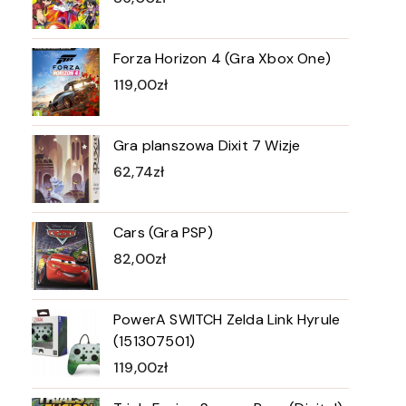
Forza Horizon 4 (Gra Xbox One)
119,00
zł
Gra planszowa Dixit 7 Wizje
62,74
zł
Cars (Gra PSP)
82,00
zł
PowerA SWITCH Zelda Link Hyrule
(151307501)
119,00
zł