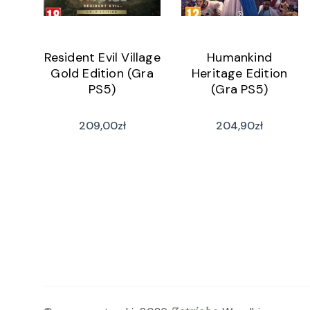
Resident Evil Village
Humankind
Gold Edition (Gra
Heritage Edition
PS5)
(Gra PS5)
209,00
zł
204,90
zł