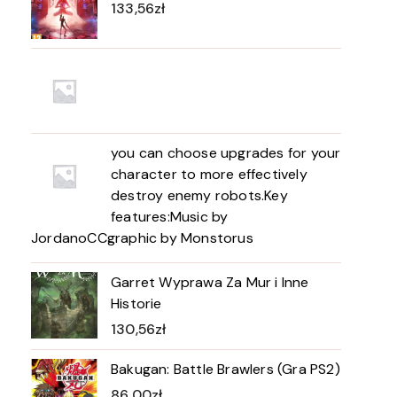
133,56
zł
you can choose upgrades for your
character to more effectively
destroy enemy robots.Key
features:Music by
JordanoCCgraphic by Monstorus
Garret Wyprawa Za Mur i Inne
Historie
130,56
zł
Bakugan: Battle Brawlers (Gra PS2)
86,00
zł