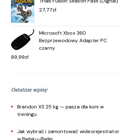
Trials Fusion Season Pass (Digital)
27,77
zł
Microsoft Xbox 360
Bezprzewodowy Adapter PC
czarny
89,99
zł
Ostatnie wpisy
Brandon XS 25 kg — pasza dla koni w
treningu
Jak wybrać i zamontować wideorejestrator
w Bielsku-Białej