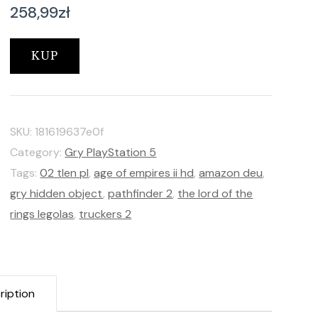
258,99
zł
KUP
SKU:
181619637e0f
Category:
Gry PlayStation 5
Tags:
02 tlen pl
,
age of empires ii hd
,
amazon deu
,
gry hidden object
,
pathfinder 2
,
the lord of the
rings legolas
,
truckers 2
ription