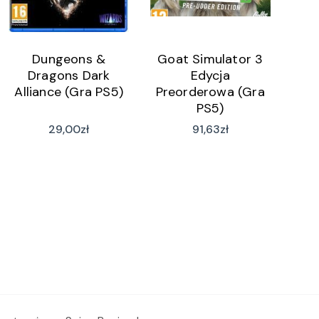
Dungeons &
Goat Simulator 3
Dragons Dark
Edycja
Alliance (Gra PS5)
Preorderowa (Gra
PS5)
29,00
zł
91,63
zł