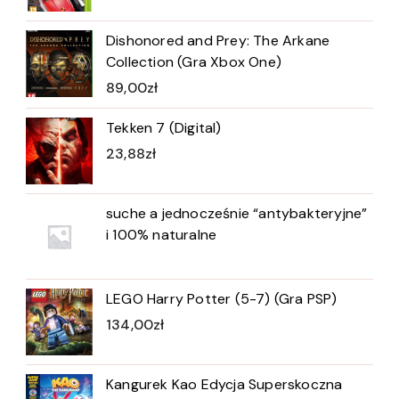
Dishonored and Prey: The Arkane
Collection (Gra Xbox One)
89,00
zł
Tekken 7 (Digital)
23,88
zł
suche a jednocześnie “antybakteryjne”
i 100% naturalne
LEGO Harry Potter (5-7) (Gra PSP)
134,00
zł
Kangurek Kao Edycja Superskoczna