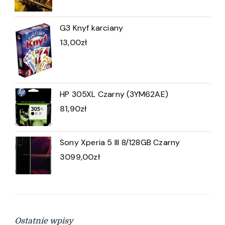
G3 Knyf karciany
13,00
zł
HP 305XL Czarny (3YM62AE)
81,90
zł
Sony Xperia 5 III 8/128GB Czarny
3099,00
zł
Ostatnie wpisy