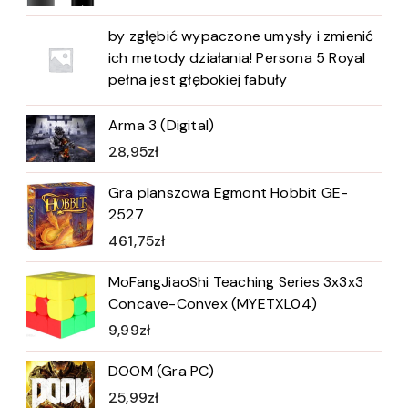
by zgłębić wypaczone umysły i zmienić
ich metody działania! Persona 5 Royal
pełna jest głębokiej fabuły
Arma 3 (Digital)
28,95
zł
Gra planszowa Egmont Hobbit GE-
2527
461,75
zł
MoFangJiaoShi Teaching Series 3x3x3
Concave-Convex (MYETXL04)
9,99
zł
DOOM (Gra PC)
25,99
zł