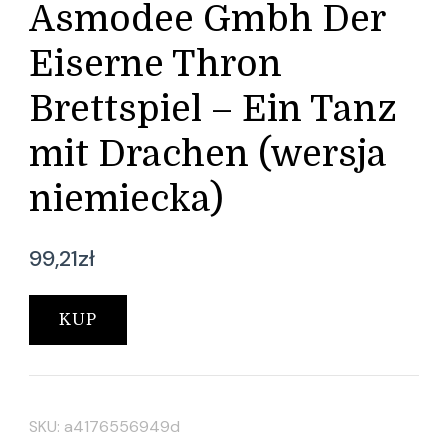
Asmodee Gmbh Der
Eiserne Thron
Brettspiel – Ein Tanz
mit Drachen (wersja
niemiecka)
99,21
zł
KUP
SKU:
a4176556949d