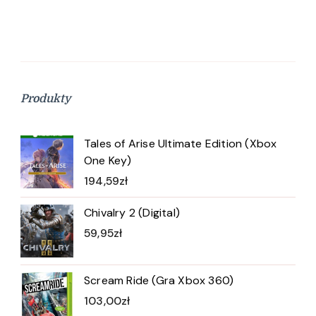
Produkty
Tales of Arise Ultimate Edition (Xbox
One Key)
194,59
zł
Chivalry 2 (Digital)
59,95
zł
Scream Ride (Gra Xbox 360)
103,00
zł