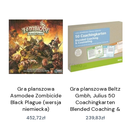
Gra planszowa
Gra planszowa Beltz
Asmodee Zombicide
Gmbh, Julius 50
Black Plague (wersja
Coachingkarten
niemiecka)
Blended Coaching &
Counseling (wersja
452,72
zł
239,83
zł
niemiecka)