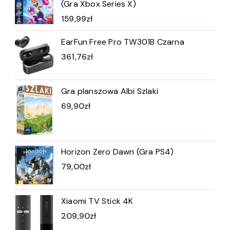
(Gra Xbox Series X)
159,99
zł
EarFun Free Pro TW301B Czarna
361,76
zł
Gra planszowa Albi Szlaki
69,90
zł
Horizon Zero Dawn (Gra PS4)
79,00
zł
Xiaomi TV Stick 4K
209,90
zł