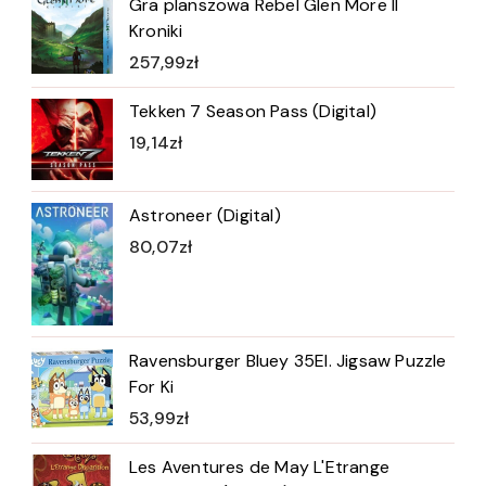
Gra planszowa Rebel Glen More II
Kroniki
257,99
zł
Tekken 7 Season Pass (Digital)
19,14
zł
Astroneer (Digital)
80,07
zł
Ravensburger Bluey 35El. Jigsaw Puzzle
For Ki
53,99
zł
Les Aventures de May L'Etrange