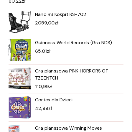
60,22
zł
Nano RS Kokpit RS-702
2059,00
zł
Guinness World Records (Gra NDS)
65,01
zł
Gra planszowa PINK HORRORS OF
TZEENTCH
110,99
zł
Cortex dla Dzieci
42,99
zł
Gra planszowa Winning Moves