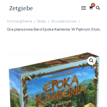
0
Zetgiebe
Strona główna
Sklep
Gry planszowe
/
/
/
Gra planszowa Bard Epoka Kamienia: W Pięknym Stylu