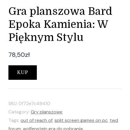
Gra planszowa Bard
Epoka Kamienia: W
Pięknym Stylu
78,50
zł
KUP
SKU:
0f72e7c49410
Category:
Gry planszowe
Tags:
out of reach of
,
split screen games on pc
,
twd
forum
,
wolfenstein gra do pobrania