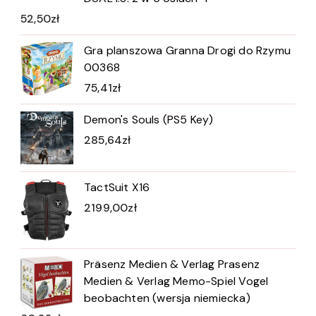
52,50
zł
Gra planszowa Granna Drogi do Rzymu
00368
75,41
zł
Demon's Souls (PS5 Key)
285,64
zł
TactSuit X16
2199,00
zł
Präsenz Medien & Verlag Prasenz
Medien & Verlag Memo-Spiel Vogel
beobachten (wersja niemiecka)