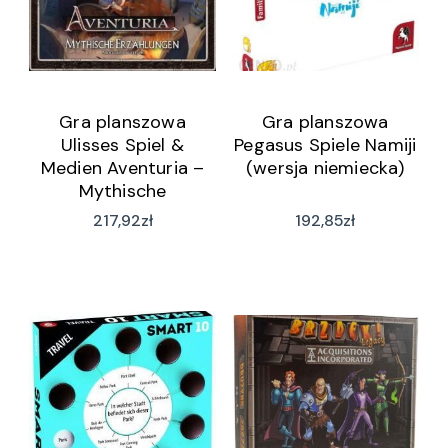
Gra planszowa
Gra planszowa
Ulisses Spiel &
Pegasus Spiele Namiji
Medien Aventuria –
(wersja niemiecka)
Mythische
Geschichten Box
217,92
zł
192,85
zł
(wersja niemiecka)