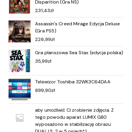
Disparition (Gra NS)
231,43
zł
Assassin's Creed Mirage Edycja Deluxe
(Gra PS5)
226,99
zł
Gra planszowa Sea Stax (edycja polska)
35,99
zł
Telewizor Toshiba 32WK3C64DAA
899,90
zł
aby umożliwić Ci zrobienie zdjęcia. Z
tego powodu aparat LUMIX G80
wyposażono w stabilizację obrazu
DUAL I.S. 2 w 5 osiach*1