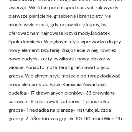
zwierząt. Wkrótce potem spod naszych rąk wyszły
pierwsze pierścienie, grzebienie i bransolety. Nie
minęło wiele czasu, gdy pojawiali się kupcy, by
oferować nam najnowsze krzyki mody.Dodatek
Epoka kamienia: W pięknym stylu wprowadza do gry
nowy element: biżuterię. Znajdziecie w niej również
nowe budynki, karty cywilizacji i nowy obszar w
wiosce. Ponadto może teraz grać nawet pięciu
graczy. W pięknym stylu możecie od teraz dodawać
nowe elementy do Epoki Kamienia!Zawartość
pudełka:- 17 drewnianych pionków- 33 drewniane
surowce- 9 kolorowych żetonów- 1 planszetka
gracza- 1 nakładka na planszę- instrukcjaLiczba
graczy: 2-5Średni czas gry: ok. 60-90 minutWiek: 13+