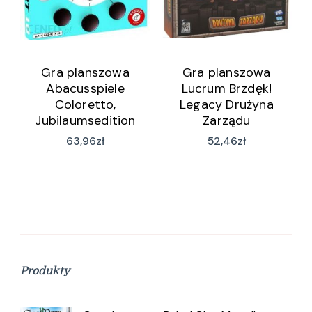
Gra planszowa
Gra planszowa
Abacusspiele
Lucrum Brzdęk!
Coloretto,
Legacy Drużyna
Jubilaumsedition
Zarządu
(wersja niemiecka)
63,96
zł
52,46
zł
(wersja niemiecka)
Produkty