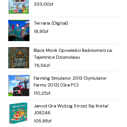
333,00
zł
Terraria (Digital)
18,95
zł
Black Monk Opowieści Baśniomistrza:
Tajemnice Dziwnolasu
76,54
zł
Farming Simulator 2013 (Symulator
Farmy 2013) (Gra PC)
110,25
zł
Janod Gra Wyścig Strzeż Się Kreta!
J08246
105,99
zł