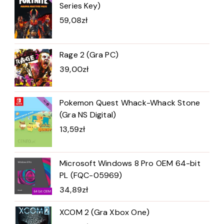
Series Key)
59,08
zł
Rage 2 (Gra PC)
39,00
zł
Pokemon Quest Whack-Whack Stone
(Gra NS Digital)
13,59
zł
Microsoft Windows 8 Pro OEM 64-bit
PL (FQC-05969)
34,89
zł
XCOM 2 (Gra Xbox One)