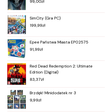
99,00
zł
SimCity (Gra PC)
199,99
zł
Epee Państwa Miasta EP02575
91,99
zł
Red Dead Redemption 2: Ultimate
Edition (Digital)
83,37
zł
Brzdęk! Minidodatek nr 3
9,99
zł