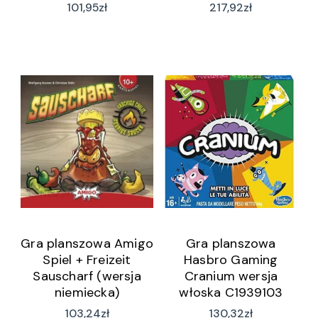
Geschichten Box
101,95
zł
217,92
zł
(wersja niemiecka)
Gra planszowa Amigo
Gra planszowa
Spiel + Freizeit
Hasbro Gaming
Sauscharf (wersja
Cranium wersja
niemiecka)
włoska C1939103
103,24
zł
130,32
zł