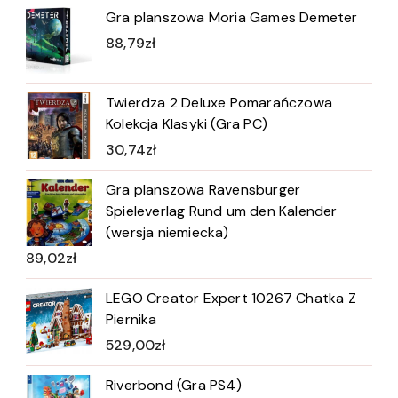
Gra planszowa Moria Games Demeter
88,79
zł
Twierdza 2 Deluxe Pomarańczowa
Kolekcja Klasyki (Gra PC)
30,74
zł
Gra planszowa Ravensburger
Spieleverlag Rund um den Kalender
(wersja niemiecka)
89,02
zł
LEGO Creator Expert 10267 Chatka Z
Piernika
529,00
zł
Riverbond (Gra PS4)