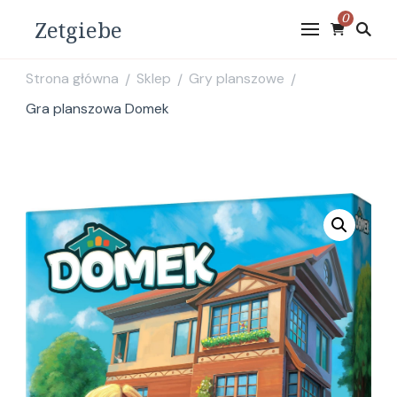
0
Zetgiebe
Strona główna
Sklep
Gry planszowe
/
/
/
Gra planszowa Domek