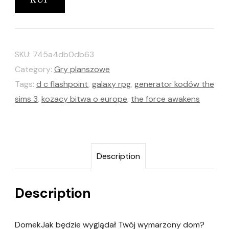
SKU:
745a4db0db63
Category:
Gry planszowe
Tags:
d c flashpoint
,
galaxy rpg
,
generator kodów the
sims 3
,
kozacy bitwa o europe
,
the force awakens
Description
Description
DomekJak będzie wyglądał Twój wymarzony dom?