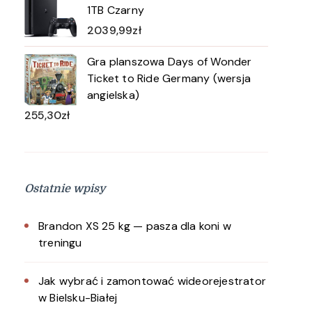
1TB Czarny
2039,99
zł
Gra planszowa Days of Wonder
Ticket to Ride Germany (wersja
angielska)
255,30
zł
Ostatnie wpisy
Brandon XS 25 kg — pasza dla koni w
treningu
Jak wybrać i zamontować wideorejestrator
w Bielsku-Białej