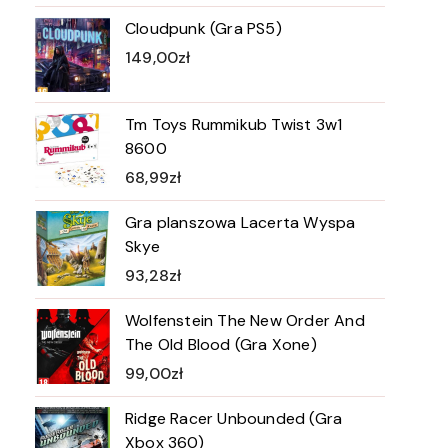
Cloudpunk (Gra PS5)
149,00
zł
Tm Toys Rummikub Twist 3w1
8600
68,99
zł
Gra planszowa Lacerta Wyspa
Skye
93,28
zł
Wolfenstein The New Order And
The Old Blood (Gra Xone)
99,00
zł
Ridge Racer Unbounded (Gra
Xbox 360)