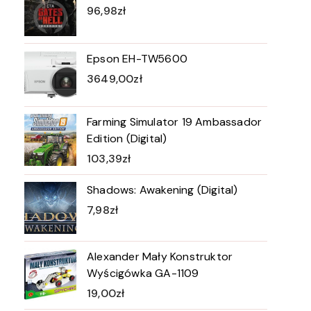
96,98
zł
Epson EH-TW5600
3649,00
zł
Farming Simulator 19 Ambassador
Edition (Digital)
103,39
zł
Shadows: Awakening (Digital)
7,98
zł
Alexander Mały Konstruktor
Wyścigówka GA-1109
19,00
zł