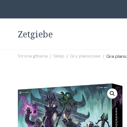
Zetgiebe
Strona główna
Sklep
Gry planszowe
Gra plans
/
/
/