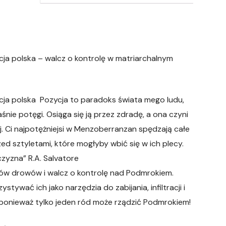
ja polska – walcz o kontrolę w matriarchalnym
cja polska Pozycja to paradoks świata mego ludu,
śnie potęgi. Osiąga się ją przez zdradę, a ona czyni
j. Ci najpotężniejsi w Menzoberranzan spędzają całe
zed sztyletami, które mogłyby wbić się w ich plecy.
zyzna” R.A. Salvatore
ów drowów i walcz o kontrolę nad Podmrokiem.
tywać ich jako narzędzia do zabijania, infiltracji i
ponieważ tylko jeden ród może rządzić Podmrokiem!