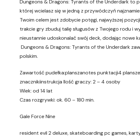
Dungeons & Dragons: Tyrants of the Underdark to peł
której wcielasz się w jedną z przywódczyń najznami
Twoim celem jest zdobycie potęgi, najwyższej pozycji
trakcie gry zbuduj talię sługusów z Twojego rodu i w
nieustannie udoskonalać swój deck, dodając nowe kart
Dungeons & Dragons: Tyrants of the Underdark zaw
polskim.
Zawartość pudełka:planszanotes punktacji4 plansze
znacznikiinstrukcja Ilość graczy: 2 – 4 osoby
Wiek: od 14 lat
Czas rozgrywki: ok. 60 – 180 min.
Gale Force Nine
resident evil 2 deluxe, skateboarding pc games, kart