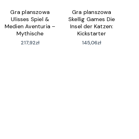
Gra planszowa
Gra planszowa
Ulisses Spiel &
Skellig Games Die
Medien Aventuria –
Insel der Katzen:
Mythische
Kickstarter
Geschichten Box
Erweiterung 2
217,92
zł
145,06
zł
(wersja niemiecka)
(wersja niemiecka)