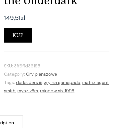
the Underdark
149,51
zł
KUP
SKU:
3ff6f1d36185
Category:
Gry planszowe
Tags:
darksiders iii
,
gry na gamepada
,
matrix agent
smith
,
mysz v8m
,
rainbow six 1998
ription