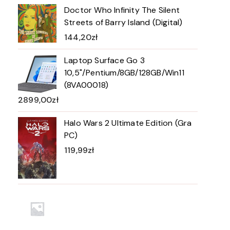
Doctor Who Infinity The Silent
Streets of Barry Island (Digital)
144,20
zł
Laptop Surface Go 3
10,5"/Pentium/8GB/128GB/Win11
(8VA00018)
2899,00
zł
Halo Wars 2 Ultimate Edition (Gra
PC)
119,99
zł