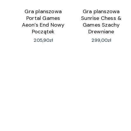
Gra planszowa
Gra planszowa
Portal Games
Sunrise Chess &
Aeon’s End Nowy
Games Szachy
Początek
Drewniane
Klasyczne 50Cm
205,90
zł
299,00
zł