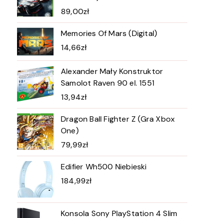
89,00
zł
Memories Of Mars (Digital)
14,66
zł
Alexander Mały Konstruktor
Samolot Raven 90 el. 1551
13,94
zł
Dragon Ball Fighter Z (Gra Xbox
One)
79,99
zł
Edifier Wh500 Niebieski
184,99
zł
Konsola Sony PlayStation 4 Slim