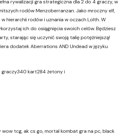
na rywalizacji gra strategiczna dla 2 do 4 graczy, w
enitszych rodów Menzoberranzan. Jako mroczny elf,
 w hierarchii rodów i uznania w oczach Lolth. W
ykorzystaj ich do osiągnięcia swoich celów. Będziesz
y, starając się uczynić swoją talię potężniejszą!
iera dodatek Aberrations AND Undead w języku
 graczy340 kart284 żetony i
y wow tcg, ak cs go, mortal kombat gra na pc, black