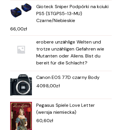
Gioteck Sniper Podpórki na kciuki
PS5 (STGPS5-13-MU)
Czarne/Niebieskie
66,00
zł
erobere unzählige Welten und
trotze unzähligen Gefahren wie
Mutanten oder Aliens. Bist du
bereit für die Schlacht?
Canon EOS 77D czarny Body
4098,00
zł
Pegasus Spiele Love Letter
(wersja niemiecka)
60,60
zł