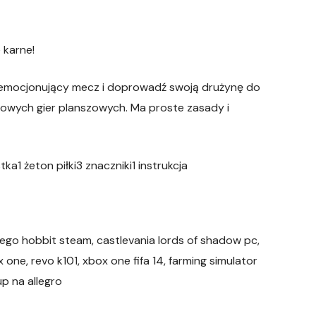
 karne!
aj emocjonujący mecz i doprowadź swoją drużynę do
olowych gier planszowych. Ma proste zasady i
a1 żeton piłki3 znaczniki1 instrukcja
 lego hobbit steam, castlevania lords of shadow pc,
ne, revo k101, xbox one fifa 14, farming simulator
up na allegro