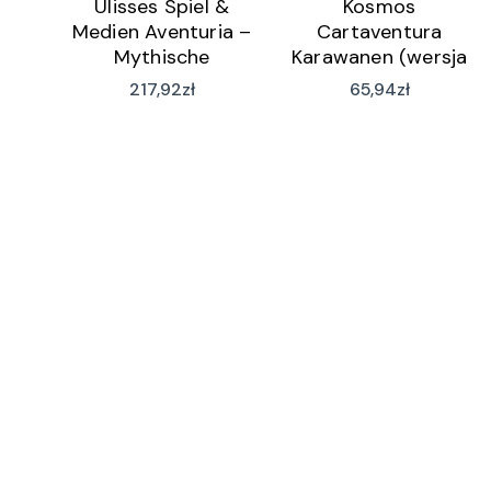
Ulisses Spiel &
Kosmos
Medien Aventuria –
Cartaventura
Mythische
Karawanen (wersja
Geschichten Box
niemiecka)
217,92
zł
65,94
zł
(wersja niemiecka)