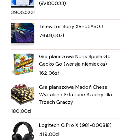
(8VI00033)
3905,52
zł
Telewizor Sony XR-55A90J
7649,00
zł
Gra planszowa Noris Spiele Go
Gecko Go (wersja niemiecka)
162,06
zł
Gra planszowa Madoń Chess
Wypalane Składane Szachy Dla
Trzech Graczy
180,00
zł
Logitech G Pro X (981-000818)
419,00
zł