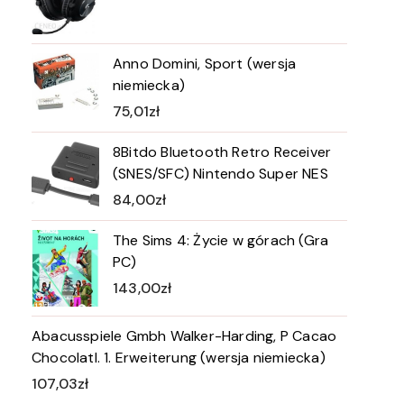
Anno Domini, Sport (wersja
niemiecka)
75,01
zł
8Bitdo Bluetooth Retro Receiver
(SNES/SFC) Nintendo Super NES
84,00
zł
The Sims 4: Życie w górach (Gra
PC)
143,00
zł
Abacusspiele Gmbh Walker-Harding, P Cacao
Chocolatl. 1. Erweiterung (wersja niemiecka)
107,03
zł