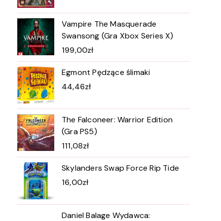
Vampire The Masquerade
Swansong (Gra Xbox Series X)
199,00
zł
Egmont Pędzące ślimaki
44,46
zł
The Falconeer: Warrior Edition
(Gra PS5)
111,08
zł
Skylanders Swap Force Rip Tide
16,00
zł
Daniel Balage Wydawca: