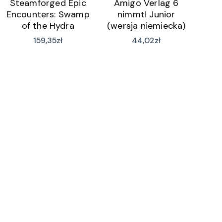
Steamforged Epic
Amigo Verlag 6
Encounters: Swamp
nimmt! Junior
of the Hydra
(wersja niemiecka)
(English)
159,35
zł
44,02
zł