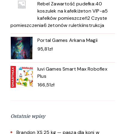
Rebel Zawartość pudełka:40
koszulek na kafelkiżeton VIP-a5
kafelków pomieszczeń2 Czyste
pomieszczenia6 żetonów ruletkiinstrukcja
Portal Games Arkana Magii
95,81
zł
Iuvi Games Smart Max Roboflex
Plus
166,51
zł
Ostatnie wpisy
Brandon XS 25 kg — pasza dla koni w