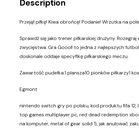
Description
Przejął piłkę! Kiwa obrońcę! Podanie! Wrzutka na pole
Sprawdź się jako trener piłkarskiej drużyny. Rozegr
zwycięstwa. Gra Goool! to jedna z najlepszych futb
doskonale oddaje specyfikę piłkarskiego meczu.
Zawartość pudełka:1 plansza10 pionków piłkarzy1 kostk
Egmont
nintendo switch gry po polsku, kod produktu fifa 12,
top games multiplayer pc, red dead redemption xbox o
na komputer, metal of gear solid 5, jak anulować zak