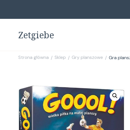
Zetgiebe
Strona główna
Sklep
Gry planszowe
Gra plans
/
/
/