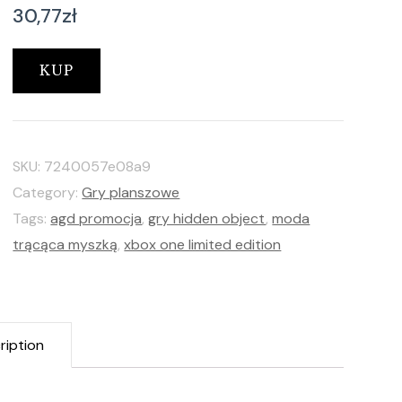
30,77
zł
KUP
SKU:
7240057e08a9
Category:
Gry planszowe
Tags:
agd promocja
,
gry hidden object
,
moda
trącąca myszką
,
xbox one limited edition
ription