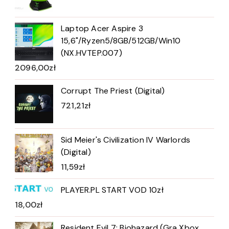
Laptop Acer Aspire 3
15,6"/Ryzen5/8GB/512GB/Win10
(NX.HVTEP.007)
2096,00
zł
Corrupt The Priest (Digital)
721,21
zł
Sid Meier's Civilization IV Warlords
(Digital)
11,59
zł
PLAYER.PL START VOD 10zł
18,00
zł
Resident Evil 7: Biohazard (Gra Xbox