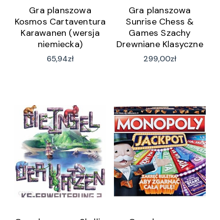
Gra planszowa
Gra planszowa
Kosmos Cartaventura
Sunrise Chess &
Karawanen (wersja
Games Szachy
niemiecka)
Drewniane Klasyczne
50Cm
65,94
zł
299,00
zł