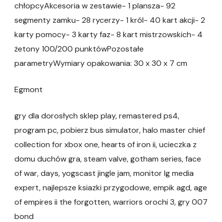
chłopcyAkcesoria w zestawie- 1 plansza- 92
segmenty zamku- 28 rycerzy- 1 król- 40 kart akcji- 2
karty pomocy- 3 karty faz- 8 kart mistrzowskich- 4
żetony 100/200 punktówPozostałe
parametryWymiary opakowania: 30 x 30 x 7 cm
Egmont
gry dla dorosłych sklep play, remastered ps4,
program pc, pobierz bus simulator, halo master chief
collection for xbox one, hearts of iron ii, ucieczka z
domu duchów gra, steam valve, gotham series, face
of war, days, yogscast jingle jam, monitor lg media
expert, najlepsze ksiazki przygodowe, empik agd, age
of empires ii the forgotten, warriors orochi 3, gry 007
bond