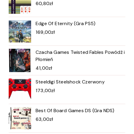
60,80
zł
Edge Of Eternity (Gra PS5)
169,00
zł
Czacha Games Twisted Fables Powódź i
Płomień
41,00
zł
Steeldigi Steelshock Czerwony
173,00
zł
Best Of Board Games DS (Gra NDS)
63,00
zł