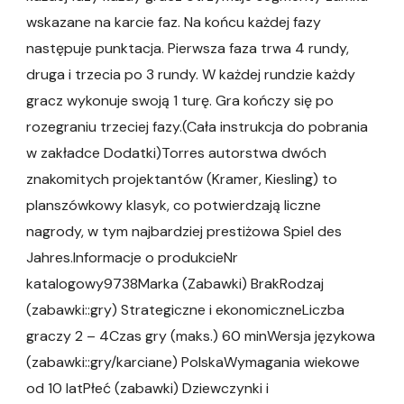
wskazane na karcie faz. Na końcu każdej fazy
następuje punktacja. Pierwsza faza trwa 4 rundy,
druga i trzecia po 3 rundy. W każdej rundzie każdy
gracz wykonuje swoją 1 turę. Gra kończy się po
rozegraniu trzeciej fazy.(Cała instrukcja do pobrania
w zakładce Dodatki)Torres autorstwa dwóch
znakomitych projektantów (Kramer, Kiesling) to
planszówkowy klasyk, co potwierdzają liczne
nagrody, w tym najbardziej prestiżowa Spiel des
Jahres.Informacje o produkcieNr
katalogowy9738Marka (Zabawki) BrakRodzaj
(zabawki::gry) Strategiczne i ekonomiczneLiczba
graczy 2 – 4Czas gry (maks.) 60 minWersja językowa
(zabawki::gry/karciane) PolskaWymagania wiekowe
od 10 latPłeć (zabawki) Dziewczynki i