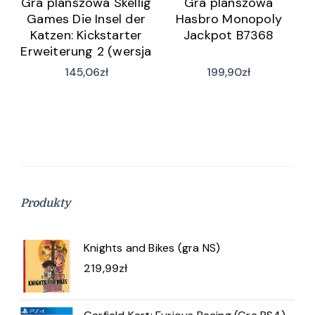
Gra planszowa Skellig
Gra planszowa
Games Die Insel der
Hasbro Monopoly
Katzen: Kickstarter
Jackpot B7368
Erweiterung 2 (wersja
niemiecka)
145,06
zł
199,90
zł
Produkty
Knights and Bikes (gra NS)
219,99
zł