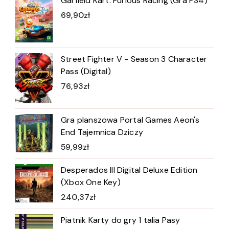
Garfield Kart: Furious Racing (Gra PS4)
69,90
zł
Street Fighter V - Season 3 Character
Pass (Digital)
76,93
zł
Gra planszowa Portal Games Aeon's
End Tajemnica Dziczy
59,99
zł
Desperados III Digital Deluxe Edition
(Xbox One Key)
240,37
zł
Piatnik Karty do gry 1 talia Pasy