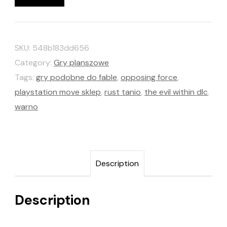
SKU:
548b183dd656
Category:
Gry planszowe
Tags:
gry podobne do fable
,
opposing force
,
playstation move sklep
,
rust tanio
,
the evil within dlc
,
warno
Description
Description