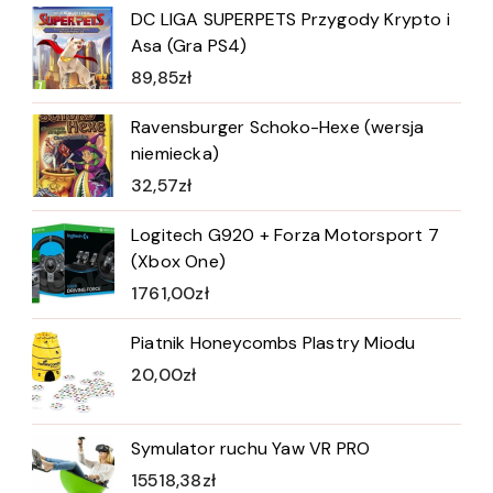
DC LIGA SUPERPETS Przygody Krypto i
Asa (Gra PS4)
89,85
zł
Ravensburger Schoko-Hexe (wersja
niemiecka)
32,57
zł
Logitech G920 + Forza Motorsport 7
(Xbox One)
1761,00
zł
Piatnik Honeycombs Plastry Miodu
20,00
zł
Symulator ruchu Yaw VR PRO
15518,38
zł