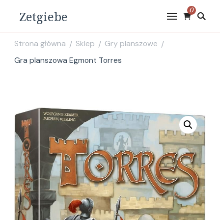
0
Zetgiebe
Strona główna
Sklep
Gry planszowe
/
/
/
Gra planszowa Egmont Torres