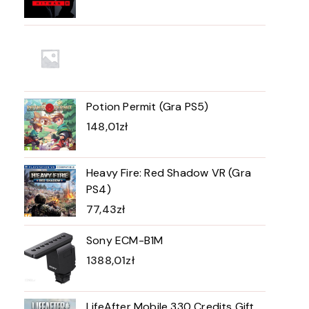
Potion Permit (Gra PS5)
148,01
zł
Heavy Fire: Red Shadow VR (Gra
PS4)
77,43
zł
Sony ECM-B1M
1388,01
zł
LifeAfter Mobile 330 Credits Gift