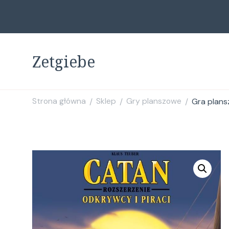
Zetgiebe
Strona główna
Sklep
Gry planszowe
Gra plans
/
/
/