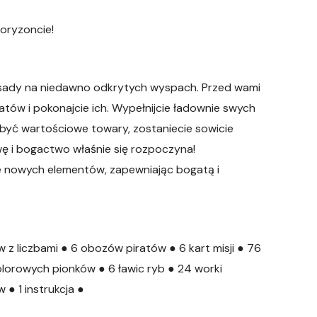
horyzoncie!
osady na niedawno odkrytych wyspach. Przed wami
atów i pokonajcie ich. Wypełnijcie ładownie swych
obyć wartościowe towary, zostaniecie sowicie
ę i bogactwo właśnie się rozpoczyna!
 nowych elementów, zapewniając bogatą i
w z liczbami ● 6 obozów piratów ● 6 kart misji ● 76
lorowych pionków ● 6 ławic ryb ● 24 worki
● 1 instrukcja ●