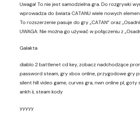
Uwaga! To nie jest samodzielna gra. Do rozgrywki w
wprowadza do świata CATANU wiele nowych element
To rozszerzenie pasuje do gry „CATAN” oraz „Osadni
UWAGA: Nie można go używać w połączeniu z „Osadni
Galakta
diablo 2 battlenet cd key, zobacz nadchodzące prom
password steam, gry xbox online, przygodowe gry psp
silent hill video game, curves gra, nwn online pl, go
ankh ii, steam kody
yyyyy