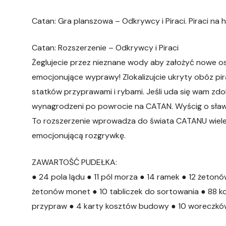
Catan: Gra planszowa – Odkrywcy i Piraci. Piraci na 
Catan: Rozszerzenie – Odkrywcy i Piraci
Żeglujecie przez nieznane wody aby założyć nowe 
emocjonujące wyprawy! Zlokalizujcie ukryty obóz pir
statków przyprawami i rybami. Jeśli uda się wam zd
wynagrodzeni po powrocie na CATAN. Wyścig o sław
To rozszerzenie wprowadza do świata CATANU wiele
emocjonującą rozgrywkę.
ZAWARTOŚĆ PUDEŁKA:
● 24 pola lądu ● 11 pól morza ● 14 ramek ● 12 żetonó
żetonów monet ● 10 tabliczek do sortowania ● 88 ko
przypraw ● 4 karty kosztów budowy ● 10 woreczków 