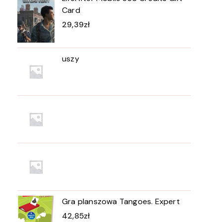
Card
29,39
zł
uszy
Gra planszowa Tangoes. Expert
42,85
zł