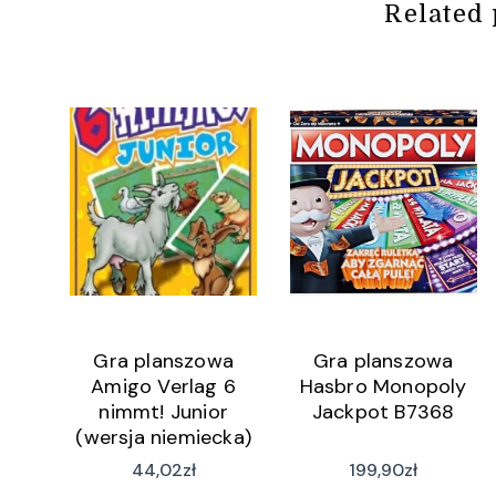
Related 
Gra planszowa
Gra planszowa
Amigo Verlag 6
Hasbro Monopoly
nimmt! Junior
Jackpot B7368
(wersja niemiecka)
44,02
zł
199,90
zł