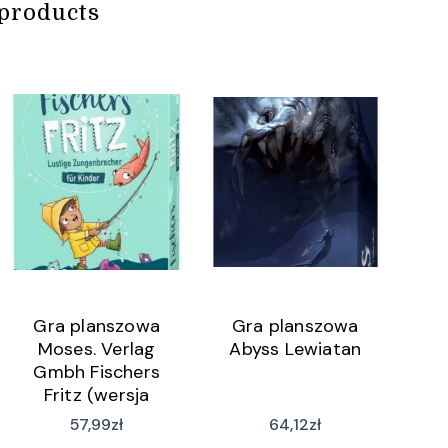
products
Gra planszowa
Gra planszowa
Moses. Verlag
Abyss Lewiatan
Gmbh Fischers
Fritz (wersja
niemiecka)
57,99
zł
64,12
zł