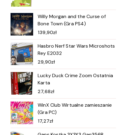
Willy Morgan and the Curse of
Bone Town (Gra PS4)
139,90
zł
Hasbro Nerf Star Wars Microshots
Rey E2032
29,90
zł
Lucky Duck Crime Zoom Ostatnia
Karta
27,68
zł
WinX Club Wirtualne zamieszanie
(Gra PC)
17,27
zł
Gans Kostka 3X3X3 Gan356R