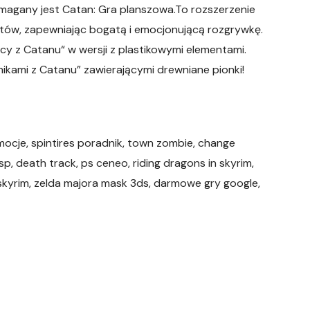
ymagany jest Catan: Gra planszowa.To rozszerzenie
ów, zapewniając bogatą i emocjonującą rozgrywkę.
cy z Catanu“ w wersji z plastikowymi elementami.
kami z Catanu” zawierającymi drewniane pionki!
ocje, spintires poradnik, town zombie, change
, death track, ps ceneo, riding dragons in skyrim,
ty skyrim, zelda majora mask 3ds, darmowe gry google,