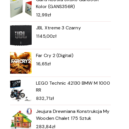
Kolor (GANS356R)
12,99
zł
JBL Xtreme 3 Czarny
1145,00
zł
Far Cry 2 (Digital)
16,65
zł
LEGO Technic 42130 BMW M 1000
RR
832,71
zł
Jeujura Drewniana Konstrukcja My
Wooden Chalet 175 Sztuk
283,84
zł