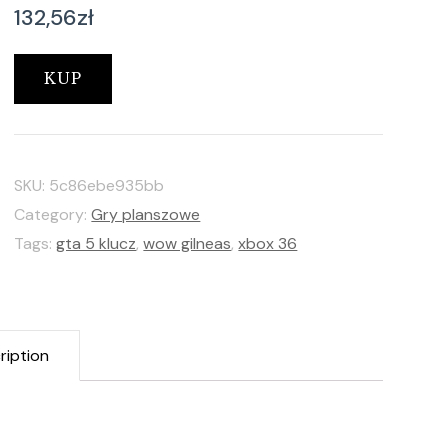
132,56
zł
KUP
SKU:
5c86ebe935bb
Category:
Gry planszowe
Tags:
gta 5 klucz
,
wow gilneas
,
xbox 36
ription