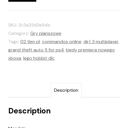
SKU:
3c3a33d3e94b
Category:
Gry planszowe
Tags:
02 tlen pl
,
commandos online
,
dirt 3 multiplayer
,
grand theft auto 5 for ps4
,
kiedy premiera nowego
xboxa
,
lego hobbit dlc
Description
Description