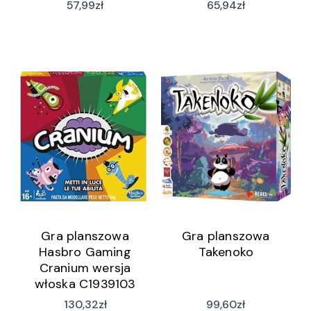
57,99
zł
65,94
zł
Gra planszowa
Gra planszowa
Hasbro Gaming
Takenoko
Cranium wersja
włoska C1939103
130,32
zł
99,60
zł