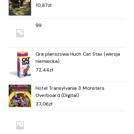
10,87
zł
99
Gra planszowa Huch Cat Stax (wersja
niemiecka)
72,44
zł
Hotel Transylvania 3: Monsters
Overboard (Digital)
37,06
zł