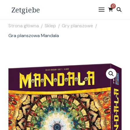
0
Zetgiebe
Strona główna
Sklep
Gry planszowe
/
/
/
Gra planszowa Mandala