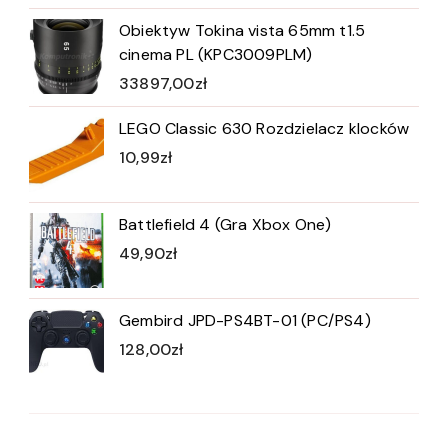
Obiektyw Tokina vista 65mm t1.5
cinema PL (KPC3009PLM)
33897,00
zł
LEGO Classic 630 Rozdzielacz klocków
10,99
zł
Battlefield 4 (Gra Xbox One)
49,90
zł
Gembird JPD-PS4BT-01 (PC/PS4)
128,00
zł