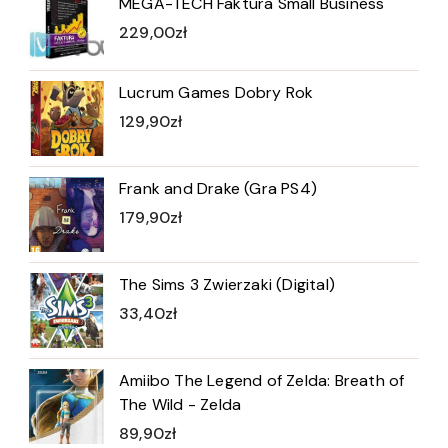
MEGA-TECH Faktura Small Business
229,00
zł
Lucrum Games Dobry Rok
129,90
zł
Frank and Drake (Gra PS4)
179,90
zł
The Sims 3 Zwierzaki (Digital)
33,40
zł
Amiibo The Legend of Zelda: Breath of
The Wild - Zelda
89,90
zł