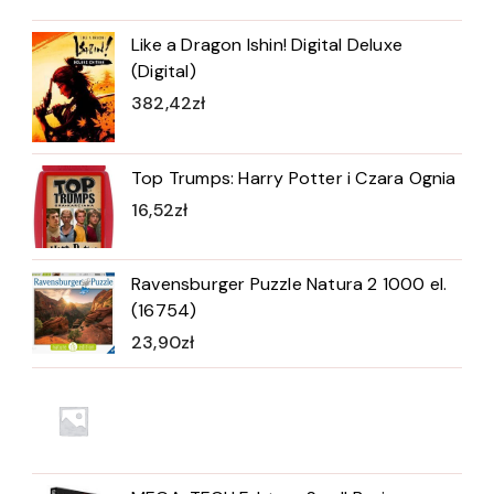
Like a Dragon Ishin! Digital Deluxe
(Digital)
382,42
zł
Top Trumps: Harry Potter i Czara Ognia
16,52
zł
Ravensburger Puzzle Natura 2 1000 el.
(16754)
23,90
zł