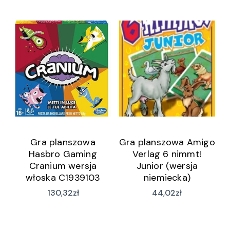
Gra planszowa
Gra planszowa Amigo
Hasbro Gaming
Verlag 6 nimmt!
Cranium wersja
Junior (wersja
włoska C1939103
niemiecka)
130,32
zł
44,02
zł