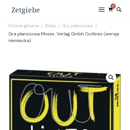
0
Zetgiebe
Strona główna
Sklep
Gry planszowe
/
/
/
Gra planszowa Moses. Verlag Gmbh Outlines (wersja
niemiecka)