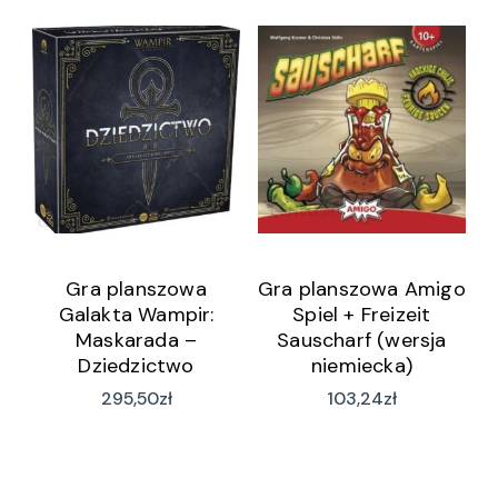
Gra planszowa
Gra planszowa Amigo
Galakta Wampir:
Spiel + Freizeit
Maskarada –
Sauscharf (wersja
Dziedzictwo
niemiecka)
295,50
zł
103,24
zł