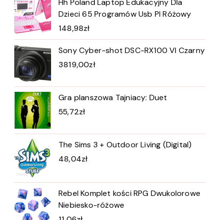
Hh Poland Laptop Edukacyjny Dla
Dzieci 65 Programów Usb Pl Różowy
148,98
zł
Sony Cyber-shot DSC-RX100 VI Czarny
3819,00
zł
Gra planszowa Tajniacy: Duet
55,72
zł
The Sims 3 + Outdoor Living (Digital)
48,04
zł
Rebel Komplet kości RPG Dwukolorowe
Niebiesko-różowe
11,06
zł