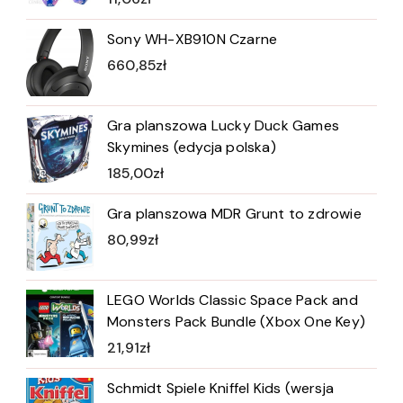
Sony WH-XB910N Czarne
660,85
zł
Gra planszowa Lucky Duck Games
Skymines (edycja polska)
185,00
zł
Gra planszowa MDR Grunt to zdrowie
80,99
zł
LEGO Worlds Classic Space Pack and
Monsters Pack Bundle (Xbox One Key)
21,91
zł
Schmidt Spiele Kniffel Kids (wersja