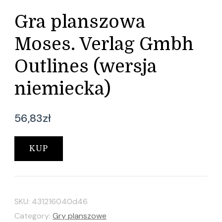
Gra planszowa
Moses. Verlag Gmbh
Outlines (wersja
niemiecka)
56,83
zł
KUP
SKU:
431216040d46
Category:
Gry planszowe