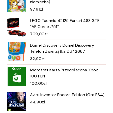
niemiecka)
97,91
zł
LEGO Technic 42125 Ferrari 488 GTE
“AF Corse #51”
709,00
zł
Dumel Discovery Dumel Discovery
Telefon Zwierzątka Dd42667
32,90
zł
Microsoft Karta Przedpłacona Xbox
100 PLN
100,00
zł
Avicii Invector Encore Edition (Gra PS4)
44,90
zł