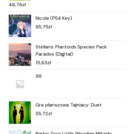
48,76
zł
Nicole (PS4 Key)
85,75
zł
Stellaris: Plantoids Species Pack
Paradox (Digital)
15,63
zł
99
Gra planszowa Tajniacy: Duet
55,72
zł
Barbo Toys Little Woodies Mikado