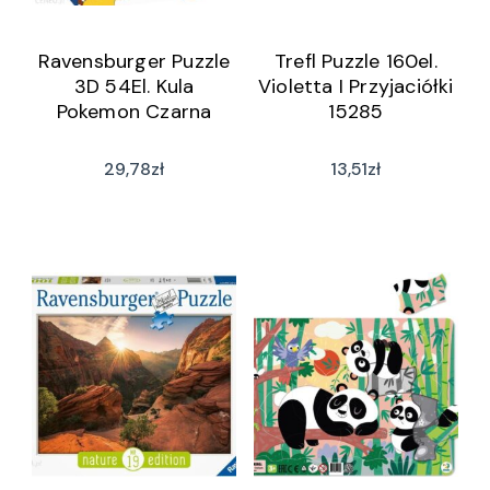
Ravensburger Puzzle
Trefl Puzzle 160el.
3D 54El. Kula
Violetta I Przyjaciółki
Pokemon Czarna
15285
29,78
zł
13,51
zł