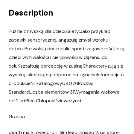
Description
Puzzle z myszką dla dzieciZalety:Jako przykład
zabawki sensorycznej, angażują zmysł wzroku i
dotykuPozwalają doskonalić spostrzegawczośćUczą
dzieci wytrwałości i cierpliwości w dążeniu do
celuKształtują percepcję wizualnąCharakteryzują się
wysoką jakością, są odporne na zginanieInformacje o
produkcieNr katalogowy04076Rodzaj
StandardLiczba elementów 31Wymagania wiekowe
od 2 latPłeć ChłopcyDziewczynki
Granna
death mark, overlord ii, film lego ninjago 2, ps store