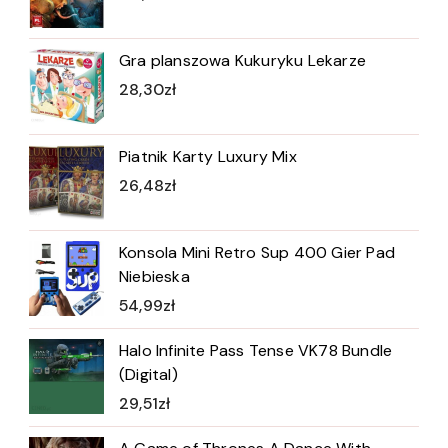
Gra planszowa Kukuryku Lekarze
28,30
zł
Piatnik Karty Luxury Mix
26,48
zł
Konsola Mini Retro Sup 400 Gier Pad
Niebieska
54,99
zł
Halo Infinite Pass Tense VK78 Bundle
(Digital)
29,51
zł