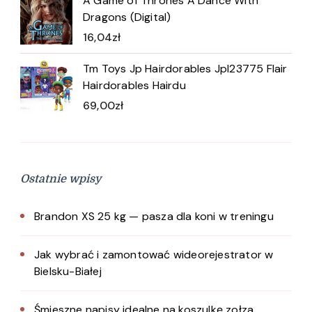
A Game of Thrones A Dance With
Dragons (Digital)
16,04
zł
Tm Toys Jp Hairdorables Jpl23775 Flair
Hairdorables Hairdu
69,00
zł
Ostatnie wpisy
Brandon XS 25 kg — pasza dla koni w treningu
Jak wybrać i zamontować wideorejestrator w
Bielsku-Białej
Śmieszne napisy idealne na koszulkę zołza