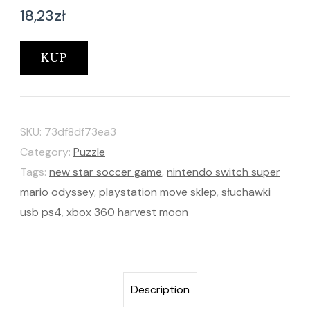
18,23
zł
KUP
SKU:
73df8df73ea3
Category:
Puzzle
Tags:
new star soccer game
,
nintendo switch super
mario odyssey
,
playstation move sklep
,
słuchawki
usb ps4
,
xbox 360 harvest moon
Description