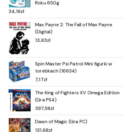
Roku 650g
34,16
zł
Max Payne 2: The Fall of Max Payne
(Digital)
13,83
zł
Spin Master Psi Patrol Mini figurki w
torebkach (16634)
7,17
zł
The King of Fighters XV Omega Edition
(Gra PS4)
397,58
zł
Dawn of Magic (Gra PC)
131,68
zł