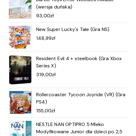
(wersja duńska)
93,00
zł
New Super Lucky's Tale (Gra NS)
148,99
zł
Resident Evil 4 + steelbook (Gra Xbox
Series X)
319,00
zł
Rollercoaster Tycoon Joyride (VR) (Gra
PS4)
155,00
zł
NESTLE NAN OPTIPRO 5 Mleko
Modyfikowane Junior dla dzieci po 2,5