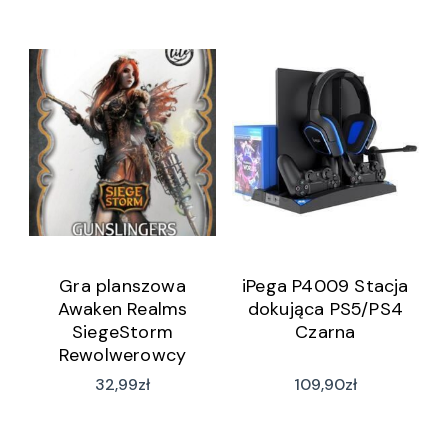
Gra planszowa
iPega P4009 Stacja
Awaken Realms
dokująca PS5/PS4
SiegeStorm
Czarna
Rewolwerowcy
32,99
zł
109,90
zł