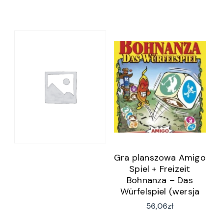
Gra planszowa Amigo
Spiel + Freizeit
Bohnanza – Das
Würfelspiel (wersja
niemiecka)
56,06
zł