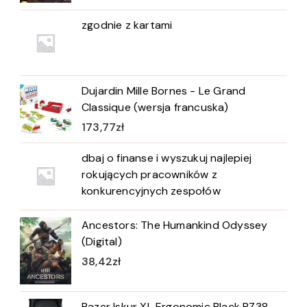
zgodnie z kartami
Dujardin Mille Bornes - Le Grand
Classique (wersja francuska)
173,77
zł
dbaj o finanse i wyszukuj najlepiej
rokujących pracowników z
konkurencyjnych zespołów
Ancestors: The Humankind Odyssey
(Digital)
38,42
zł
Razer Iskur XL Ergonomic Black RZ38-