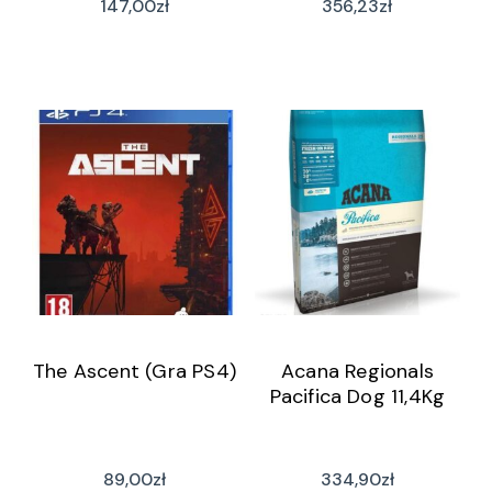
147,00
zł
356,23
zł
The Ascent (Gra PS4)
Acana Regionals
Pacifica Dog 11,4Kg
89,00
zł
334,90
zł