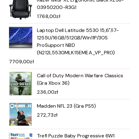
03950200-R3G1
1768,00
zł
Laptop Dell Latitude 5530 15,6"/i7-
1255U/16GB/512GB/Win11P/3OS
ProSupport NBD
(N212L5530MLK15EMEA_VP_PRO)
7709,00
zł
Call of Duty Modern Warfare Classics
(Gra Xbox 36)
236,00
zł
Madden NFL 23 (Gra PS5)
272,73
zł
Trefl Puzzle Baby Progressive 6W1