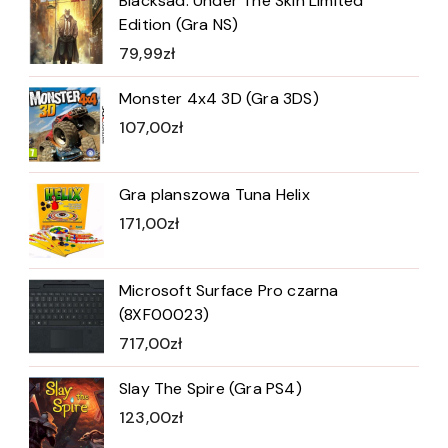
Blacksad: Under The Skin Limited
Edition (Gra NS)
79,99
zł
Monster 4x4 3D (Gra 3DS)
107,00
zł
Gra planszowa Tuna Helix
171,00
zł
Microsoft Surface Pro czarna
(8XF00023)
717,00
zł
Slay The Spire (Gra PS4)
123,00
zł