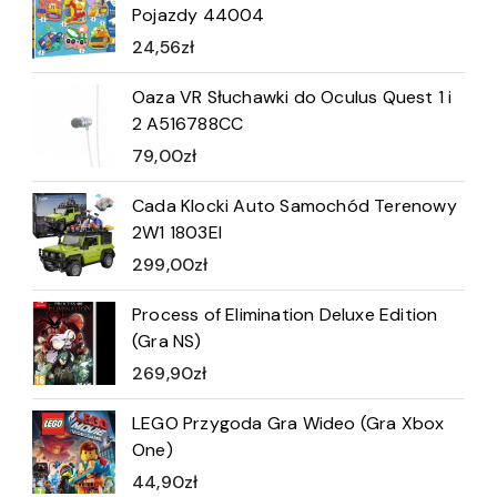
Pojazdy 44004
24,56
zł
Oaza VR Słuchawki do Oculus Quest 1 i
2 A516788CC
79,00
zł
Cada Klocki Auto Samochód Terenowy
2W1 1803El
299,00
zł
Process of Elimination Deluxe Edition
(Gra NS)
269,90
zł
LEGO Przygoda Gra Wideo (Gra Xbox
One)
44,90
zł