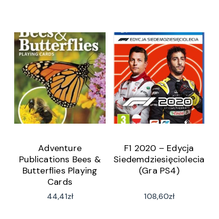
Adventure
F1 2020 – Edycja
Publications Bees &
Siedemdziesięciolecia
Butterflies Playing
(Gra PS4)
Cards
44,41
zł
108,60
zł