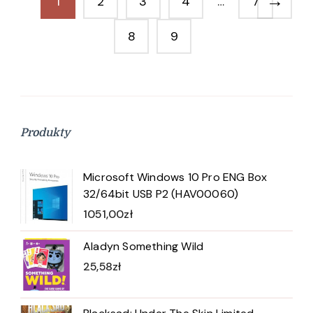
→
1
2
3
4
…
7
8
9
Produkty
Microsoft Windows 10 Pro ENG Box
32/64bit USB P2 (HAV00060)
1051,00
zł
Aladyn Something Wild
25,58
zł