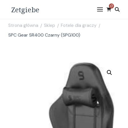
0
Zetgiebe
Strona główna
Sklep
Fotele dla graczy
/
/
/
SPC Gear SR400 Czarny (SPG100)