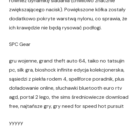
również dynamikę siadania (chwilowo znacznie
zwiększającego nacisk). Powiększone kółka zostały
dodatkowo pokryte warstwą nylonu, co sprawia, że
ich krawędzie nie będą rysować podłogi.
SPC Gear
gru wojenne, grand theft auto 64, taiko no tatsujin
pc, silk gra, bioshock infinite edycja kolekcjonerska,
sąsiedzi z piekła rodem 4, spellforce poradnik, plus
doładowanie online, słuchawki bluetooth euro rtv
agd, portal 2 lego, the sims średniowiecze download
free, najtańsze gry, gry need for speed hot pursuit
yyyyy