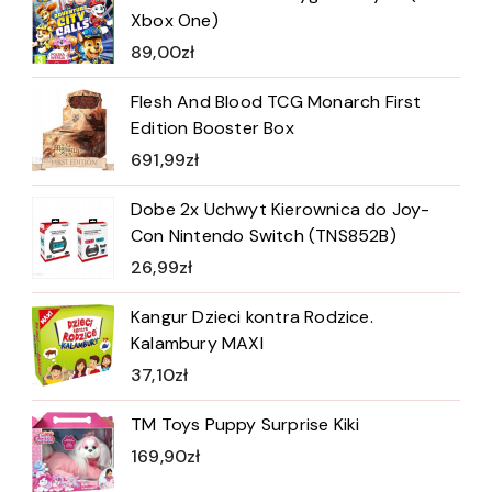
Xbox One)
89,00
zł
Flesh And Blood TCG Monarch First
Edition Booster Box
691,99
zł
Dobe 2x Uchwyt Kierownica do Joy-
Con Nintendo Switch (TNS852B)
26,99
zł
Kangur Dzieci kontra Rodzice.
Kalambury MAXI
37,10
zł
TM Toys Puppy Surprise Kiki
169,90
zł