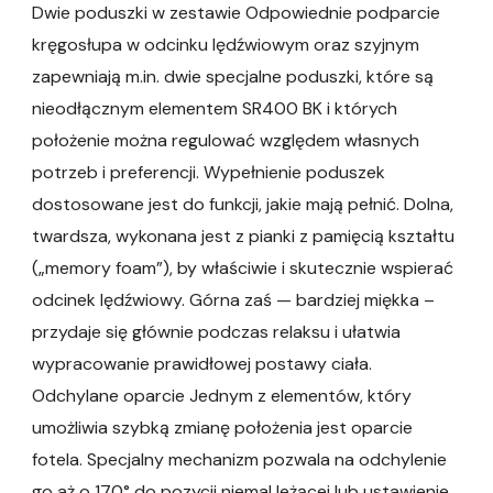
Dwie poduszki w zestawie Odpowiednie podparcie
kręgosłupa w odcinku lędźwiowym oraz szyjnym
zapewniają m.in. dwie specjalne poduszki, które są
nieodłącznym elementem SR400 BK i których
położenie można regulować względem własnych
potrzeb i preferencji. Wypełnienie poduszek
dostosowane jest do funkcji, jakie mają pełnić. Dolna,
twardsza, wykonana jest z pianki z pamięcią kształtu
(„memory foam”), by właściwie i skutecznie wspierać
odcinek lędźwiowy. Górna zaś — bardziej miękka –
przydaje się głównie podczas relaksu i ułatwia
wypracowanie prawidłowej postawy ciała.
Odchylane oparcie Jednym z elementów, który
umożliwia szybką zmianę położenia jest oparcie
fotela. Specjalny mechanizm pozwala na odchylenie
go aż o 170° do pozycji niemal leżącej lub ustawienie