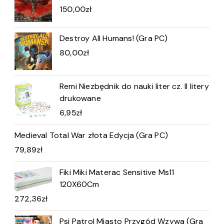
150,00
zł
Destroy All Humans! (Gra PC)
80,00
zł
Remi Niezbędnik do nauki liter cz. II litery
drukowane
6,95
zł
Medieval Total War złota Edycja (Gra PC)
79,89
zł
Fiki Miki Materac Sensitive Ms11
120X60Cm
272,36
zł
Psi Patrol Miasto Przygód Wzywa (Gra