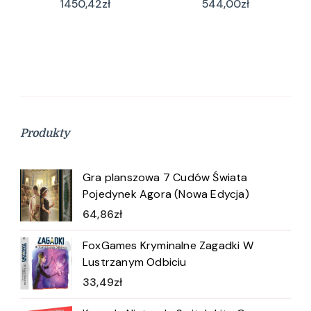
1450,42
zł
544,00
zł
Produkty
Gra planszowa 7 Cudów Świata
Pojedynek Agora (Nowa Edycja)
64,86
zł
FoxGames Kryminalne Zagadki W
Lustrzanym Odbiciu
33,49
zł