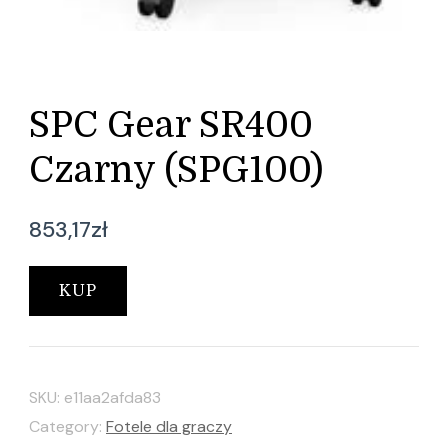
SPC Gear SR400
Czarny (SPG100)
853,17
zł
KUP
SKU:
e11aa2afda83
Category:
Fotele dla graczy