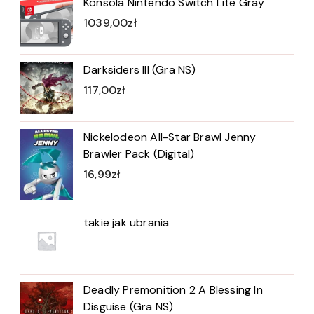
Konsola Nintendo Switch Lite Gray
1039,00
zł
Darksiders III (Gra NS)
117,00
zł
Nickelodeon All-Star Brawl Jenny
Brawler Pack (Digital)
16,99
zł
takie jak ubrania
Deadly Premonition 2 A Blessing In
Disguise (Gra NS)