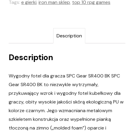
Tags:
e gierki
,
iron man sklep
,
top 10 rpg games
Description
Description
Wygodny fotel dla gracza SPC Gear SR400 BK SPC
Gear SR400 BK to niezwykle wytrzymały,
przykuwający wzrok i wygodny fotel kubełkowy dla
graczy, obity wysokie jakości skórą ekologiczną PU w
kolorze czarnym. Jego wzmacniana metalowym
szkieletem konstrukcja oraz wypełnione pianką
tłoczoną na zimno („molded foam”) oparcie i